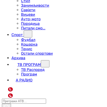
Стил
Занимљивости
Савјети
Вицеви
Ауто-мото
Породица
Питали смо...
Спорт
Фудбал
Кошарка
Тенис
Остали спортови
Архива
ТВ ПРОГРАМ
ТВ Распоред
Програм
А РАДИО
L