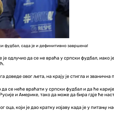
и фудбал, сада је и дефинитивно завршена!
је одлучио да се не враћа у српски фудбал, иако ј
ћ.
га доведе овог љета, на крају је стигла и званична 
о да се неће враћати у српски фудбал и да ће кариј
усије и Америке, тако да може да бира гдје ће нас
 оца, који је дао кратку изјаву када је у питању на