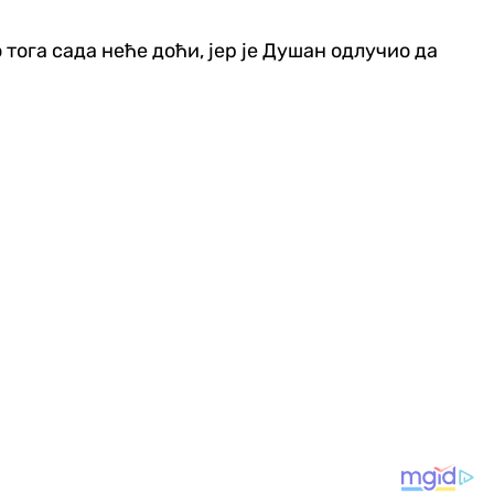
о тога сада неће доћи, јер је Душан одлучио да