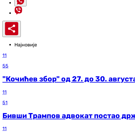
Најновије
11
55
"Кочићев збор" од 27. до 30. август
11
51
Бивши Трампов адвокат постао др
11