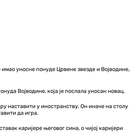
е имао уносне понуде Црвене звезде и Војводине,
понуда Војводине, која је послала уносан новац.
еру наставити у иностранству. Он иначе на столу
тавити да игра.
ставак каријере његовог сина, о чијој каријери