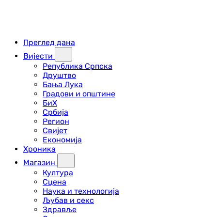
Преглед дана
Вијести
Република Српска
Друштво
Бања Лука
Градови и општине
БиХ
Србија
Регион
Свијет
Економија
Хроника
Магазин
Култура
Сцена
Наука и технологија
Љубав и секс
Здравље