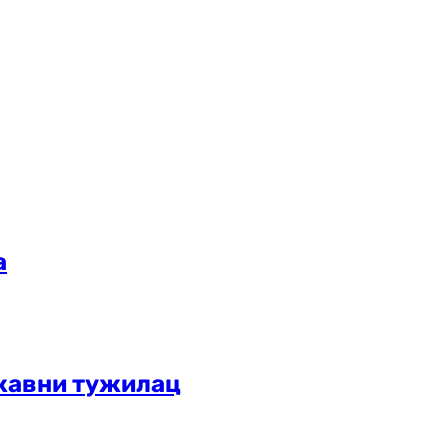
а
жавни тужилац