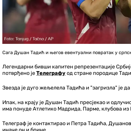
Сага Душан Тадић и његов евентуални повратак у српск
Легендарни бивши капитен репрезентације Србије 
потврђено је
Телеграфу
од стране породице Тади
Звезда је дуго жељелела Тадића и "загризла" је да 
Ипак, на крају је Душан Тадић пресјекао и одлучи
има понуде Атлетико Мадрида, Парме, клубова из Р
Телеграф је контактирао и Петра Тадића, Душановог
иначе он и брине.