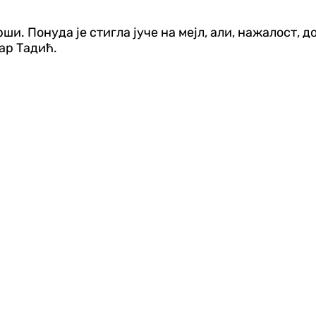
рши. Понуда је стигла јуче на мејл, али, нажалост, д
ар Тадић.