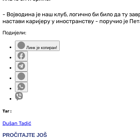
- Војводина је наш клуб, логично би било да ту зав
настави каријеру у иностранству - поручио је Пет
Подијели:
Линк је копиран!
Таг
:
Dušan Tadić