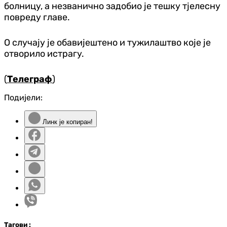
болницу, а незванично задобио је тешку тјелесну
повреду главе.
О случају је обавијештено и тужилаштво које је
отворило истрагу.
(
Телеграф
)
Подијели:
Линк је копиран!
Таг
ови
: