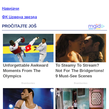
Навијачи
ФК Црвена звезда