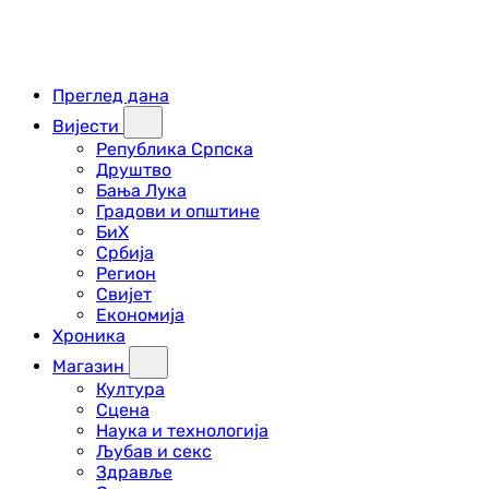
Преглед дана
Вијести
Република Српска
Друштво
Бања Лука
Градови и општине
БиХ
Србија
Регион
Свијет
Економија
Хроника
Магазин
Култура
Сцена
Наука и технологија
Љубав и секс
Здравље