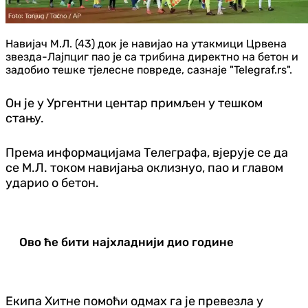
Навијач М.Л. (43) док је навијао на утакмици Црвена
звезда-Лајпциг пао је са трибина директно на бетон и
задобио тешке тјелесне повреде, сазнаје "Telegraf.rs".
Он је у Ургентни центар примљен у тешком
стању.
Према информацијама Телеграфа, вјерује се да
се М.Л. током навијања оклизнуо, пао и главом
ударио о бетон.
Ово ће бити најхладнији дио године
Екипа Хитне помоћи одмах га је превезла у