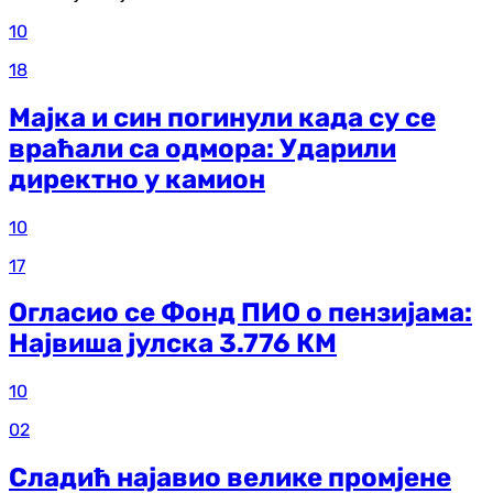
10
18
Мајка и син погинули када су се
враћали са одмора: Ударили
директно у камион
10
17
Огласио се Фонд ПИО о пензијама:
Највиша јулска 3.776 КМ
10
02
Сладић најавио велике промјене