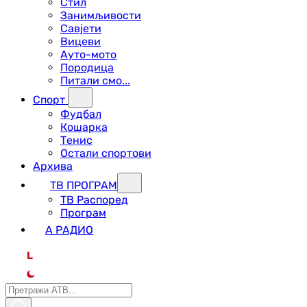
Стил
Занимљивости
Савјети
Вицеви
Ауто-мото
Породица
Питали смо...
Спорт
Фудбал
Кошарка
Тенис
Остали спортови
Архива
ТВ ПРОГРАМ
ТВ Распоред
Програм
А РАДИО
L