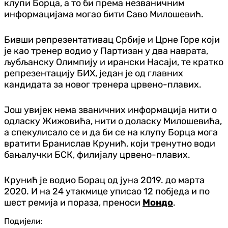
клупи Борца, а то би према незваничним
информацијама могао бити Саво Милошевић.
Бивши репрезентативац Србије и Црне Горе који
је као тренер водио у Партизан у два наврата,
љубљанску Олимпију и ирански Насаји, те кратко
репрезентацију БИХ, један је од главних
кандидата за новог тренера црвено-плавих.
Још увијек нема званичних информација нити о
одласку Жижовића, нити о доласку Милошевића,
а спекулисало се и да би се на клупу Борца мога
вратити Бранислав Крунић, који тренутно води
бањалучки БСК, филијалу црвено-плавих.
Крунић је водио Борац од јуна 2019. до марта
2020. И на 24 утакмице уписао 12 побједа и по
шест ремија и пораза, преноси
Мондо
.
Подијели: