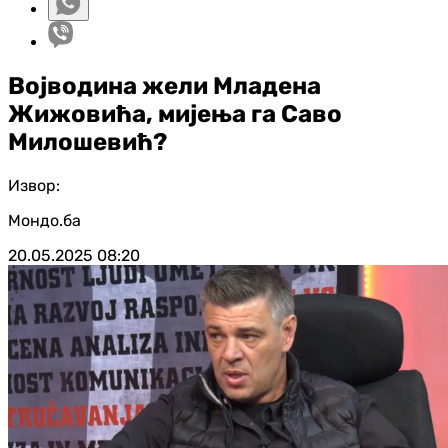
Војводина жели Младена
Жижовића, мијења га Саво
Милошевић?
Извор:
Мондо.ба
20.05.2025
08:20