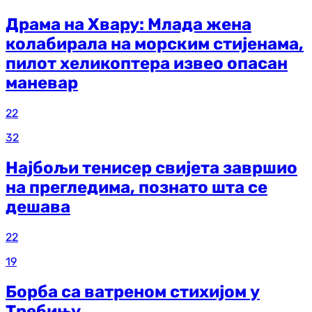
Драма на Хвару: Млада жена
колабирала на морским стијенама,
пилот хеликоптера извео опасан
маневар
22
32
Најбољи тенисер свијета завршио
на прегледима, познато шта се
дешава
22
19
Борба са ватреном стихијом у
Требињу