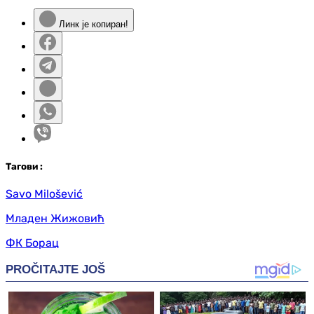
Линк је копиран!
Таг
ови
:
Savo Milošević
Младен Жижовић
ФК Борац