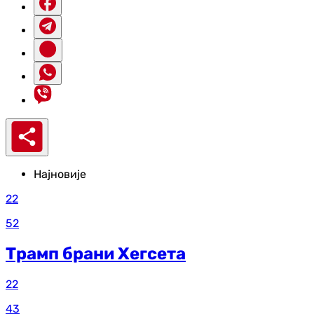
Најновије
22
52
Трамп брани Хегсета
22
43