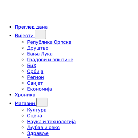
Преглед дана
Вијести
Република Српска
Друштво
Бања Лука
Градови и општине
БиХ
Србија
Регион
Свијет
Економија
Хроника
Магазин
Култура
Сцена
Наука и технологија
Љубав и секс
Здравље