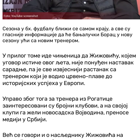
Сезона у бх. фудбалу ближи се самом крају, а све су
гласније информације да ће бањалучки Борац у нову
сезону ући са новим тренером.
У прилог томе иде чињеница да Жижовићу, којем
уговор истиче овог љета, није понуђен наставак
сарадње, па је све извјеснији растанак са
тренером који је водио црвено-плаве до
историјских успјеха у Европи.
Управо због тога за тренера из Рогатице
заинтересовани су бројни клубови, а на својој
клупи га жели новосадска Војводина, преносе
медији у Србији.
Већ се говори и о насљеднику Жижовића на