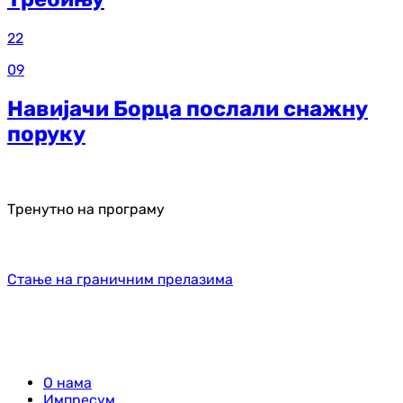
22
09
Навијачи Борца послали снажну
поруку
Тренутно на програму
Стање на граничним прелазима
О нама
Импресум