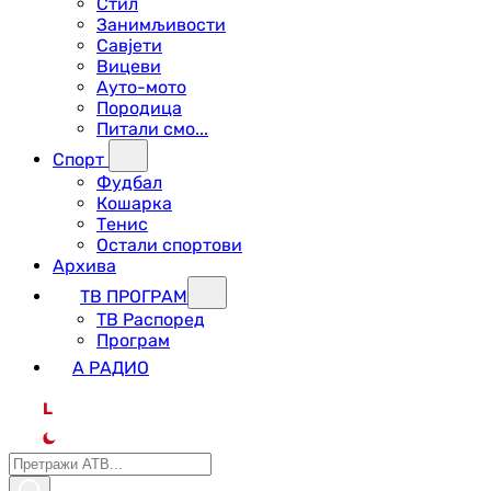
Стил
Занимљивости
Савјети
Вицеви
Ауто-мото
Породица
Питали смо...
Спорт
Фудбал
Кошарка
Тенис
Остали спортови
Архива
ТВ ПРОГРАМ
ТВ Распоред
Програм
А РАДИО
L