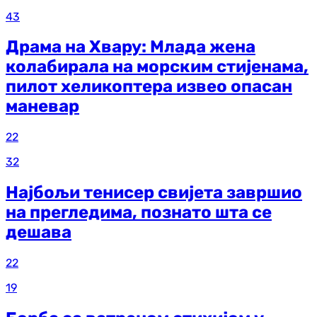
43
Драма на Хвару: Млада жена
колабирала на морским стијенама,
пилот хеликоптера извео опасан
маневар
22
32
Најбољи тенисер свијета завршио
на прегледима, познато шта се
дешава
22
19