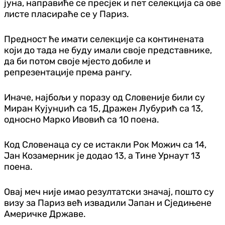
јуна, направиће се пресјек и пет селекција са ове
листе пласираће се у Париз.
Предност ће имати селекције са континената
који до тада не буду имали своје представнике,
да би потом своје мјесто добиле и
репрезентације према рангу.
Иначе, најбољи у поразу од Словеније били су
Миран Кујунџић са 15, Дражен Лубурић са 13,
односно Марко Ивовић са 10 поена.
Код Словенаца су се истакли Рок Можич са 14,
Јан Козамерник је додао 13, а Тине Урнаут 13
поена.
Овај меч није имао резултатски значај, пошто су
визу за Париз већ извадили Јапан и Сједињене
Америчке Државе.