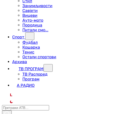
Стил
Занимљивости
Савјети
Вицеви
Ауто-мото
Породица
Питали смо...
Спорт
Фудбал
Кошарка
Тенис
Остали спортови
Архива
ТВ ПРОГРАМ
ТВ Распоред
Програм
А РАДИО
L