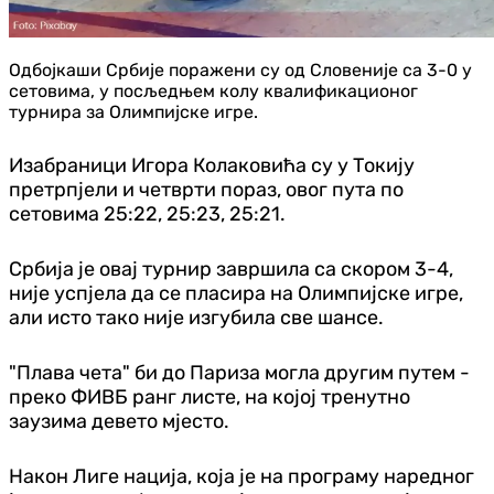
Одбојкаши Србије поражени су од Словеније са 3-0 у
сетовима, у посљедњем колу квалификационог
турнира за Олимпијске игре.
Изабраници Игора Колаковића су у Токију
претрпјели и четврти пораз, овог пута по
сетовима 25:22, 25:23, 25:21.
Србија је овај турнир завршила са скором 3-4,
није успјела да се пласира на Олимпијске игре,
али исто тако није изгубила све шансе.
"Плава чета" би до Париза могла другим путем -
преко ФИВБ ранг листе, на којој тренутно
заузима девето мјесто.
Након Лиге нација, која је на програму наредног