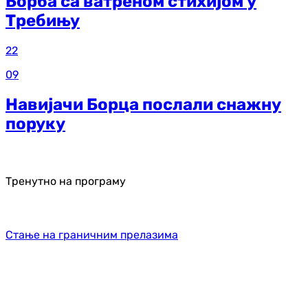
Борба са ватреном стихијом у
Требињу
22
09
Навијачи Борца послали снажну
поруку
Тренутно на програму
Стање на граничним прелазима