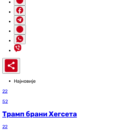
Најновије
22
52
Трамп брани Хегсета
22