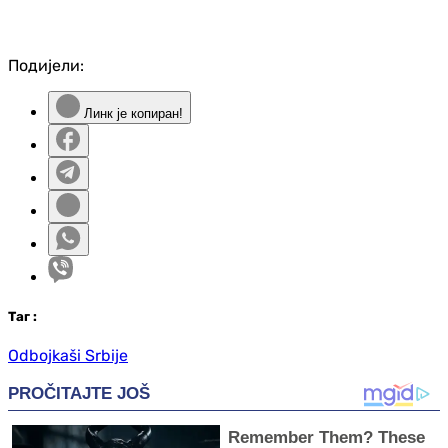
Подијели:
Линк је копиран!
Таг
:
Odbojkaši Srbije