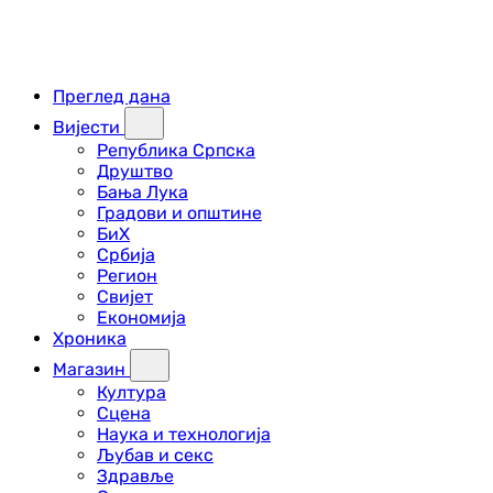
Преглед дана
Вијести
Република Српска
Друштво
Бања Лука
Градови и општине
БиХ
Србија
Регион
Свијет
Економија
Хроника
Магазин
Култура
Сцена
Наука и технологија
Љубав и секс
Здравље