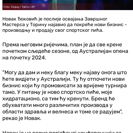
Новак Ђоковић је послије освајања Завршног
Мастерса у Торину најавио да покреће нови бизнис -
производњу и продају свог спортског пића.
Према његовим ријечима, план је да све крене
почетком сљедеће сезоне, од Аустралијан опена
на почетку 2024.
"Могу да дам и неку благу меку најаву онога што
ћете видјети у Аустралији. Ту ћу отпочети нови
бизнис који ћу промовисати за вријеме турнира
тамо. У питању је ново спортско пиће, моје
хидратационо, са тим ћу кренути. Бренд ће
обухватати много различитих производа у
области здравља и велнеса и томе се радујем",
рекао је Новак.
Новак је на веома посјећеној конференцији за