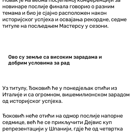
новинаре послије финала говорио о разним
темама и био је сјајно расположен након
историјског успјеха и освајања рекордне, седме
титуле на посљедњем Мастерсу у сезони.
Ово су земље са високим зарадама и
добрим условима за рад
Уз титулу, Ђоковић ће у понедјељак отићи из
Италије и са огромном, вишемилионском зарадом
од историјског успјеха.
Ђоковић неће отићи на одмор послије напорне
седмице, већ ће се прикључити Дејвис куп
репрезентацији у Шпанији, гдје ће од четвртка