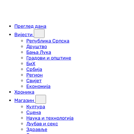
Преглед дана
Вијести
Република Српска
Друштво
Бања Лука
Градови и општине
БиХ
Србија
Регион
Свијет
Економија
Хроника
Магазин
Култура
Сцена
Наука и технологија
Љубав и секс
Здравље