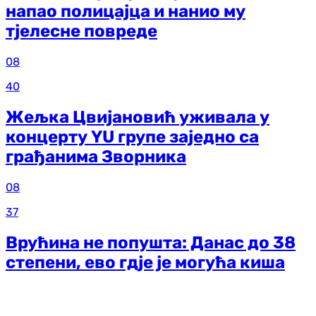
напао полицајца и нанио му
тјелесне повреде
08
40
Жељка Цвијановић уживала у
концерту YU групе заједно са
грађанима Зворника
08
37
Врућина не попушта: Данас до 38
степени, ево гдје је могућа киша