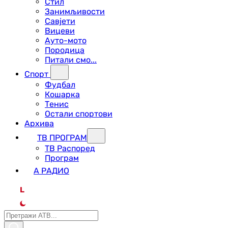
Стил
Занимљивости
Савјети
Вицеви
Ауто-мото
Породица
Питали смо...
Спорт
Фудбал
Кошарка
Тенис
Остали спортови
Архива
ТВ ПРОГРАМ
ТВ Распоред
Програм
А РАДИО
L