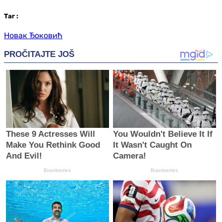
Таг
:
Новак Ђоковић