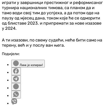
играти у завршници престижног и реформисаног
турнира националних тимова, са планом да и
тамо води свој тим до успјеха, а да потом оде на
паузу од мјесец дана, током које ће се одморити
од блиставе 2023. и припремати за нове изазове
у 2024.
А ти изазови, по свему судећи, неће бити само на
терену, већ и у послу ван њега.
Подијели:
Линк је копиран!