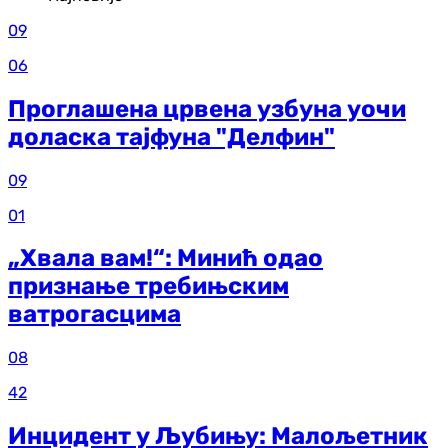
09
06
Проглашена црвена узбуна уочи
доласка тајфуна "Делфин"
09
01
„Хвала вам!“: Минић одао
признање требињским
ватрогасцима
08
42
Инцидент у Љубињу: Малољетник