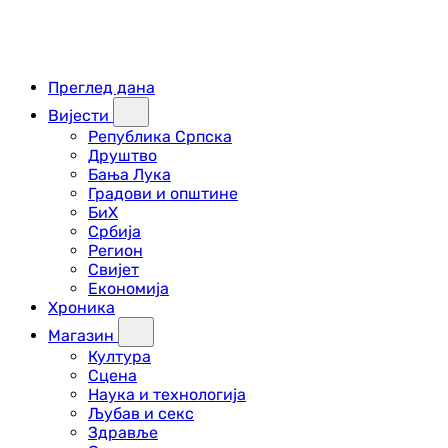
Преглед дана
Вијести
Република Српска
Друштво
Бања Лука
Градови и општине
БиХ
Србија
Регион
Свијет
Економија
Хроника
Магазин
Култура
Сцена
Наука и технологија
Љубав и секс
Здравље