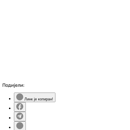
Подијели:
Линк је копиран!