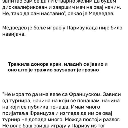
запитао сам се да ли стварно желим да будем
дисквалификован и завршим меч на овај начин.
Не, тако да сам наставио", рекао је Медведев.
Медведев је боље играо у Паризу када није било
навијача.
Тражила донора крви, младић се јавио и
оно што је тражио заузврат је грозно
"Не мора то да има везе са Француском. Зависи
од турнира, начина на који се понашам, начина
на који се публика понаша. Имам много
пријатеља Француза и изгледа да им се овај
турнир не допада много. Можда постоји разлог.
Не воле баш сви да играју у Паризу из тог