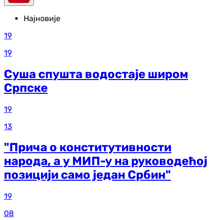
Најновије
19
19
Суша спушта водостаје широм
Српске
19
13
"Прича о конститутивности
народа, а у МИП-у на руководећој
позицији само један Србин"
19
08