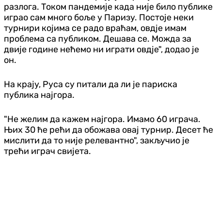
разлога. Током пандемије када није било публике
играо сам много боље у Паризу. Постоје неки
турнири којима се радо враћам, овдје имам
проблема са публиком. Дешава се. Можда за
двије године нећемо ни играти овдје", додао је
он.
На крају, Руса су питали да ли је париска
публика најгора.
"Не желим да кажем најгора. Имамо 60 играча.
Њих 30 ће рећи да обожава овај турнир. Десет ће
мислити да то није релевантно", закључио је
трећи играч свијета.