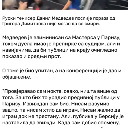
Руски тенисер Данил Медведев послије пораза од
Григора Димитрова није могао да се смири.
Медведев је елиминисан са Мастерса у Паризу,
током дуела имао је препирке са судијом, али и
навијачима, да би публици на крају очигледно
показао и средњи прст.
О томе је био упитан, а на конференцији је дао и
објашњење.
"Провјеравао сам нокте, овако, ништа више од
тога. Зашто бих то урадио предивној публици у
Паризу. Извиждан сам био. Нисам разумио
зашто, па нисам хтио да играм. Нисам желио да
играм док не престану. Али, публика у Берсију је
наставила да звижди. Када сам добио опомену,