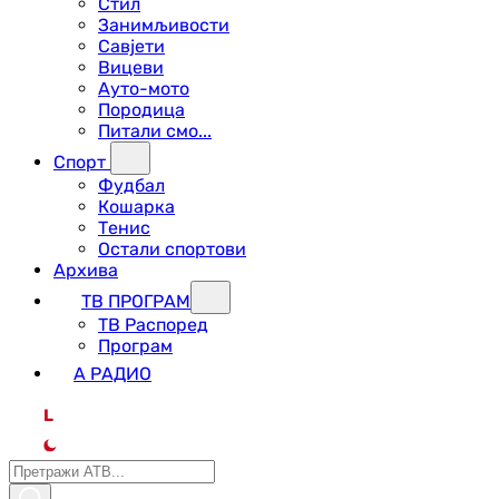
Стил
Занимљивости
Савјети
Вицеви
Ауто-мото
Породица
Питали смо...
Спорт
Фудбал
Кошарка
Тенис
Остали спортови
Архива
ТВ ПРОГРАМ
ТВ Распоред
Програм
А РАДИО
L