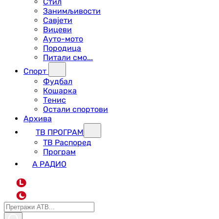
Стил
Занимљивости
Савјети
Вицеви
Ауто-мото
Породица
Питали смо...
Спорт
Фудбал
Кошарка
Тенис
Остали спортови
Архива
ТВ ПРОГРАМ
ТВ Распоред
Програм
А РАДИО
L