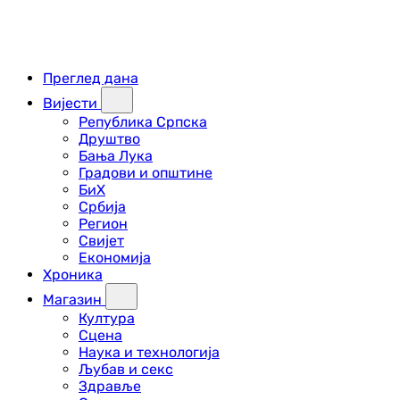
Преглед дана
Вијести
Република Српска
Друштво
Бања Лука
Градови и општине
БиХ
Србија
Регион
Свијет
Економија
Хроника
Магазин
Култура
Сцена
Наука и технологија
Љубав и секс
Здравље