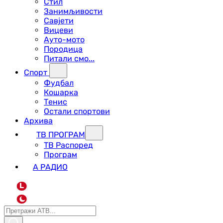
Стил
Занимљивости
Савјети
Вицеви
Ауто-мото
Породица
Питали смо...
Спорт
Фудбал
Кошарка
Тенис
Остали спортови
Архива
ТВ ПРОГРАМ
ТВ Распоред
Програм
А РАДИО
L