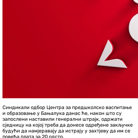
Синдикали одбор Центра за предшколско васпитање
и образовање у Бањалука данас ће, након што су
запослени наставили генерални штрајк, одржати
сједницу на којој треба да донесе одређене закључке
будући да намјеравају да истрају у захтјеву да им се
повећа плата за 20 одсто.