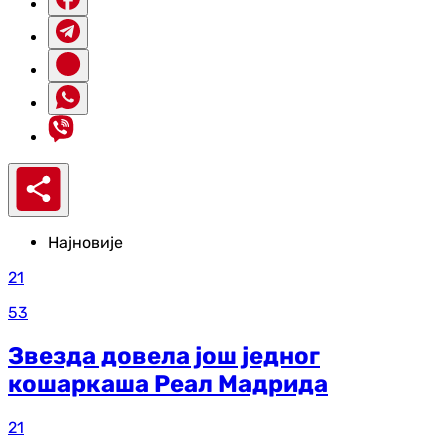
Најновије
21
53
Звезда довела још једног
кошаркаша Реал Мадрида
21