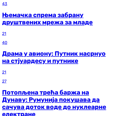
43
Њемачка спрема забрану
друштвених мрежа за младе
21
40
Драма у авиону: Путник насрнуо
на стјуардесу и путнике
21
27
Потопљена трећа баржа на
Дунаву: Румунија покушава да
сачува доток воде до нуклеарне
електране