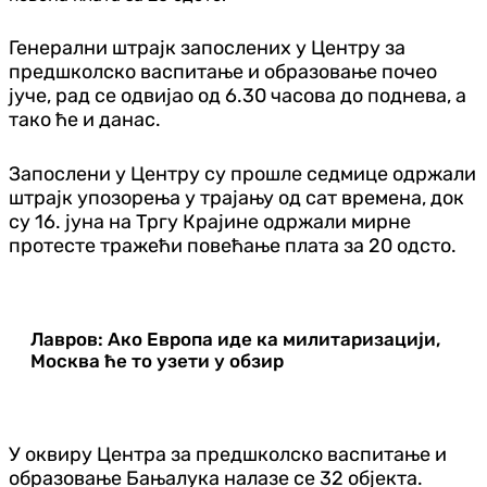
Генерални штрајк запослених у Центру за
предшколско васпитање и образовање почео
јуче, рад се одвијао од 6.30 часова до поднева, а
тако ће и данас.
Запослени у Центру су прошле седмице одржали
штрајк упозорења у трајању од сат времена, док
су 16. јуна на Тргу Крајине одржали мирне
протесте тражећи повећање плата за 20 одсто.
Лавров: Ако Европа иде ка милитаризацији,
Москва ће то узети у обзир
У оквиру Центра за предшколско васпитање и
образовање Бањалука налазе се 32 објекта.