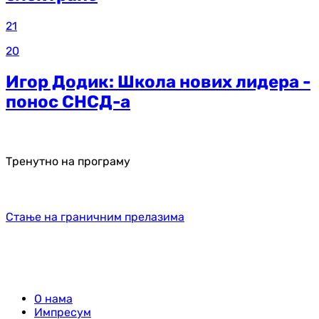
21
20
Игор Додик: Школа нових лидера -
понос СНСД-а
Тренутно на програму
Стање на граничним прелазима
О нама
Импресум