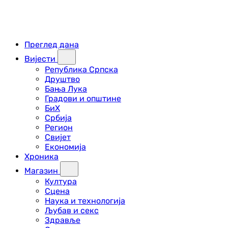
Преглед дана
Вијести
Република Српска
Друштво
Бања Лука
Градови и општине
БиХ
Србија
Регион
Свијет
Економија
Хроника
Магазин
Култура
Сцена
Наука и технологија
Љубав и секс
Здравље