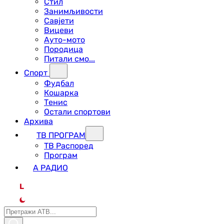
Стил
Занимљивости
Савјети
Вицеви
Ауто-мото
Породица
Питали смо...
Спорт
Фудбал
Кошарка
Тенис
Остали спортови
Архива
ТВ ПРОГРАМ
ТВ Распоред
Програм
А РАДИО
L