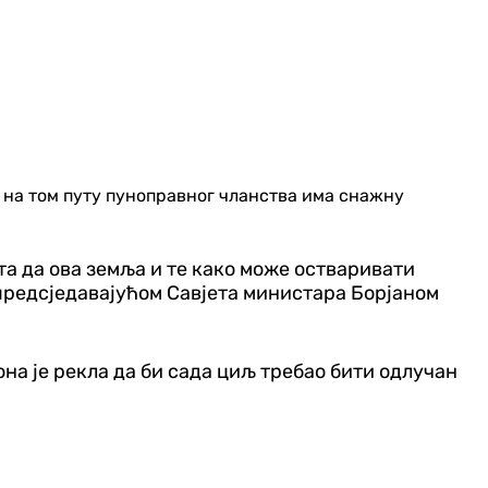
да на том путу пуноправног чланства има снажну
та да ова земља и те како може остваривати
 предсједавајућом Савјета министара Борјаном
она је рекла да би сада циљ требао бити одлучан