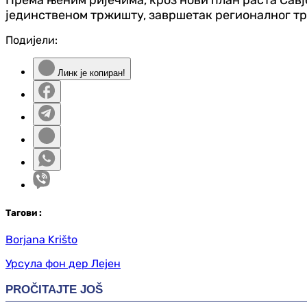
Према њеним ријечима, кроз нови план раста Савј
јединственом тржишту, завршетак регионалног т
Подијели:
Линк је копиран!
Таг
ови
:
Borjana Krišto
Урсула фон дер Лејен