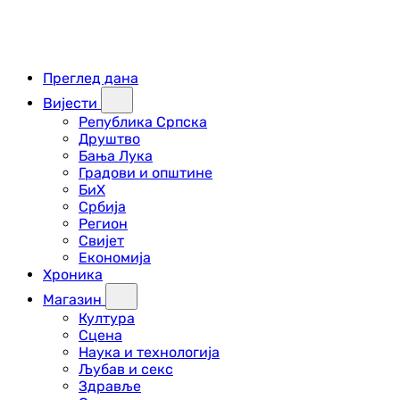
Преглед дана
Вијести
Република Српска
Друштво
Бања Лука
Градови и општине
БиХ
Србија
Регион
Свијет
Економија
Хроника
Магазин
Култура
Сцена
Наука и технологија
Љубав и секс
Здравље