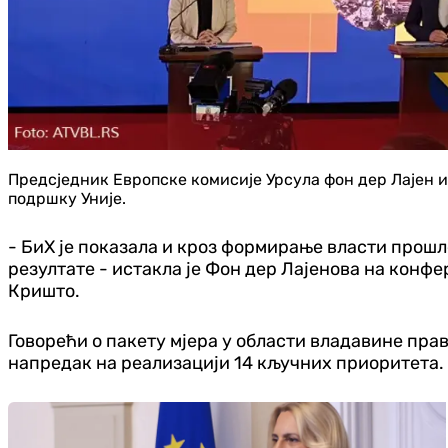
Предсједник Европске комисије Урсула фон дер Лајен из
подршку Уније.
- БиХ је показала и кроз формирање власти прошле
резултате - истакла је Фон дер Лајенова на конф
Кришто.
Говорећи о пакету мјера у области владавине прав
напредак на реализацији 14 кључних приоритета.