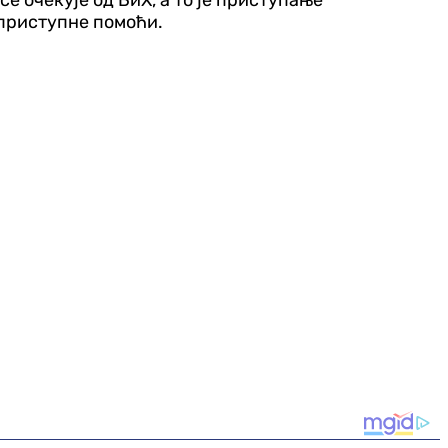
е очекује од БиХ, а то је приступање
приступне помоћи.