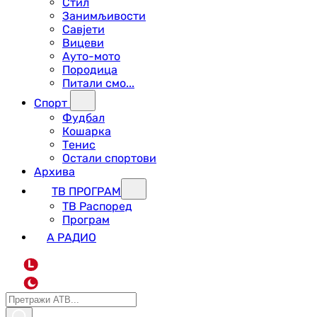
Стил
Занимљивости
Савјети
Вицеви
Ауто-мото
Породица
Питали смо...
Спорт
Фудбал
Кошарка
Тенис
Остали спортови
Архива
ТВ ПРОГРАМ
ТВ Распоред
Програм
А РАДИО
L