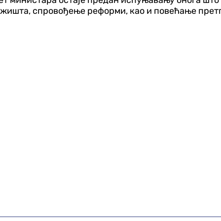
ет министара остаје предан испуњавању онога што с
ржишта, спровођење реформи, као и повећање прет