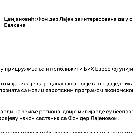
Цвијановић: Фон дер Лајен заинтересована да у 
Балкана
у придруживања и приближити БиХ Евроској унији 
о изјавила је да је данашања посјета предсједник
е упозната са новим европским програмом економско
јарди на земље региона, двије милијарде су беспов
арајеву након састанка са Фон дер Лајеновом.