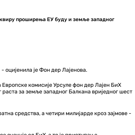
оквиру проширења ЕУ буду и земље западног
- оцијенила је Фон дер Лајенова.
а Европске комисије Урсуле фон дер Лајен БиХ
г раста за земље западног Балкана вриједног шест
ратна средства, а четири милијарде кроз зајмове -