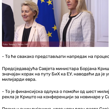
- То ће свакако представљати напредак на процес
Предсједавајућа Савјета министара Борјана Кришт
значајан корак на путу БиХ ка ЕУ, наводећи да ј
милијарди евра.
- То је финансијска одлука о помоћи од шест мили
рекла је Кришто на конференцији за новинаре у С