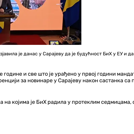
јавила је данас у Сарајеву да је будућност БиХ у ЕУ и 
 године и све што је урађено у првој години манда
еренцији за новинаре у Сарајеву након састанка са
а на којима је БиХ радила у протеклим седмицама, 