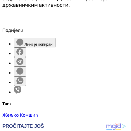
државничким активности.
Подијели:
Линк је копиран!
Таг
:
Жељко Комшић