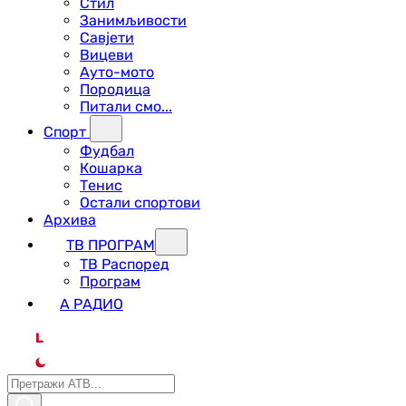
Стил
Занимљивости
Савјети
Вицеви
Ауто-мото
Породица
Питали смо...
Спорт
Фудбал
Кошарка
Тенис
Остали спортови
Архива
ТВ ПРОГРАМ
ТВ Распоред
Програм
А РАДИО
L