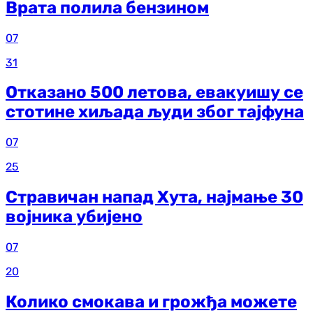
Врата полила бензином
07
31
Отказано 500 летова, евакуишу се
стотине хиљада људи због тајфуна
07
25
Стравичан напад Хута, најмање 30
војника убијено
07
20
Колико смокава и грожђа можете