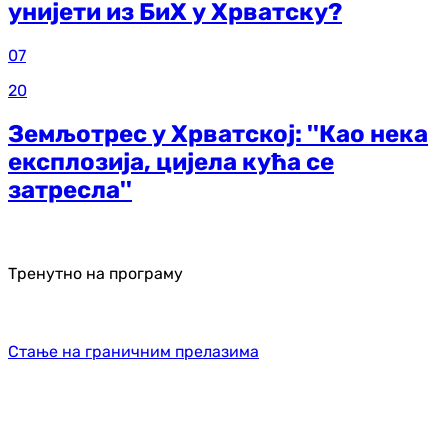
унијети из БиХ у Хрватску?
07
20
Земљотрес у Хрватској: ''Као нека
експлозија, цијела кућа се
затресла''
Тренутно на програму
Стање на граничним прелазима