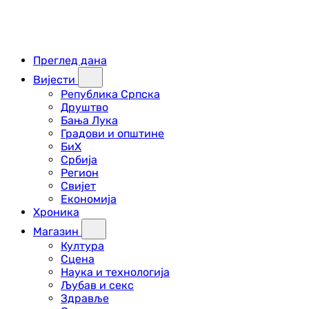
Преглед дана
Вијести
Република Српска
Друштво
Бања Лука
Градови и општине
БиХ
Србија
Регион
Свијет
Економија
Хроника
Магазин
Култура
Сцена
Наука и технологија
Љубав и секс
Здравље