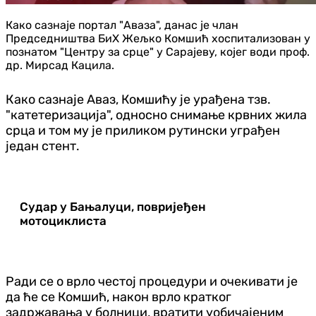
Како сазнаје портал "Аваза", данас је члан
Председништва БиХ Жељко Комшић хоспитализован у
познатом "Центру за срце" у Сарајеву, којег води проф.
др. Мирсад Кацила.
Како сазнаје Аваз, Комшићу је урађена тзв.
"катетеризација", односно снимање крвних жила
срца и том му је приликом рутински уграђен
један стент.
Судар у Бањалуци, повријеђен
мотоциклиста
Ради се о врло честој процедури и очекивати је
да ће се Комшић, након врло кратког
задржавања у болници, вратити уобичајеним