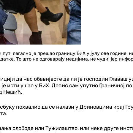
т, легално је прешао границу БиХ у јулу ове године, н
одатке. То што не одговарају медијима, не чуди, јер инф
цији да нас обавијесте да ли је господин Главаш у
је исти ушао у БиХ. Допис сам упутио Граничној пол
ад Нешић.
буку похвалио да се налази у Дриновцима крај Груд
та.
вања слободе или Тужилаштво, или неке друге инсти