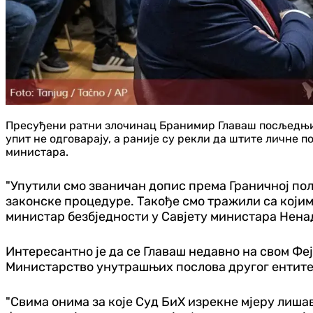
Пресуђени ратни злочинац Бранимир Главаш посљедњи пу
упит не одговарају, а раније су рекли да штите личне п
министара.
"Упутили смо званичан допис према Граничној поли
законске процедуре. Такође смо тражили са којим 
министар безбједности у Савјету министара Нен
Интересантно је да се Главаш недавно на свом Фејс
Министарство унутрашњих послова другог ентите
"Свима онима за које Суд БиХ изрекне мјеру лиша