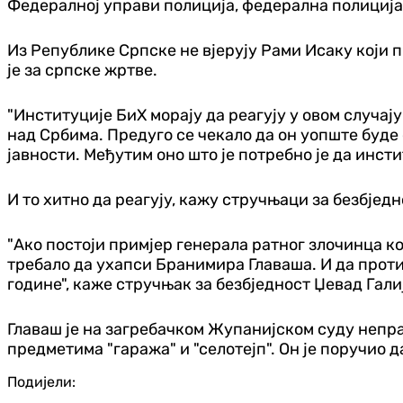
Федералној управи полиција, федерална полиција
Из Републике Српске не вјерују Рами Исаку који
је за српске жртве.
"Институције БиХ морају да реагују у овом случа
над Србима. Предуго се чекало да он уопште буде 
јавности. Међутим оно што је потребно је да инст
И то хитно да реагују, кажу стручњаци за безбједн
"Ако постоји примјер генерала ратног злочинца ко
требало да ухапси Бранимира Главаша. И да против 
године", каже стручњак за безбједност Џевад Гал
Главаш је на загребачком Жупанијском суду непр
предметима "гаража" и "селотејп". Он је поручио д
Подијели: