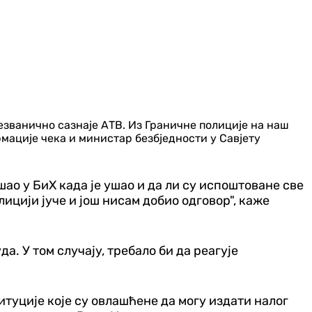
езванично сазнаје АТВ. Из Граничне полиције на наш
ормације чека и министар безбједности у Савјету
шао у БиХ када је ушао и да ли су испоштоване све
ицији јуче и још нисам добио одговор", каже
а. У том случају, требало би да реагује
туције које су овлашћене да могу издати налог