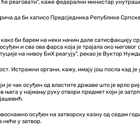
 ће реаговати", каже федерални министар унутраш
 прича да би хаписо Предсједника Републике Српск
ју како би барем на неки начин дале сатисфакцију 
осуђен и сва ова фарса која је трајала око његовог
итуције на нивоу БиХ реагују", рекао је Вуктор Ну
ост. Истражни органи, кажу, имају још посла кад је
ји је чак осуђен од властите државе што је врло ри
њега у најмању руку отвори предмет који је затрпа
ијашевић.
авоснажно осуђен на затворску казну од седам год
а неће у затвор.