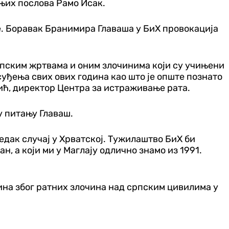
њих послова Рамо Исак.
е. Боравак Бранимира Главаша у БиХ провокација
српским жртвама и оним злочинима који су учињени
 суђења свих ових година као што је опште познато
ждић, директор Центра за истраживање рата.
 у питању Главаш.
једак случај у Хрватској. Тужилаштво БиХ би
н, а који ми у Маглају одлично знамо из 1991.
ина због ратних злочина над српским цивилима у