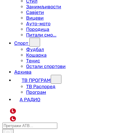
Стил
Занимљивости
Савјети
Вицеви
Ауто-мото
Породица
Питали смо...
Спорт
Фудбал
Кошарка
Тенис
Остали спортови
Архива
ТВ ПРОГРАМ
ТВ Распоред
Програм
А РАДИО
L