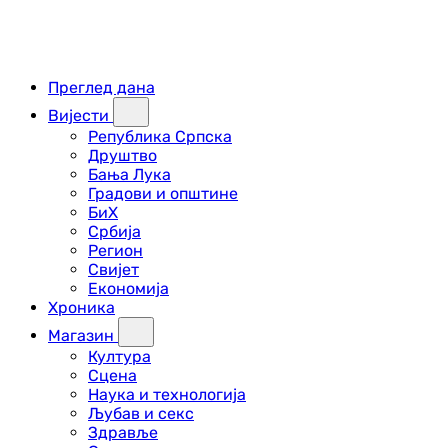
Преглед дана
Вијести
Република Српска
Друштво
Бања Лука
Градови и општине
БиХ
Србија
Регион
Свијет
Економија
Хроника
Магазин
Култура
Сцена
Наука и технологија
Љубав и секс
Здравље