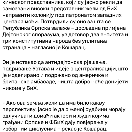
кинеског представника, који су јасно рекли да
самозвани високи представник жели од БиХ
направити колонију под патронатом западних
центара моћи. Потврдили су оно за шта се
Република Српска залаже – досљедна примјена
Дејтонског споразума, уз договор два ентитета и
три конститутивна народа без уплитања
странаца - нагласио је Кошарац.
Он је истакао да антидејтонска рјешења,
подривање Устава и идеје о централизацији, што
је моделирано и подржано од америчке и
британске амбасаде, ништа добро неће донијети
никоме у БиХ.
- Ако ова земља жели да има било какву
перспективу, јасно је да о њеној судбини морају
одлучивати домаћи актери и људи којима
грађани Српске и ФБиХ дају повјерење у
изборним циклусима - рекао је Кошарац.