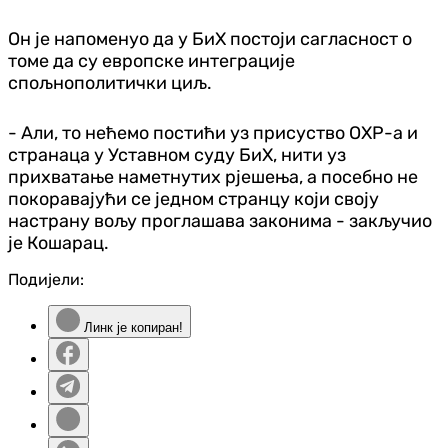
Он је напоменуо да у БиХ постоји сагласност о
томе да су европске интеграције
спољнополитички циљ.
- Али, то нећемо постићи уз присуство ОХР-а и
странаца у Уставном суду БиХ, нити уз
прихватање наметнутих рјешења, а посебно не
покоравајући се једном странцу који своју
настрану вољу проглашава законима - закључио
је Кошарац.
Подијели:
Линк је копиран!