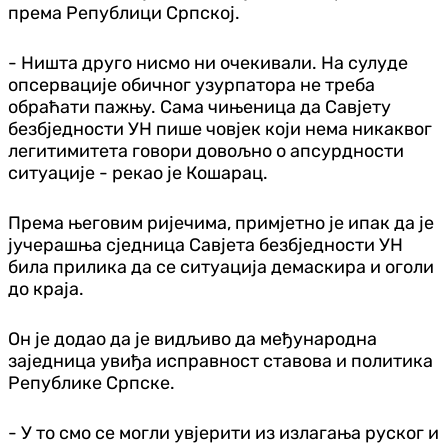
према Републици Српској.
- Ништа друго нисмо ни очекивали. На сулуде
опсервације обичног узурпатора не треба
обраћати пажњу. Сама чињеница да Савјету
безбједности УН пише човјек који нема никаквог
легитимитета говори довољно о апсурдности
ситуације - рекао је Кошарац.
Према његовим ријечима, примјетно је ипак да је
јучерашња сједница Савјета безбједности УН
била прилика да се ситуација демаскира и оголи
до краја.
Он је додао да је видљиво да међународна
заједница увиђа исправност ставова и политика
Републике Српске.
- У то смо се могли увјерити из излагања руског и