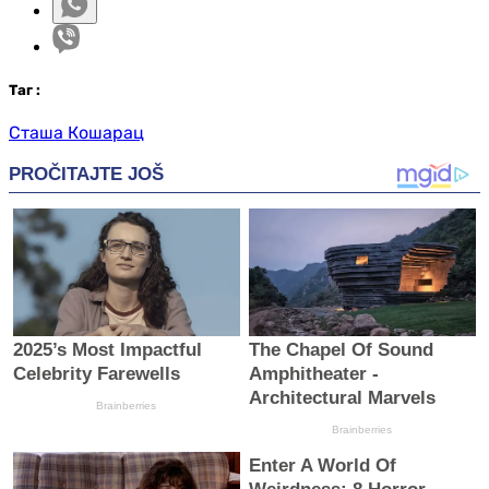
Таг
:
Сташа Кошарац