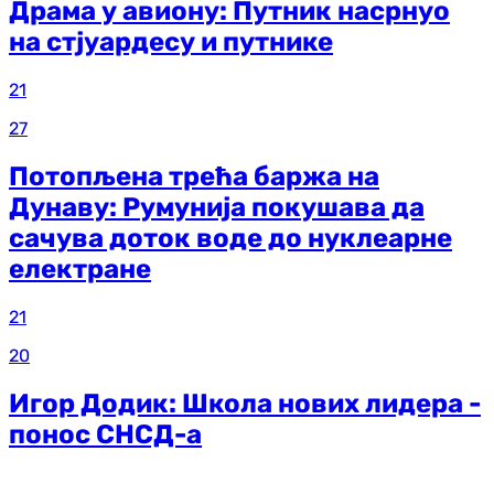
Драма у авиону: Путник насрнуо
на стјуардесу и путнике
21
27
Потопљена трећа баржа на
Дунаву: Румунија покушава да
сачува доток воде до нуклеарне
електране
21
20
Игор Додик: Школа нових лидера -
понос СНСД-а