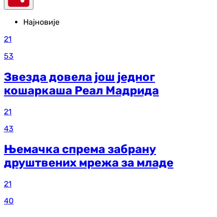
Најновије
21
53
Звезда довела још једног
кошаркаша Реал Мадрида
21
43
Њемачка спрема забрану
друштвених мрежа за младе
21
40