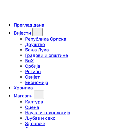
Преглед дана
Вијести
Република Српска
Друштво
Бања Лука
Градови и општине
БиХ
Србија
Регион
Свијет
Економија
Хроника
Магазин
Култура
Сцена
Наука и технологија
Љубав и секс
Здравље