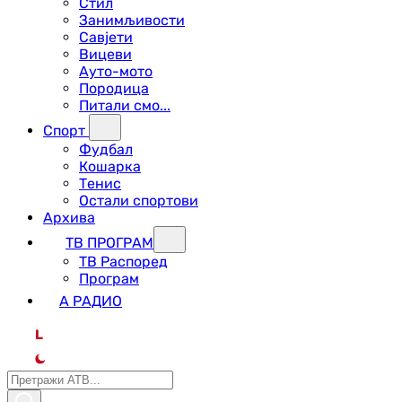
Стил
Занимљивости
Савјети
Вицеви
Ауто-мото
Породица
Питали смо...
Спорт
Фудбал
Кошарка
Тенис
Остали спортови
Архива
ТВ ПРОГРАМ
ТВ Распоред
Програм
А РАДИО
L