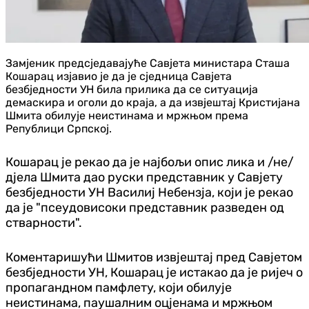
Замјеник предсједавајуће Савјета министара Сташа
Кошарац изјавио је да је сједница Савјета
безбједности УН била прилика да се ситуација
демаскира и оголи до краја, а да извјештај Кристијана
Шмита обилује неистинама и мржњом према
Републици Српској.
Кошарац је рекао да је најбољи опис лика и /не/
дјела Шмита дао руски представник у Савјету
безбједности УН Василиј Небензја, који је рекао
да је "псеудовисоки представник разведен од
стварности".
Коментаришући Шмитов извјештај пред Савјетом
безбједности УН, Кошарац је истакао да је ријеч о
пропагандном памфлету, који обилује
неистинама, паушалним оцјенама и мржњом