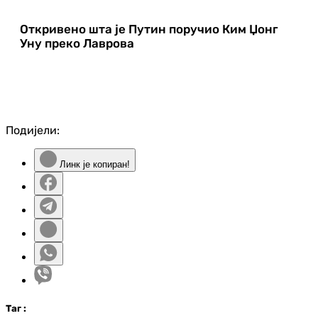
Откривено шта је Путин поручио Ким Џонг
Уну преко Лаврова
Подијели:
Линк је копиран!
Таг
: