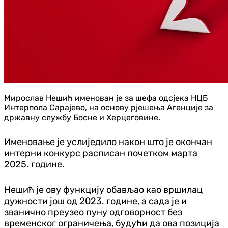
Мирослав Нешић именован је за шефа одсјека НЦБ
Интерпола Сарајево, на основу рјешења Агенције за
државну службу Босне и Херцеговине.
Именовање је услиједило након што је окончан
интерни конкурс расписан почетком марта
2025. године.
Нешић је ову функцију обављао као вршилац
дужности још од 2023. године, а сада је и
званично преузео пуну одговорност без
временског ограничења, будући да ова позиција