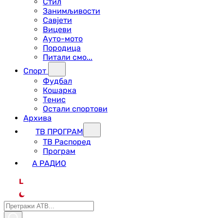
Стил
Занимљивости
Савјети
Вицеви
Ауто-мото
Породица
Питали смо...
Спорт
Фудбал
Кошарка
Тенис
Остали спортови
Архива
ТВ ПРОГРАМ
ТВ Распоред
Програм
А РАДИО
L