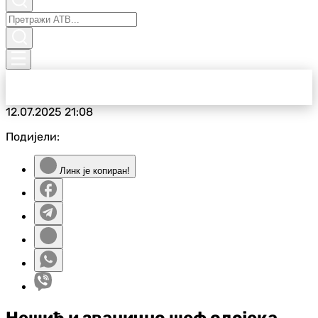
12.07.2025
21:08
Подијели:
Линк је копиран!
Нешић и званично шеф одсјека