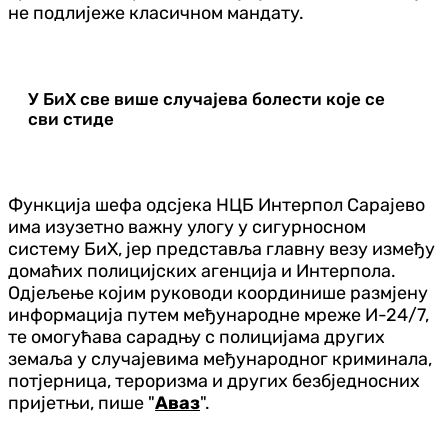
не подлијеже класичном мандату.
У БиХ све више случајева болести које се
сви стиде
Функција шефа одсјека НЦБ Интерпол Сарајево
има изузетно важну улогу у сигурносном
систему БиХ, јер представља главну везу између
домаћих полицијских агенција и Интерпола.
Одјељење којим руководи координише размјену
информација путем међународне мреже И-24/7,
те омогућава сарадњу с полицијама других
земаља у случајевима међународног криминала,
потјерница, тероризма и других безбједносних
пријетњи, пише "
Аваз
".