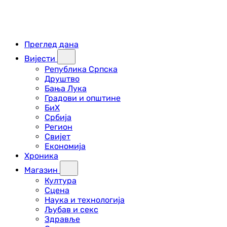
Преглед дана
Вијести
Република Српска
Друштво
Бања Лука
Градови и општине
БиХ
Србија
Регион
Свијет
Економија
Хроника
Магазин
Култура
Сцена
Наука и технологија
Љубав и секс
Здравље