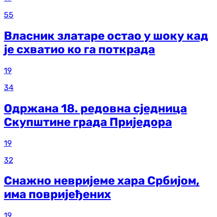
55
Власник златаре остао у шоку кад
је схватио ко га поткрада
19
34
Одржана 18. редовна сједница
Скупштине града Приједора
19
32
Снажно невријеме хара Србијом,
има повријеђених
19