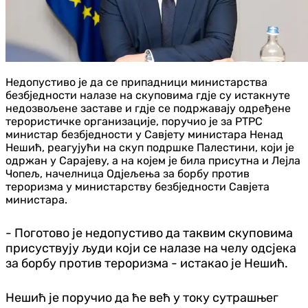
Недопустиво је да се припадници министарства
безбједности налазе на скуповима гдје су истакнуте
недозвољене заставе и гдје се подржавају одређене
терористичке организације, поручио је за РТРС
министар безбједности у Савјету министара Ненад
Нешић, реагујући на скуп подршке Палестини, који је
одржан у Сарајеву, а на којем је била присутна и Лејла
Чопељ, начелница Одјељења за борбу против
тероризма у министарству безбједности Савјета
министара.
- Поготово је недопустиво да таквим скуповима
присуствују људи који се налазе на челу одсјека
за борбу против тероризма - истакао је Нешић.
Нешић је поручио да ће већ у току сутрашњег