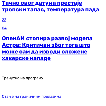
Тачно овог датума престаје
тропски талас, температура пада
22
04
ОпенАИ стопира развој модела
Астра: Критичан због тога што
може сам да изводи сложене
хакерске нападе
Тренутно на програму
Стање на граничним прелазима