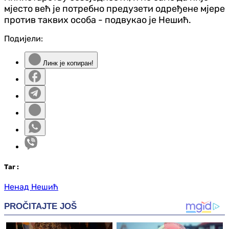
мјесто већ је потребно предузети одређене мјере
против таквих особа - подвукао је Нешић.
Подијели:
Линк је копиран!
Таг
:
Ненад Нешић