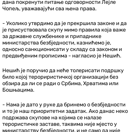
дана покренути питање одговорности Лејле
Чопељ, уважавајући сва њена права.
- Уколико утврдимо да је прекршила законе и да
је присуствовала скупу мимо правила која важе
за државне службенике и припаднике
министарства безбједности, казнићемо је,
односно санкционисати у складу са законом и
предвиђеним прописима - нагласио је Нешић.
Нешић је поручио да неће толерисати подршку
било којој терориристичкој организацији без
обзира да ли се ради о Србима, Хрватима или
Бошњацима.
- Нама је дато у руке да бринемо о безбједности
и то је наш приоритетни задатак. Ако данас неко
подржава скупове на којима се налазе
терористичке заставе, таквима није мјесто у
министарству безбједности, и не само да није