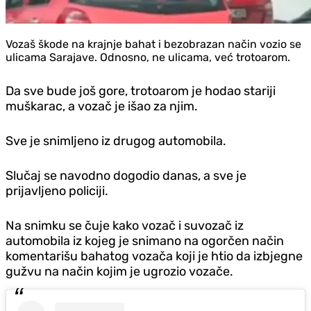
Vozaš škode na krajnje bahat i bezobrazan način vozio se
ulicama Sarajave. Odnosno, ne ulicama, već trotoarom.
Da sve bude još gore, trotoarom je hodao stariji
muškarac, a vozač je išao za njim.
Sve je snimljeno iz drugog automobila.
Slučaj se navodno dogodio danas, a sve je
prijavljeno policiji.
Na snimku se čuje kako vozač i suvozač iz
automobila iz kojeg je snimano na ogorčen način
komentarišu bahatog vozača koji je htio da izbjegne
gužvu na način kojim je ugrozio vozače.