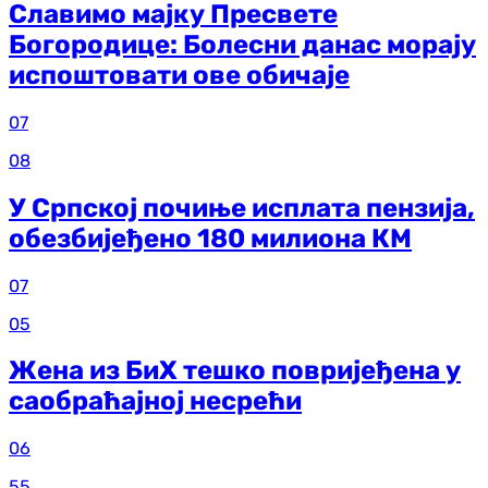
Славимо мајку Пресвете
Богородице: Болесни данас морају
испоштовати ове обичаје
07
08
У Српској почиње исплата пензија,
обезбијеђено 180 милиона КМ
07
05
Жена из БиХ тешко повријеђена у
саобраћајној несрећи
06
55