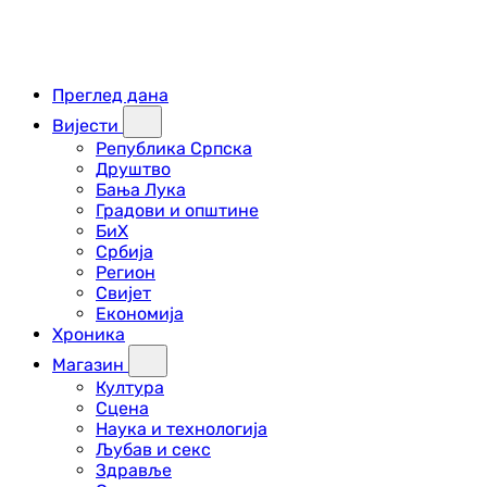
Преглед дана
Вијести
Република Српска
Друштво
Бања Лука
Градови и општине
БиХ
Србија
Регион
Свијет
Економија
Хроника
Магазин
Култура
Сцена
Наука и технологија
Љубав и секс
Здравље