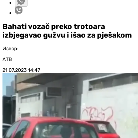
Bahati vozač preko trotoara
izbjegavao gužvu i išao za pješakom
Извор:
АТВ
21.07.2023
14:47