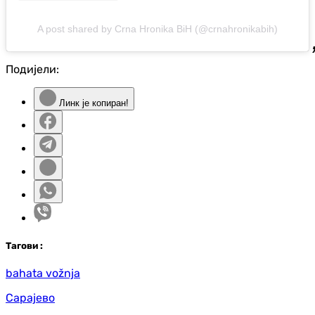
A post shared by Crna Hronika BiH (@crnahronikabih)
Подијели:
Линк је копиран!
Таг
ови
:
bahata vožnja
Сарајево