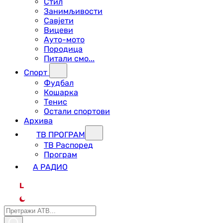
Стил
Занимљивости
Савјети
Вицеви
Ауто-мото
Породица
Питали смо...
Спорт
Фудбал
Кошарка
Тенис
Остали спортови
Архива
ТВ ПРОГРАМ
ТВ Распоред
Програм
А РАДИО
L