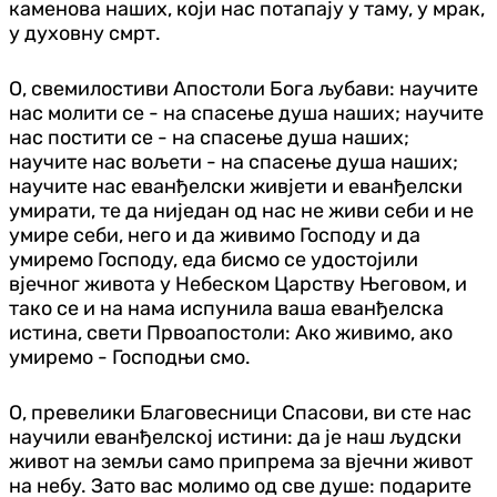
каменова наших, који нас потапају у таму, у мрак,
у духовну смрт.
О, свемилостиви Апостоли Бога љубави: научите
нас молити се - на спасење душа наших; научите
нас постити се - на спасење душа наших;
научите нас вољети - на спасење душа наших;
научите нас еванђелски живјети и еванђелски
умирати, те да ниједан од нас не живи себи и не
умире себи, него и да живимо Господу и да
умиремо Господу, еда бисмо се удостојили
вјечног живота у Небеском Царству Његовом, и
тако се и на нама испунила ваша еванђелска
истина, свети Првоапостоли: Ако живимо, ако
умиремо - Господњи смо.
О, превелики Благовесници Спасови, ви сте нас
научили еванђелској истини: да је наш људски
живот на земљи само припрема за вјечни живот
на небу. Зато вас молимо од све душе: подарите