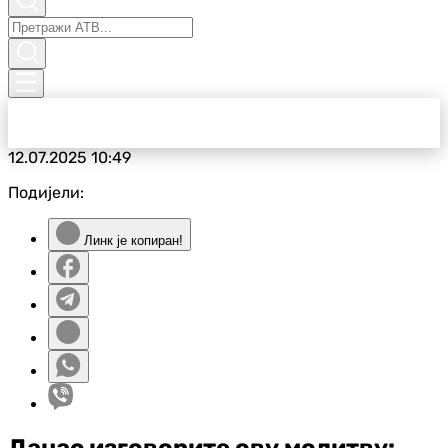
12.07.2025
10:49
Подијели:
Линк је копиран!
Данас изговорите ову молитву: