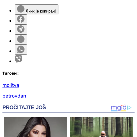
Линк је копиран!
Таг
ови
:
molitva
petrovdan