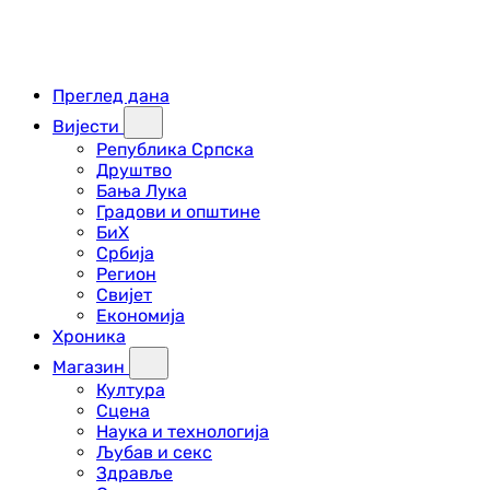
Преглед дана
Вијести
Република Српска
Друштво
Бања Лука
Градови и општине
БиХ
Србија
Регион
Свијет
Економија
Хроника
Магазин
Култура
Сцена
Наука и технологија
Љубав и секс
Здравље