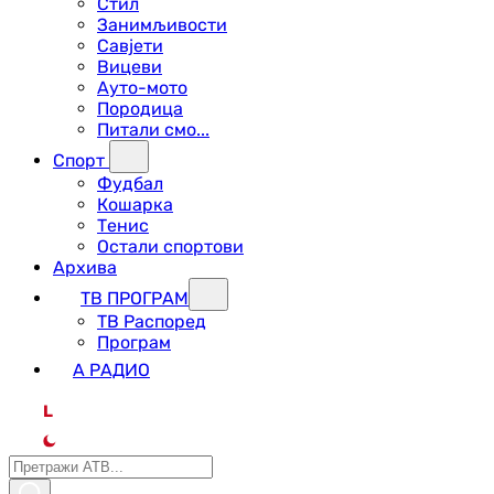
Стил
Занимљивости
Савјети
Вицеви
Ауто-мото
Породица
Питали смо...
Спорт
Фудбал
Кошарка
Тенис
Остали спортови
Архива
ТВ ПРОГРАМ
ТВ Распоред
Програм
А РАДИО
L