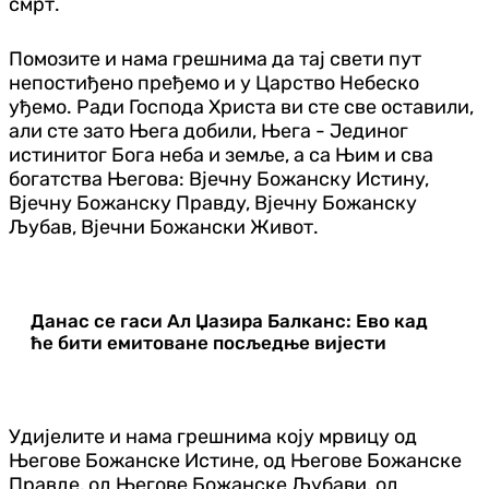
смрт.
Помозите и нама грешнима да тај свети пут
непостиђено пређемо и у Царство Небеско
уђемо. Ради Господа Христа ви сте све оставили,
али сте зато Њега добили, Њега - Јединог
истинитог Бога неба и земље, а са Њим и сва
богатства Његова: Вјечну Божанску Истину,
Вјечну Божанску Правду, Вјечну Божанску
Љубав, Вјечни Божански Живот.
Данас се гаси Ал Џазира Балканс: Ево кад
ће бити емитоване посљедње вијести
Удијелите и нама грешнима коју мрвицу од
Његове Божанске Истине, од Његове Божанске
Правде, од Његове Божанске Љубави, од