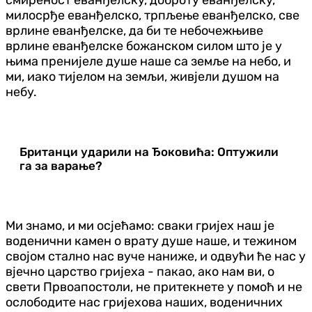
милосрђе еванђелско, трпљење еванђелско, све
врлине еванђелске, да би те небочежњиве
врлине еванђелске божанском силом што је у
њима пренијеле душе наше са земље на небо, и
ми, иако тијелом на земљи, живјели душом на
небу.
Британци ударили на Ђоковића: Оптужили
га за варање?
Ми знамо, и ми осјећамо: сваки гријех наш је
воденични камен о врату душе наше, и тежином
својом стално нас вуче наниже, и одвући ће нас у
вјечно царство гријеха - пакао, ако нам ви, о
свети Првоапостоли, не притекнете у помоћ и не
ослободите нас гријехова наших, воденичних