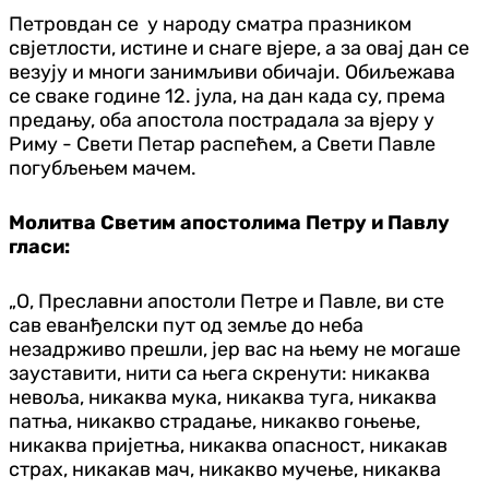
Петровдан се у народу сматра празником
свјетлости, истине и снаге вјере, а за овај дан се
везују и многи занимљиви обичаји. Обиљежава
се сваке године 12. јула, на дан када су, према
предању, оба апостола пострадала за вјеру у
Риму - Свети Петар распећем, а Свети Павле
погубљењем мачем.
Молитва Светим апостолима Петру и Павлу
гласи:
„О, Преславни апостоли Петре и Павле, ви сте
сав еванђелски пут од земље до неба
незадрживо прешли, јер вас на њему не могаше
зауставити, нити са њега скренути: никаква
невоља, никаква мука, никаква туга, никаква
патња, никакво страдање, никакво гоњење,
никаква пријетња, никаква опасност, никакав
страх, никакав мач, никакво мучење, никаква