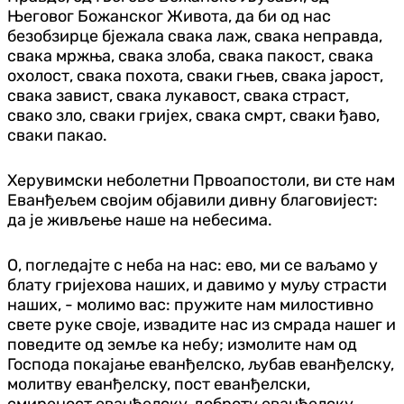
Његовог Божанског Живота, да би од нас
безобзирце бјежала свака лаж, свака неправда,
свака мржња, свака злоба, свака пакост, свака
охолост, свака похота, сваки гњев, свака јарост,
свака завист, свака лукавост, свака страст,
свако зло, сваки гријех, свака смрт, сваки ђаво,
сваки пакао.
Херувимски неболетни Првоапостоли, ви сте нам
Еванђељем својим објавили дивну благовијест:
да је живљење наше на небесима.
О, погледајте с неба на нас: ево, ми се ваљамо у
блату гријехова наших, и давимо у муљу страсти
наших, - молимо вас: пружите нам милостивно
свете руке своје, извадите нас из смрада нашег и
поведите од земље ка небу; измолите нам од
Господа покајање еванђелско, љубав еванђелску,
молитву еванђелску, пост еванђелски,
смиреност еванђелску, доброту еванђелску,