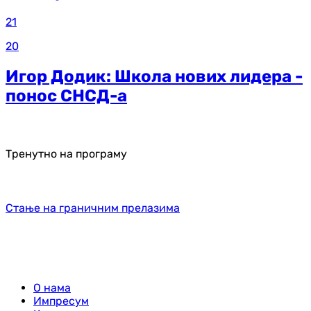
21
20
Игор Додик: Школа нових лидера -
понос СНСД-а
Тренутно на програму
Стање на граничним прелазима
О нама
Импресум