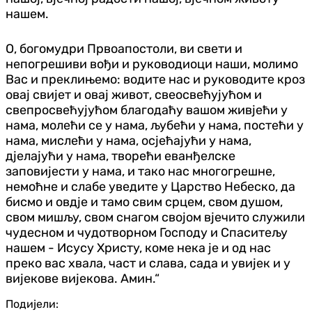
нашем.
О, богомудри Првоапостоли, ви свети и
непогрешиви вођи и руководиоци наши, молимо
Вас и преклињемо: водите нас и руководите кроз
овај свијет и овај живот, свеосвећујућом и
свепросвећујућом благодаћу вашом живјећи у
нама, молећи се у нама, љубећи у нама, постећи у
нама, мислећи у нама, осјећајући у нама,
дјелајући у нама, творећи еванђелске
заповијести у нама, и тако нас многогрешне,
немоћне и слабе уведите у Царство Небеско, да
бисмо и овдје и тамо свим срцем, свом душом,
свом мишљу, свом снагом својом вјечито служили
чудесном и чудотворном Господу и Спаситељу
нашем - Исусу Христу, коме нека је и од нас
преко вас хвала, част и слава, сада и увијек и у
вијекове вијекова. Амин.“
Подијели: