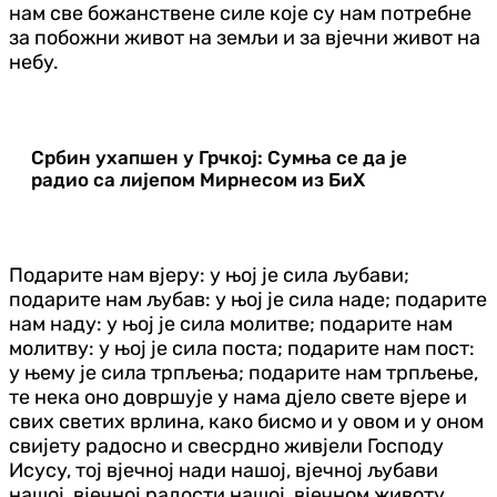
нам све божанствене силе које су нам потребне
за побожни живот на земљи и за вјечни живот на
небу.
Србин ухапшен у Грчкој: Сумња се да је
радио са лијепом Мирнесом из БиХ
Подарите нам вјеру: у њој је сила љубави;
подарите нам љубав: у њој је сила наде; подарите
нам наду: у њој је сила молитве; подарите нам
молитву: у њој је сила поста; подарите нам пост:
у њему је сила трпљења; подарите нам трпљење,
те нека оно довршује у нама дјело свете вјере и
свих светих врлина, како бисмо и у овом и у оном
свијету радосно и свесрдно живјели Господу
Исусу, тој вјечној нади нашој, вјечној љубави
нашој, вјечној радости нашој, вјечном животу