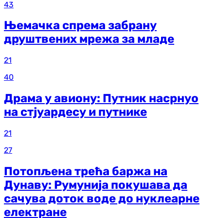
43
Њемачка спрема забрану
друштвених мрежа за младе
21
40
Драма у авиону: Путник насрнуо
на стјуардесу и путнике
21
27
Потопљена трећа баржа на
Дунаву: Румунија покушава да
сачува доток воде до нуклеарне
електране