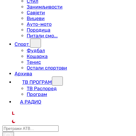
Стил
Занимљивости
Савјети
Вицеви
Ауто-мото
Породица
Питали смо...
Спорт
Фудбал
Кошарка
Тенис
Остали спортови
Архива
ТВ ПРОГРАМ
ТВ Распоред
Програм
А РАДИО
L