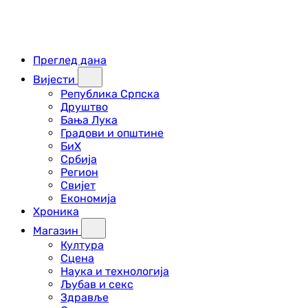
Преглед дана
Вијести
Република Српска
Друштво
Бања Лука
Градови и општине
БиХ
Србија
Регион
Свијет
Економија
Хроника
Магазин
Култура
Сцена
Наука и технологија
Љубав и секс
Здравље