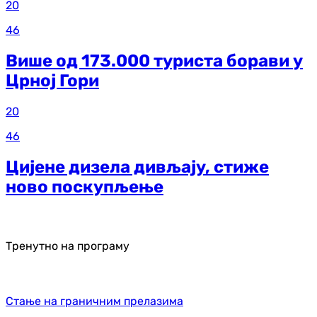
20
46
Више од 173.000 туриста борави у
Црној Гори
20
46
Цијене дизела дивљају, стиже
ново поскупљење
Тренутно на програму
Стање на граничним прелазима