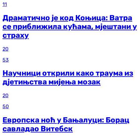
11
Драматично је код Коњица: Ватра
се приближила кућама, мјештани у
страху
20
53
Научници открили како траума из
д‌јетињства мијења мозак
20
50
Европска ноћ у Бањалуци: Борац
савладао Витебск