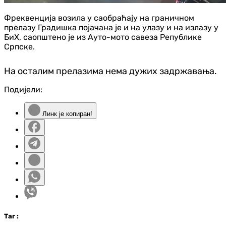
Фреквенција возила у саобраћају на граничном
прелазу Градишка појачана је и на улазу и на излазу у
БиХ, саопштено је из Ауто-мото савеза Републике
Српске.
На осталим прелазима нема дужих задржавања.
Подијели:
Линк је копиран!
Таг
: