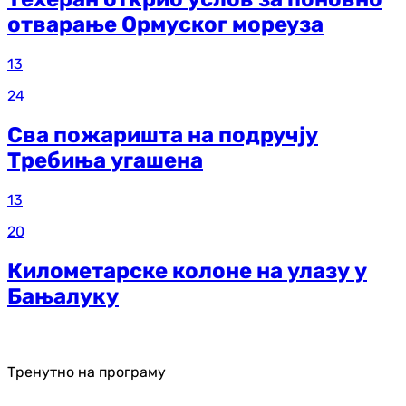
отварање Ормуског мореуза
13
24
Сва пожаришта на подручју
Требиња угашена
13
20
Километарске колоне на улазу у
Бањалуку
Тренутно на програму