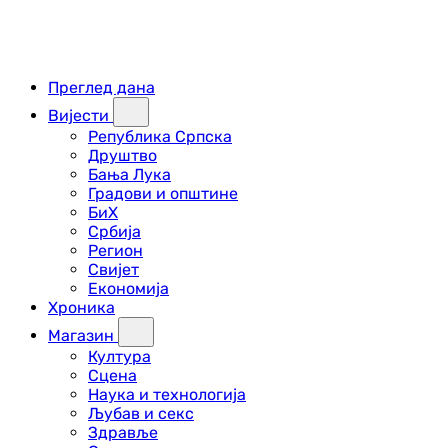
Преглед дана
Вијести
Република Српска
Друштво
Бања Лука
Градови и општине
БиХ
Србија
Регион
Свијет
Економија
Хроника
Магазин
Култура
Сцена
Наука и технологија
Љубав и секс
Здравље