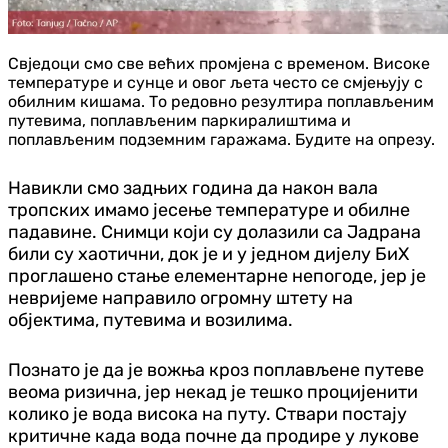
Свједоци смо све већих промјена с временом. Високе
температуре и сунце и овог љета често се смјењују с
обилним кишама. То редовно резултира поплављеним
путевима, поплављеним паркиралиштима и
поплављеним подземним гаражама. Будите на опрезу.
Навикли смо задњих година да након вала
тропских имамо јесење температуре и обилне
падавине. Снимци који су долазили са Јадрана
били су хаотични, док је и у једном дијелу БиХ
проглашено стање елементарне непогоде, јер је
невријеме направило огромну штету на
објектима, путевима и возилима.
Познато је да је вожња кроз поплављене путеве
веома ризична, јер некад је тешко процијенити
колико је вода висока на путу. Ствари постају
критичне када вода почне да продире у лукове