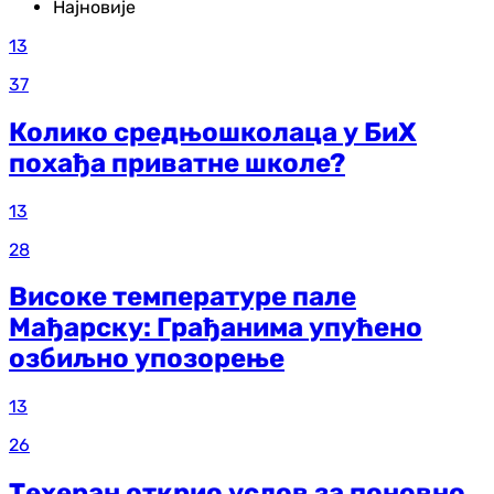
Најновије
13
37
Колико средњошколаца у БиХ
похађа приватне школе?
13
28
Високе температуре пале
Мађарску: Грађанима упућено
озбиљно упозорење
13
26
Техеран открио услов за поновно