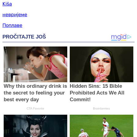
Kiša
невријеме
Поплаве