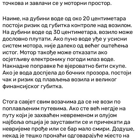
точкова и завлачи се у моторни простор.
Наиме, на дубини воде од око 20 центиметара
постоји ризик од губитка контроле над возилом.
На дубини воде од 30 центиметара, возило може
дословно плутати. Ако пуно воде уђе у усисни
систем мотора, није далеко од већег оштећења
истог. Мотор такође може отказати ако
осјетљиву електронику погоди млаз воде.
Накнадне поправке ће вјероватно бити скупе.
Ако је вода доспјела до бочних прозора, постоји
чак и ризик од плављења возила и великог
финансијског губитка.
Стога савјет свим возачима да се не вози по
поплављеним путевима. Ако сте већ негдје на
путу који је захваћен невременом и олујом
најбоља опција је зауставити се и причекати да
невријеме прође или се бар мало смири. Додуше,
некад је тешко пронаћи одговарајуће мјесто на