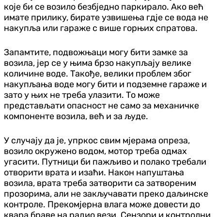
које би се возило безбједно паркирало. Ако већ
имате прилику, бирате узвишења гдје се вода не
накупља или гараже с више горњих спратова.
Запамтите, подвожњаци могу бити замке за
возила, јер се у њима брзо накупљају велике
количине воде. Такође, велики проблем због
накупљања воде могу бити и подземне гараже и
зато у њих не треба улазити. То може
представљати опасност не само за механичке
компоненте возила, већ и за људе.
У случају да је, упркос свим мјерама опреза,
возило окружено водом, мотор треба одмах
угасити. Путници би пажљиво и полако требали
отворити врата и изаћи. Након напуштања
возила, врата треба затворити са затвореним
прозорима, али не закључавати преко даљинске
контроле. Прекомјерна влага може довести до
квара браве на радио вези. Сензори и контролни