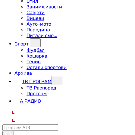
Стил
Занимљивости
Савјети
Вицеви
Ауто-мото
Породица
Питали смо...
Спорт
Фудбал
Кошарка
Тенис
Остали спортови
Архива
ТВ ПРОГРАМ
ТВ Распоред
Програм
А РАДИО
L