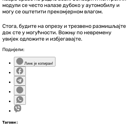
модули се често налазе дубоко у аутомобилу и
могу се оштетити прекомјерном влагом.
Стога, будите на опрезу и трезвено размишљајте
док сте у могућности. Вожњу по невремену
увијек одложите и избјегавајте.
Подијели:
Линк је копиран!
Таг
ови
: