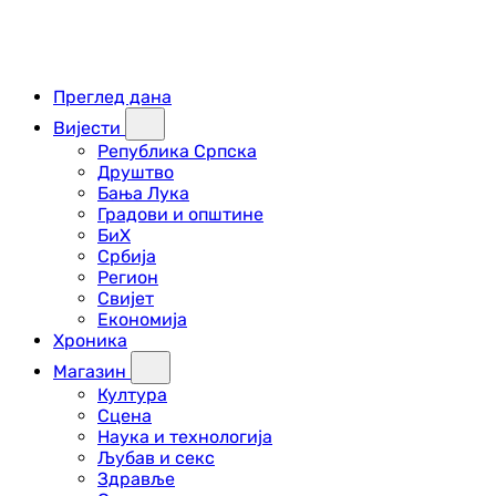
Преглед дана
Вијести
Република Српска
Друштво
Бања Лука
Градови и општине
БиХ
Србија
Регион
Свијет
Економија
Хроника
Магазин
Култура
Сцена
Наука и технологија
Љубав и секс
Здравље