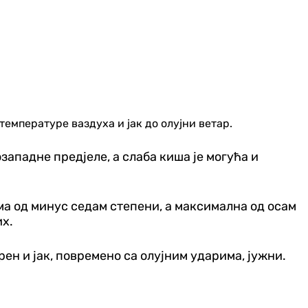
температуре ваздуха и јак до олујни ветар.
ападне пред‌јеле, а слаба киша је могућа и
има од минус седам степени, а максимална од осам
их.
рен и јак, повремено са олујним ударима, јужни.