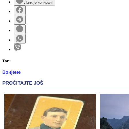
Линк је копиран!
Таг
:
Вријеме