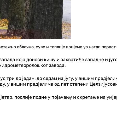
тежно облачно, суво и топлије вријеме уз нагли пораст 
апада која доноси кишу и захватиће западне и југоз
г хидрометеоролошког завода.
три до један, до седам на југу, у вишим пред‌јел
аду, у вишим пред‌јелима од пет степени Целзијусов
јетар, послије подне у појачању и скретање на умје