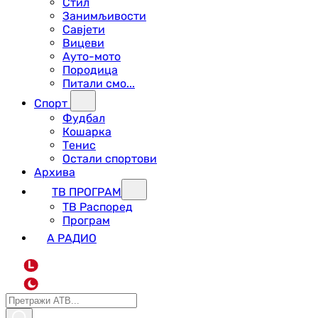
Стил
Занимљивости
Савјети
Вицеви
Ауто-мото
Породица
Питали смо...
Спорт
Фудбал
Кошарка
Тенис
Остали спортови
Архива
ТВ ПРОГРАМ
ТВ Распоред
Програм
А РАДИО
L