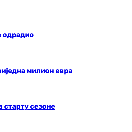
је одрадио
риједна милион евра
а старту сезоне