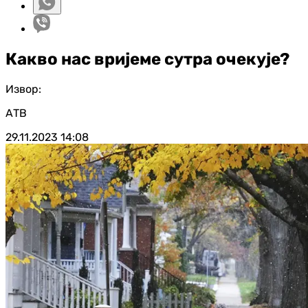
Какво нас вријеме сутра очекује?
Извор:
АТВ
29.11.2023
14:08