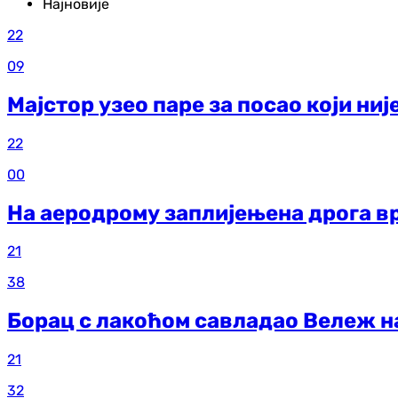
Најновије
22
09
Мајстор узео паре за посао који ни
22
00
На аеродрому заплијењена дрога в
21
38
Борац с лакоћом савладао Вележ н
21
32