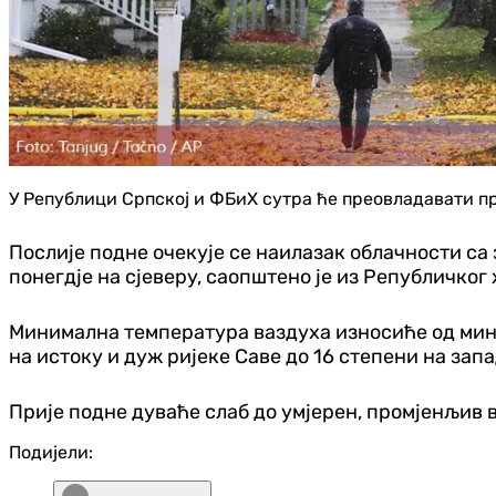
У Републици Српској и ФБиХ сутра ће преовладавати пре
Послије подне очекује се наилазак облачности са з
понегд‌је на сјеверу, саопштено је из Републичко
Минимална температура ваздуха износиће од минус 
на истоку и дуж ријеке Саве до 16 степени на зап
Прије подне дуваће слаб до умјерен, промјенљив в
Подијели: