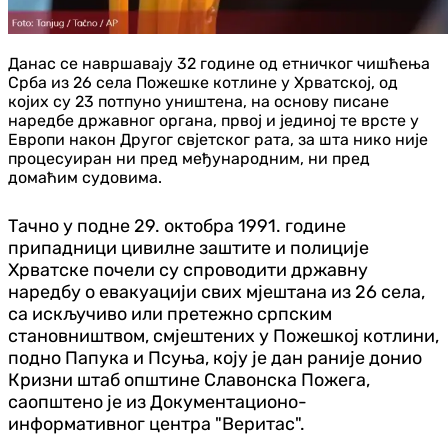
Данас се навршавају 32 године од етничког чишћења
Срба из 26 села Пожешке котлине у Хрватској, од
којих су 23 потпуно уништена, на основу писане
наредбе државног органа, првој и јединој те врсте у
Европи након Другог свјетског рата, за шта нико није
процесуиран ни пред међународним, ни пред
домаћим судовима.
Тачно у подне 29. октобра 1991. године
припадници цивилне заштите и полиције
Хрватске почели су спроводити државну
наредбу о евакуацији свих мјештана из 26 села,
са искључиво или претежно српским
становништвом, смјештених у Пожешкој котлини,
подно Папука и Псуња, коју је дан раније донио
Кризни штаб општине Славонска Пожега,
саопштено је из Документационо-
информативног центра "Веритас".