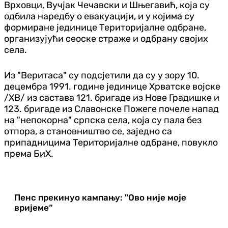
Врховци, Вучјак Чечавски и Шњегавић, која су
одбила наредбу о евакуацији, и у којима су
формиране јединице Територијалне одбране,
организујући сеоске страже и одбрану својих
села.
Из "Веритаса" су подсјетили да су у зору 10.
децембра 1991. године јединице Хрватске војске
/ХВ/ из састава 121. бригаде из Нове Градишке и
123. бригаде из Славонске Пожеге почеле напад
на "непокорна" српска села, која су пала без
отпора, а становништво се, заједно са
припадницима Територијалне одбране, повукло
према БиХ.
Пенс прекинуо кампању: "Ово није моје
вријеме“