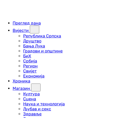
Преглед дана
Вијести
Република Српска
Друштво
Бања Лука
Градови и општине
БиХ
Србија
Регион
Свијет
Економија
Хроника
Магазин
Култура
Сцена
Наука и технологија
Љубав и секс
Здравље