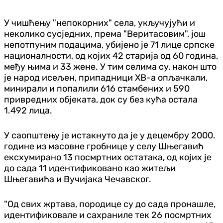
У чишћењу "непокорних" села, укључујући и
неколико сусједних, према "Веритасовим",
још
непотпуним подацима, убијено је 71 лице српске
националности, од којих 42
старија од 60 година,
међу њима и 33 жене. У тим селима су, након што
је народ исељен,
припадници ХВ-а опљачкали,
минирали и попалили 616 стамбених и 590
привредних објеката, док су без кућа остала
1.492 лица.
У саопштењу је истакнуто да је у децембру 2000.
године из масовне гробнице у селу Шњегавић
ексхумирано 13 посмртних остатака, од којих је
до сада 11 идентификовано као житељи
Шњегавића и Вучијака Чечавског.
"Од свих жртава, породице су до сада пронашле,
идентификовале и сахраниле тек 26 посмртних