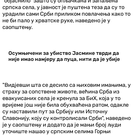
"објаснило" зашто су опљачкана и запаљена
српска села, у јавност је пуштена теза да су то
урадили сами Срби приликом повлачења како то
не би пало у хрватске руке, наведено је у
саопштењу.
Осумњичени за убиство Јасмине тврди да
није имао намјеру да пуца, нити да је убије
"Видјевши шта се десило са њиховим имањима, у
страху за сопствене животе, већина Срба из
евакуисаних села је кренула за БиХ, која у то
вријеме још није била обухваћена ратом, одакле
су наставили пут за Србију или Источну
Славонију, коју су контролисали Срби", наведено
је у саопштењу и додато да је мањи број људи
уточиште нашао у српским селима Горњи