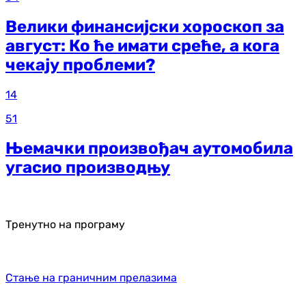
Велики финансијски хороскоп за
август: Ко ће имати среће, а кога
чекају проблеми?
14
51
Њемачки произвођач аутомобила
угасио производњу
Тренутно на програму
Стање на граничним прелазима