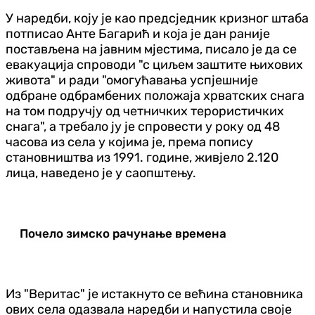
У наредби, коју је као предсједник кризног штаба
потписао Анте Багарић и која је дан раније
постављена на јавним мјестима, писало је да се
евакуација спроводи "с циљем заштите њихових
живота" и ради "омогућавања успјешније
одбране одбрамбених положаја
хрватских снага
на том подручју од четничких терористичких
снага", а требало ју је спровести у року од 48
часова из села у којима је, према попису
становништва из 1991. године, живјело 2.120
лица, наведено је у саопштењу.
Почело зимско рачунање времена
Из "Веритас" је истакнуто се већина становника
ових села одазвала наредби и напустила своје