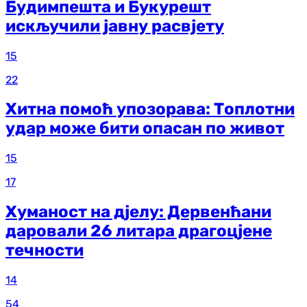
Будимпешта и Букурешт
искључили јавну расвјету
15
22
Хитна помоћ упозорава: Топлотни
удар може бити опасан по живот
15
17
Хуманост на дјелу: Дервенћани
даровали 26 литара драгоцјене
течности
14
54