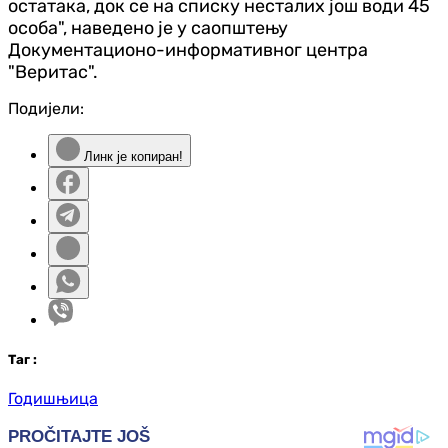
остатака, док се на списку несталих још води 45
особа", наведено је у саопштењу
Документационо-информативног центра
"Веритас".
Подијели:
Линк је копиран!
Таг
:
Годишњица