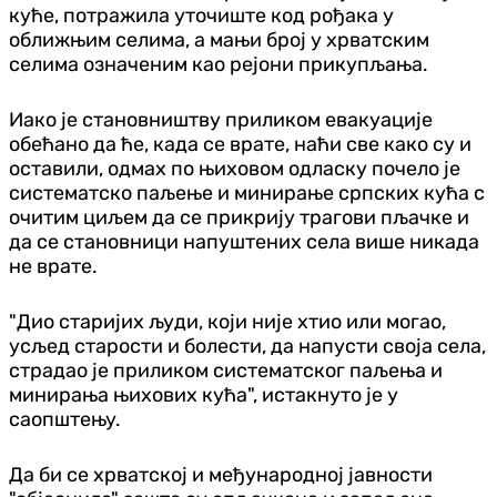
куће, потражила уточиште код рођака у
оближњим селима, а мањи број у хрватским
селима означеним као рејони прикупљања.
Иако је становништву приликом евакуације
обећано да ће, када се врате, наћи све како су и
оставили, одмах по њиховом одласку почело је
систематско паљење и минирање српских кућа с
очитим циљем да се прикрију трагови пљачке и
да се становници напуштених села више никада
не врате.
"Дио старијих људи, који није хтио или могао,
усљед старости и болести, да напусти своја села,
страдао је приликом систематског паљења и
минирања њихових кућа", истакнуто је у
саопштењу.
Да би се хрватској и међународној јавности