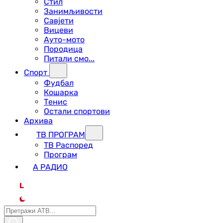
Стил
Занимљивости
Савјети
Вицеви
Ауто-мото
Породица
Питали смо...
Спорт
Фудбал
Кошарка
Тенис
Остали спортови
Архива
ТВ ПРОГРАМ
ТВ Распоред
Програм
А РАДИО
L