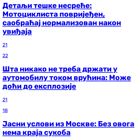
Детаљи тешке несреће:
Мотоциклиста повријеђен,
саобраћај нормализован након
увиђаја
21
22
Шта никако не треба држати у
аутомобилу током врућина: Може
доћи до експлозије
21
18
Јасни услови из Москве: Без овога
нема краја сукоба