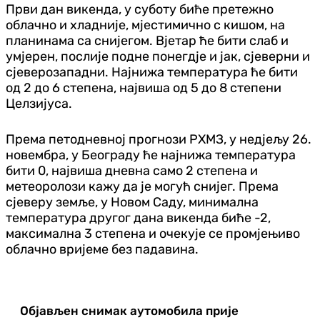
Први дан викенда, у суботу биће претежно
облачно и хладније, мјестимично с кишом, на
планинама са снијегом. Вјетар ће бити слаб и
умјерен, послије подне понегдје и јак, сјеверни и
сјеверозападни. Најнижа температура ће бити
од 2 до 6 степена, највиша од 5 до 8 степени
Целзијуса.
Према петодневној прогнози РХМЗ, у недјељу 26.
новембра, у Београду ће најнижа температура
бити 0, највиша дневна само 2 степена и
метеоролози кажу да је могућ снијег. Према
сјеверу земље, у Новом Саду, минимална
температура другог дана викенда биће -2,
максимална 3 степена и очекује се промјењиво
облачно вријеме без падавина.
Објављен снимак аутомобила прије