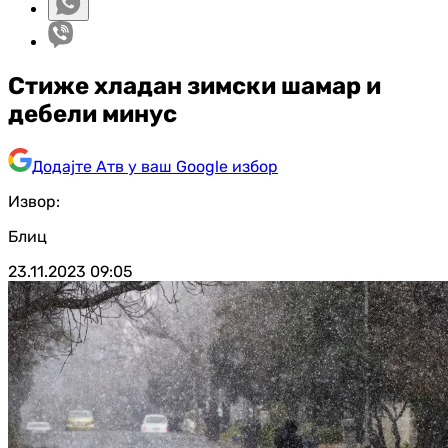
Стиже хладан зимски шамар и
дебели минус
Додајте Атв у ваш Google избор
Извор:
Блиц
23.11.2023
09:05