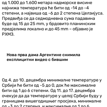
од 1.000 до 1.600 метара надморске висине
најнижа температура ће бити од -14 до -4
степени, а највиша од -6 до 2 степена Целзијуса.
Предвиђа се да седмодневна сума падавина
буде од 15 до 25 mm, у брдовито планинским
предјелима локално и до 45 mm – објавио је
РХМЗ.
Нова прва дама Аргентине снимила
експлицитни видео с бившим
Од 4. до 10. децембра минималне температуре у
Србији ће бити од -5 до 0, док ће максималне
бити од 1 до 6 степени. Од 11. до 17. децембра
очекује да да температуре у целој Србији буду у
границама вишегодишњег просјека, минималне
од -3 до 2 степена, и максималне од 1 до 6