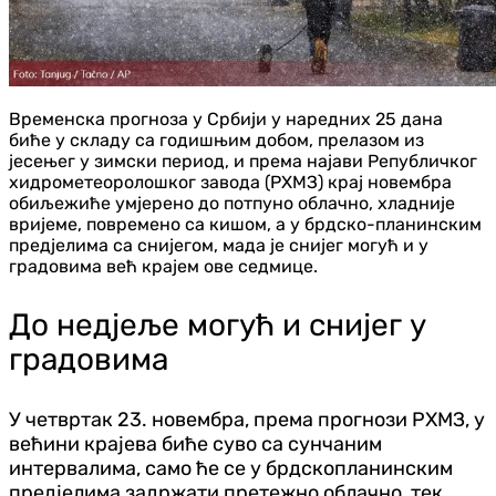
Временска прогноза у Србији у наредних 25 дана
биће у складу са годишњим добом, прелазом из
јесењег у зимски период, и према најави Републичког
хидрометеоролошког завода (РХМЗ) крај новембра
обиљежиће умјерено до потпуно облачно, хладније
вријеме, повремено са кишом, а у брдско-планинским
предјелима са снијегом, мада је снијег могућ и у
градовима већ крајем ове седмице.
До недјеље могућ и снијег у
градовима
У четвртак 23. новембра, према прогнози РХМЗ, у
већини крајева биће суво са сунчаним
интервалима, само ће се у брдскопланинским
предјелима задржати претежно облачно, тек