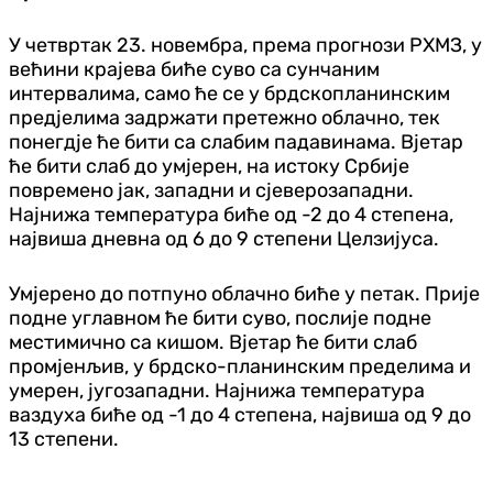
У четвртак 23. новембра, према прогнози РХМЗ, у
већини крајева биће суво са сунчаним
интервалима, само ће се у брдскопланинским
предјелима задржати претежно облачно, тек
понегдје ће бити са слабим падавинама. Вјетар
ће бити слаб до умјерен, на истоку Србије
повремено јак, западни и сјеверозападни.
Најнижа температура биће од -2 до 4 степена,
највиша дневна од 6 до 9 степени Целзијуса.
Умјерено до потпуно облачно биће у петак. Прије
подне углавном ће бити суво, послије подне
местимично са кишом. Вјетар ће бити слаб
промјенљив, у брдско-планинским пределима и
умерен, југозападни. Најнижа температура
ваздуха биће од -1 до 4 степена, највиша од 9 до
13 степени.