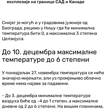
експлозије на граници САД и Канаде
Снијег је могућ и у градовима јужније од
Београда, рецимо у Нишу где ће минимална
температура бити 0, а максимална 3 степена
Целзијуса.
До 10. децембра максималне
температуре до 6 степени
У понедјељак 27. новембра температура се неће
значајно мијењати, али уз промјењиво облачно
време нема најаве за падавине.
- До 3. децембра минималне температуре
ваздуха биће од -4 до 1 степен, а максималне
дневне од 2 до 6 степени. На вишим планинама,