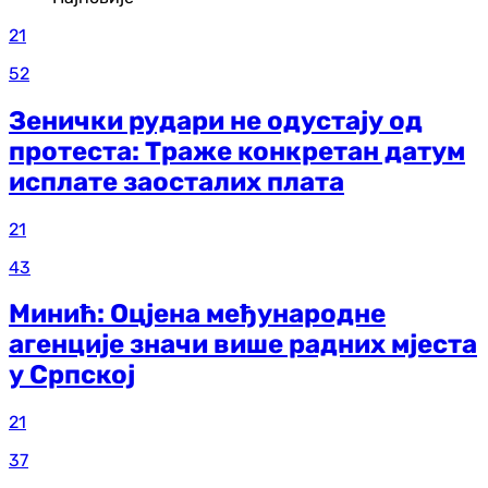
21
52
Зенички рудари не одустају од
протеста: Траже конкретан датум
исплате заосталих плата
21
43
Минић: Оцјена међународне
агенције значи више радних мјеста
у Српској
21
37