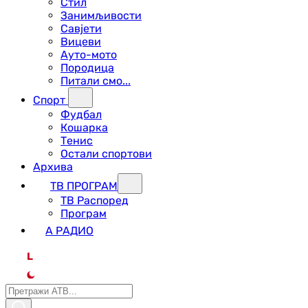
Стил
Занимљивости
Савјети
Вицеви
Ауто-мото
Породица
Питали смо...
Спорт
Фудбал
Кошарка
Тенис
Остали спортови
Архива
ТВ ПРОГРАМ
ТВ Распоред
Програм
А РАДИО
L