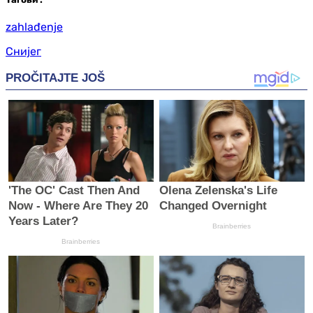
zahlađenje
Снијег