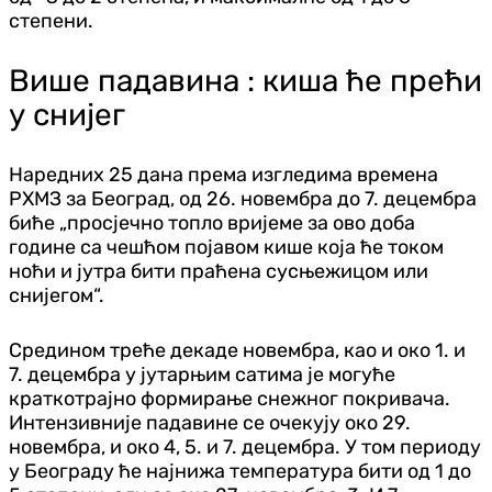
степени.
Више падавина : киша ће прећи
у снијег
Наредних 25 дана према изгледима времена
РХМЗ за Београд, од 26. новембра до 7. децембра
биће „просјечно топло вријеме за ово доба
године са чешћом појавом кише која ће током
ноћи и јутра бити праћена сусњежицом или
снијегом“.
Средином треће декаде новембра, као и око 1. и
7. децембра у јутарњим сатима је могуће
краткотрајно формирање снежног покривача.
Интензивније падавине се очекују око 29.
новембра, и око 4, 5. и 7. децембра. У том периоду
у Београду ће најнижа температура бити од 1 до