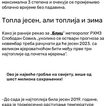
максимална 3 степена и очекује се промјењиво
облачно вријеме без падавина.
Топла јесен, али топлија и зима
Како је раније рекао за „
Блиц
“ метеоролог РХМЗ
Слободан Совиљ „уколико се оствари прогноза за
новембар треба рачунати да ће јесен 2023. са
великом вјероватноћом бити међу прве три
најтоплије од почетка мјерења“.
Ово је највеће гробље на свијету, више од
шест милиона сахрањених!
-До сада је најтоплија била јесен 2019. године,
када је тромјесечно одступање температуре