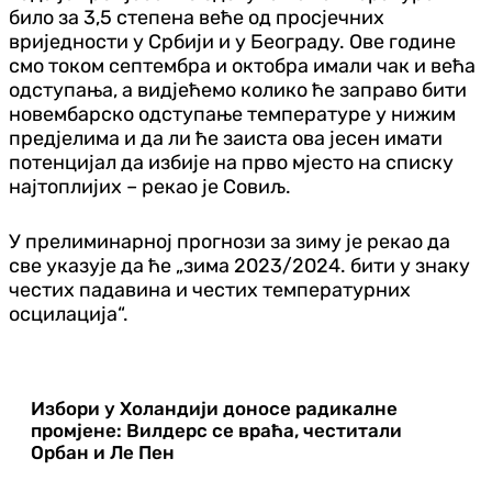
било за 3,5 степена веће од просјечних
вриједности у Србији и у Београду. Ове године
смо током септембра и октобра имали чак и већа
одступања, а видјећемо колико ће заправо бити
новембарско одступање температуре у нижим
предјелима и да ли ће заиста ова јесен имати
потенцијал да избије на прво мјесто на списку
најтоплијих – рекао је Совиљ.
У прелиминарној прогнози за зиму је рекао да
све указује да ће „зима 2023/2024. бити у знаку
честих падавина и честих температурних
осцилација“.
Избори у Холандији доносе радикалне
промјене: Вилдерс се враћа, честитали
Орбан и Ле Пен