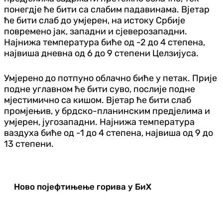
понегдје ће бити са слабим падавинама. Вјетар
ће бити слаб до умјерен, на истоку Србије
повремено јак, западни и сјеверозападни.
Најнижа температура биће од -2 до 4 степена,
највиша дневна од 6 до 9 степени Целзијуса.
Умјерено до потпуно облачно биће у петак. Прије
подне углавном ће бити суво, послије подне
мјестимично са кишом. Вјетар ће бити слаб
промјењив, у брдско-планинским предјелима и
умјерен, југозападни. Најнижа температура
ваздуха биће од -1 до 4 степена, највиша од 9 до
13 степени.
Ново појефтињење горива у БиХ