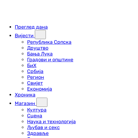
Преглед дана
Вијести
Република Српска
Друштво
Бања Лука
Градови и општине
БиХ
Србија
Регион
Свијет
Економија
Хроника
Магазин
Култура
Сцена
Наука и технологија
Љубав и секс
Здравље