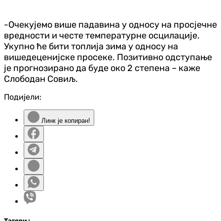
-Очекујемо више падавина у односу на просјечне
вредности и честе температурне осцилације.
Укупно ће бити топлија зима у односу на
вишедеценијске просеке. Позитивно одступање
је прогнозирано да буде око 2 степена – каже
Слободан Совиљ.
Подијели:
Линк је копиран!
Таг
ови
: