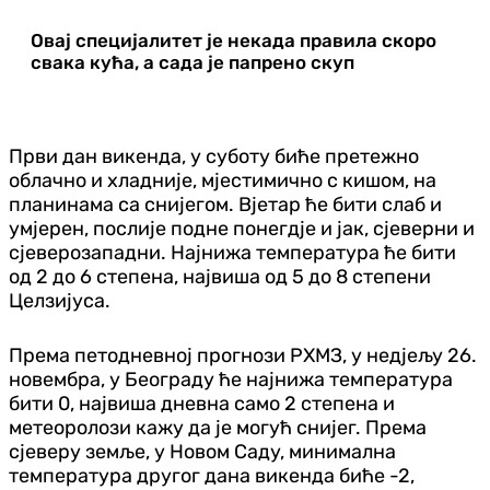
Овај специјалитет је некада правила скоро
свака кућа, а сада је папрено скуп
Први дан викенда, у суботу биће претежно
облачно и хладније, мјестимично с кишом, на
планинама са снијегом. Вјетар ће бити слаб и
умјерен, послије подне понегдје и јак, сјеверни и
сјеверозападни. Најнижа температура ће бити
од 2 до 6 степена, највиша од 5 до 8 степени
Целзијуса.
Према петодневној прогнози РХМЗ, у недјељу 26.
новембра, у Београду ће најнижа температура
бити 0, највиша дневна само 2 степена и
метеоролози кажу да је могућ снијег. Према
сјеверу земље, у Новом Саду, минимална
температура другог дана викенда биће -2,