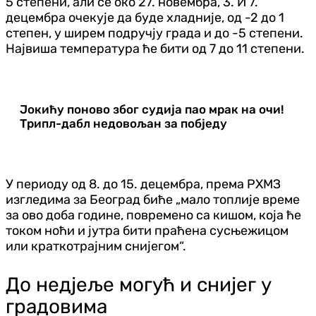
5 степени, али се око 27. новембра, 3. И 7.
децембра очекује да буде хладније, од -2 до 1
степен, у ширем подручју града и до -5 степени.
Највиша температура ће бити од 7 до 11 степени.
Јокићу поново због судија пао мрак на очи!
Трипл-дабл недовољан за побједу
У периоду од 8. до 15. децембра, према РХМЗ
изгледима за Београд биће „мало топлије време
за ово доба године, повремено са кишом, која ће
током ноћи и јутра бити праћена сусњежицом
или краткотрајним снијегом“.
До недјеље могућ и снијег у
градовима