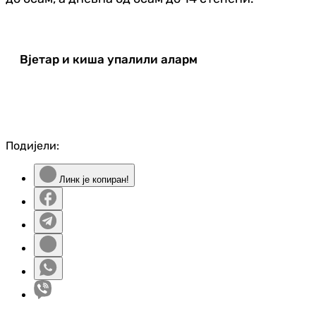
Вјетар и киша упалили аларм
Подијели:
Линк је копиран!