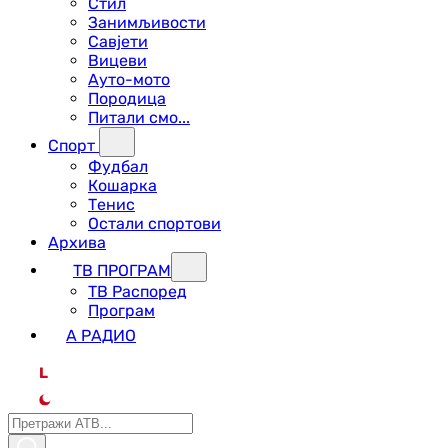
Стил
Занимљивости
Савјети
Вицеви
Ауто-мото
Породица
Питали смо...
Спорт
Фудбал
Кошарка
Тенис
Остали спортови
Архива
ТВ ПРОГРАМ
ТВ Распоред
Програм
А РАДИО
L