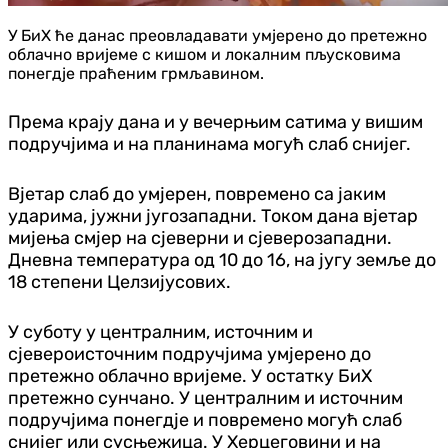
У БиХ ће данас преовладавати умјерено до претежно
облачно вријеме с кишом и локалним пљусковима
понегдје праћеним грмљавином.
Према крају дана и у вечерњим сатима у вишим
подручјима и на планинама могућ слаб снијег.
Вјетар слаб до умјерен, повремено са јаким
ударима, јужни југозападни. Током дана вјетар
мијења смјер на сјеверни и сјеверозападни.
Дневна температура од 10 до 16, на југу земље до
18 степени Целзијусових.
У суботу у централним, источним и
сјевероисточним подручјима умјерено до
претежно облачно вријеме. У остатку БиХ
претежно сунчано. У централним и источним
подручјима понегдје и повремено могућ слаб
снијег или сусњежица. У Херцеговини и на