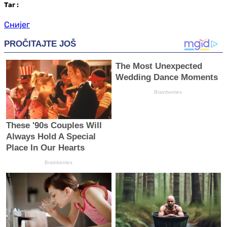
Таг
:
Снијег