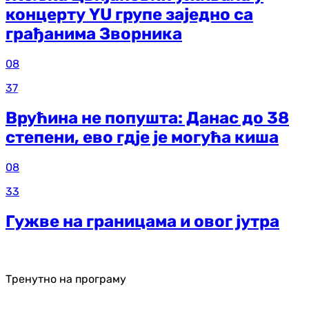
концерту YU групе заједно са
грађанима Зворника
08
37
Врућина не попушта: Данас до 38
степени, ево гдје је могућа киша
08
33
Гужве на границама и овог јутра
Тренутно на програму