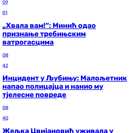
09
01
„Хвала вам!“: Минић одао
признање требињским
ватрогасцима
08
42
Инцидент у Љубињу: Малољетник
напао полицајца и нанио му
тјелесне повреде
08
40
Жељка Цвијановић уживала у