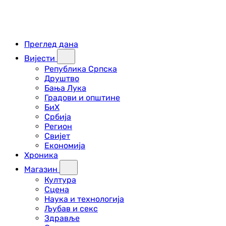
Преглед дана
Вијести
Република Српска
Друштво
Бања Лука
Градови и општине
БиХ
Србија
Регион
Свијет
Економија
Хроника
Магазин
Култура
Сцена
Наука и технологија
Љубав и секс
Здравље