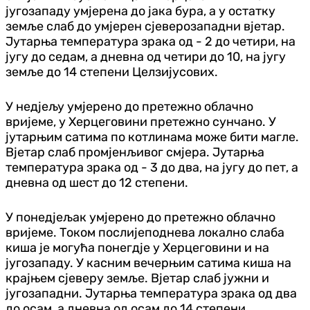
југозападу умјерена до јака бура, а у остатку
земље слаб до умјерен сјеверозападни вјетар.
Јутарња температура зрака од - 2 до четири, на
југу до седам, а дневна од четири до 10, на југу
земље до 14 степени Целзијусових.
У недјељу умјерено до претежно облачно
вријеме, у Херцеговини претежно сунчано. У
јутарњим сатима по котлинама може бити магле.
Вјетар слаб промјенљивог смјера. Јутарња
температура зрака од - 3 до два, на југу до пет, а
дневна од шест до 12 степени.
У понедјељак умјерено до претежно облачно
вријеме. Током послијеподнева локално слаба
киша је могућа понегдје у Херцеговини и на
југозападу. У касним вечерњим сатима киша на
крајњем сјеверу земље. Вјетар слаб јужни и
југозападни. Јутарња температура зрака од два
до осам, а дневна од осам до 14 степени.