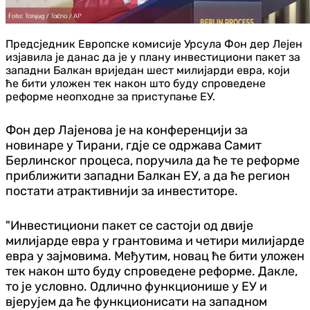
Предсједник Европске комисије Урсула Фон дер Лејен
изјавила је данас да је у плану инвестициони пакет за
западни Балкан вриједан шест милијарди евра, који
ће бити уложен тек након што буду спроведене
реформе неопходне за приступање ЕУ.
Фон дер Лајенова је на конференцији за
новинаре у Тирани, гдје се одржава Самит
Берлинског процеса, поручила да ће те реформе
приближити западни Балкан ЕУ, а да ће регион
постати атрактивнији за инвеститоре.
"Инвестициони пакет се састоји од двије
милијарде евра у грантовима и четири милијарде
евра у зајмовима. Међутим, новац ће бити уложен
тек након што буду спроведене реформе. Дакле,
то је условно. Одлично функционише у ЕУ и
вјерујем да ће функционисати на западном