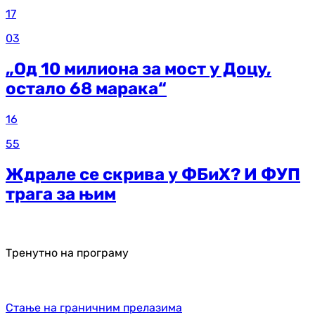
17
03
„Од 10 милиона за мост у Доцу,
остало 68 марака“
16
55
Ждрале се скрива у ФБиХ? И ФУП
трага за њим
Тренутно на програму
Стање на граничним прелазима