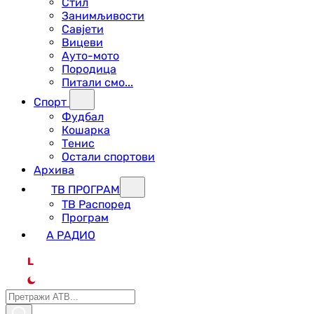
Стил
Занимљивости
Савјети
Вицеви
Ауто-мото
Породица
Питали смо...
Спорт
Фудбал
Кошарка
Тенис
Остали спортови
Архива
ТВ ПРОГРАМ
ТВ Распоред
Програм
А РАДИО
L