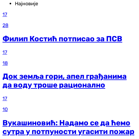
Најновије
17
28
Филип Костић потписао за ПСВ
17
18
Док земља гори, апел грађанима
да воду троше рационално
17
10
Вукашиновић: Надамо се да ћемо
сутра у потпуности угасити пожар