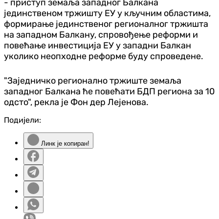
- приступ земаља западног Балкана
јединственом тржишту ЕУ у кључним областима,
формирање јединственог регионалног тржишта
на западном Балкану, спровођење реформи и
повећање инвестиција ЕУ у западни Балкан
уколико неопходне реформе буду спроведене.
"Заједничко регионално тржиште земаља
западног Балкана ће повећати БДП региона за 10
одсто", рекла је Фон дер Лејенова.
Подијели:
Линк је копиран!