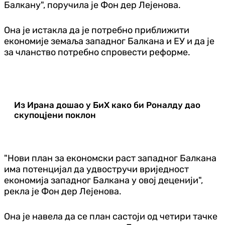
Балкану", поручила је Фон дер Лејенова.
Она је истакла да је потребно приближити
економије земаља западног Балкана и ЕУ и да је
за чланство потребно спровести реформе.
Из Ирана дошао у БиХ како би Роналду дао
скупоцјени поклон
"Нови план за економски раст западног Балкана
има потенцијал да удвостручи вриједност
економија западног Балкана у овој деценији",
рекла је Фон дер Лејенова.
Она је навела да се план састоји од четири тачке