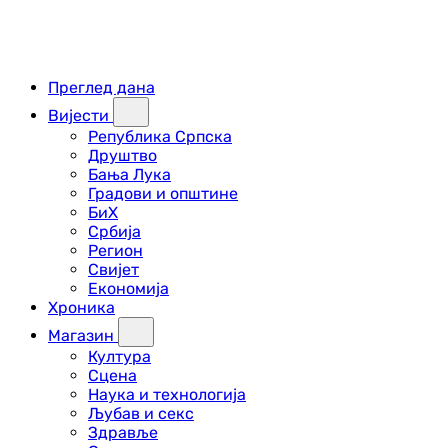
Преглед дана
Вијести
Република Српска
Друштво
Бања Лука
Градови и општине
БиХ
Србија
Регион
Свијет
Економија
Хроника
Магазин
Култура
Сцена
Наука и технологија
Љубав и секс
Здравље