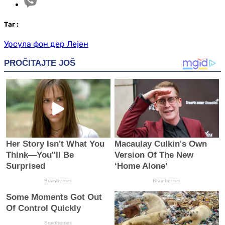
Таг
:
Урсула фон дер Лејен