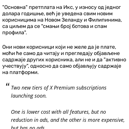
"Основна" претплата на Икс, у износу од једног
долара годишње, већ је уведена свим новим
корисницима на Новом Зеланду и Филипинима,
са циљем да се "смањи број ботова и спам
профила".
Они нови корисници који не желе да је плате,
моћи ће само да читају и прегледају објављене
садржаје других корисника, али не и да "активно
учествују", односно да само објављују садржаје
на платформи.
Two new tiers of X Premium subscriptions
launching soon.
One is lower cost with all features, but no
reduction in ads, and the other is more expensive,
but has no ads.