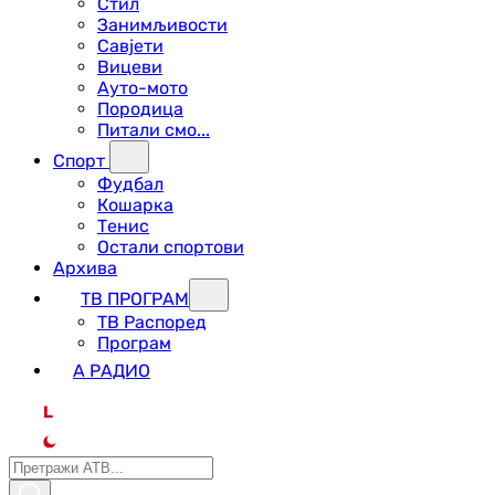
Стил
Занимљивости
Савјети
Вицеви
Ауто-мото
Породица
Питали смо...
Спорт
Фудбал
Кошарка
Тенис
Остали спортови
Архива
ТВ ПРОГРАМ
ТВ Распоред
Програм
А РАДИО
L