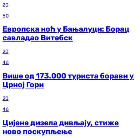
20
50
Европска ноћ у Бањалуци: Борац
савладао Витебск
20
46
Више од 173.000 туриста борави у
Црној Гори
20
46
Цијене дизела дивљају, стиже
ново поскупљење