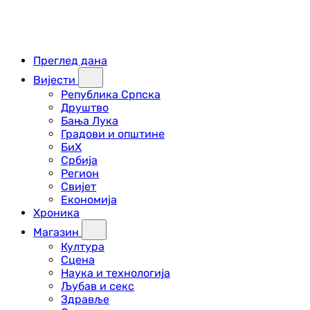
Преглед дана
Вијести
Република Српска
Друштво
Бања Лука
Градови и општине
БиХ
Србија
Регион
Свијет
Економија
Хроника
Магазин
Култура
Сцена
Наука и технологија
Љубав и секс
Здравље