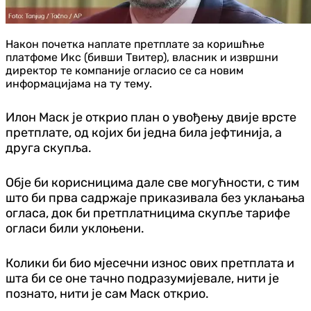
Након почетка наплате претплате за коришћње
платфоме Икс (бивши Твитер), власник и извршни
директор те компаније огласио се са новим
информацијама на ту тему.
Илон Маск је открио план о увођењу двије врсте
претплате, од којих би једна била јефтинија, а
друга скупља.
Обје би корисницима дале све могућности, с тим
што би прва садржаје приказивала без уклањања
огласа, док би претплатницима скупље тарифе
огласи били уклоњени.
Колики би био мјесечни износ ових претплата и
шта би се оне тачно подразумијевале, нити је
познато, нити је сам Маск открио.