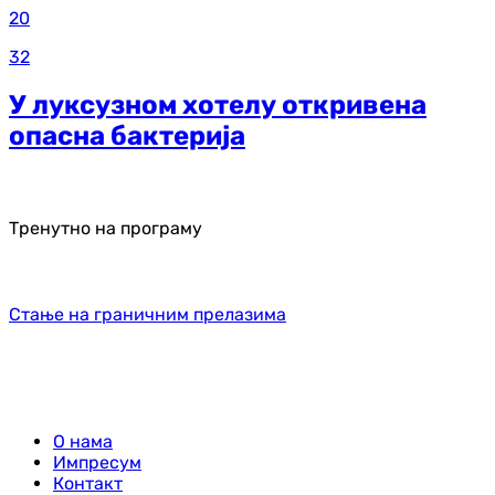
20
32
У луксузном хотелу откривена
опасна бактерија
Тренутно на програму
Стање на граничним прелазима
О нама
Импресум
Контакт