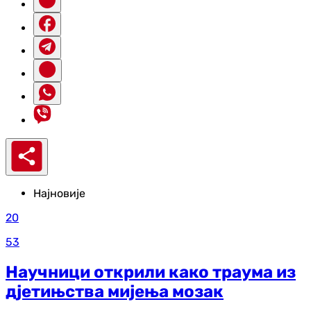
Најновије
20
53
Научници открили како траума из
д‌јетињства мијења мозак