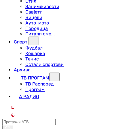
Стил
Занимљивости
Савјети
Вицеви
Ауто-мото
Породица
Питали смо...
Спорт
Фудбал
Кошарка
Тенис
Остали спортови
Архива
ТВ ПРОГРАМ
ТВ Распоред
Програм
А РАДИО
L