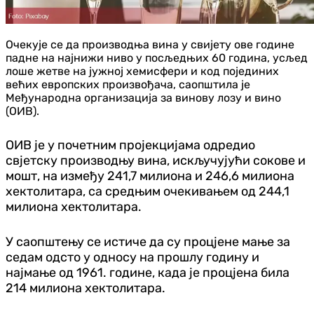
Очекује се да производња вина у свијету ове године
падне на најнижи ниво у посљедњих 60 година, усљед
лоше жетве на јужној хемисфери и код појединих
већих европских произвођача, саопштила је
Међународна организација за винову лозу и вино
(ОИВ).
ОИВ је у почетним пројекцијама одредио
свјетску производњу вина, искључујући сокове и
мошт, на између 241,7 милиона и 246,6 милиона
хектолитара, са средњим очекивањем од 244,1
милиона хектолитара.
У саопштењу се истиче да су процјене мање за
седам одсто у односу на прошлу годину и
најмање од 1961. године, када је процјена била
214 милиона хектолитара.