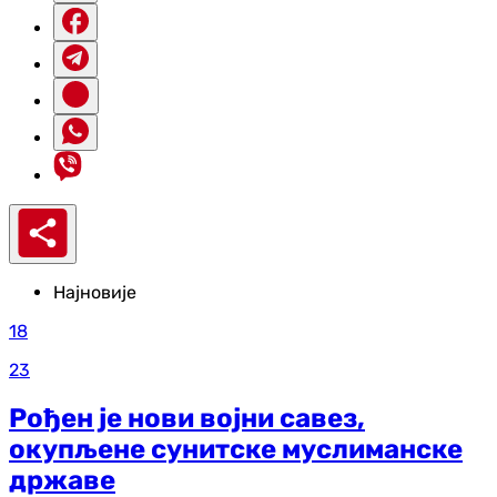
Најновије
18
23
Рођен је нови војни савез,
окупљене сунитске муслиманске
државе