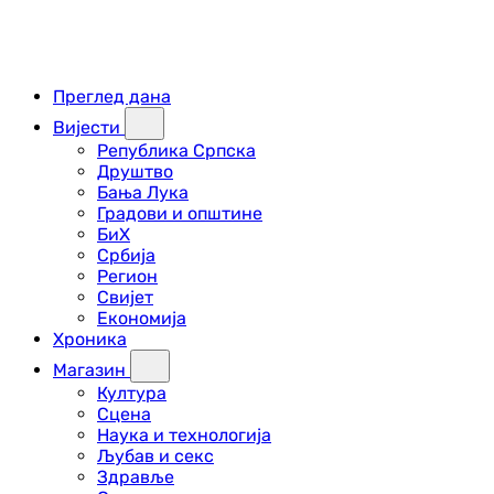
Преглед дана
Вијести
Република Српска
Друштво
Бања Лука
Градови и општине
БиХ
Србија
Регион
Свијет
Економија
Хроника
Магазин
Култура
Сцена
Наука и технологија
Љубав и секс
Здравље