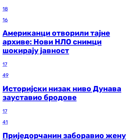
18
16
Американци отворили тајне
архиве: Нови НЛО снимци
шокирају јавност
17
49
Историјски низак ниво Дунава
зауставио бродове
17
41
Приједорчанин заборавио жену