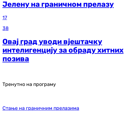
Јелену на граничном прелазу
17
38
Овај град уводи вјештачку
интелигенцију за обраду хитних
позива
Тренутно на програму
Стање на граничним прелазима