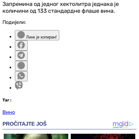
Запремина од једног хектолитра једнака је
количини од 133 стандардне флаше вина.
Подијели:
Линк је копиран!
Таг
:
Вино