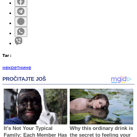
Таг
:
некретнине