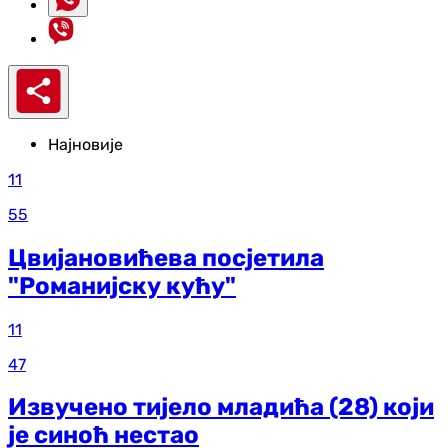
Најновије
11
55
Цвијановићева посјетила
"Романијску кућу"
11
47
Извучено тијело младића (28) који
је синоћ нестао