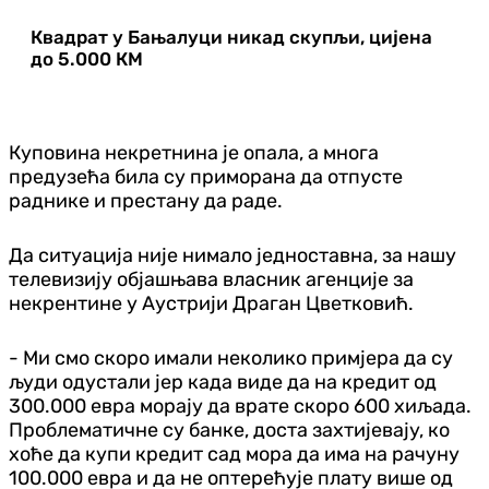
Квадрат у Бањалуци никад скупљи, цијена
до 5.000 КМ
Куповина некретнина је опала, а многа
предузећа била су приморана да отпусте
раднике и престану да раде.
Да ситуација није нимало једноставна, за нашу
телевизију објашњава власник агенције за
некрентине у Аустрији Драган Цветковић.
- Ми смо скоро имали неколико примјера да су
људи одустали јер када виде да на кредит од
300.000 евра морају да врате скоро 600 хиљада.
Проблематичне су банке, доста захтијевају, ко
хоће да купи кредит сад мора да има на рачуну
100.000 евра и да не оптерећује плату више од