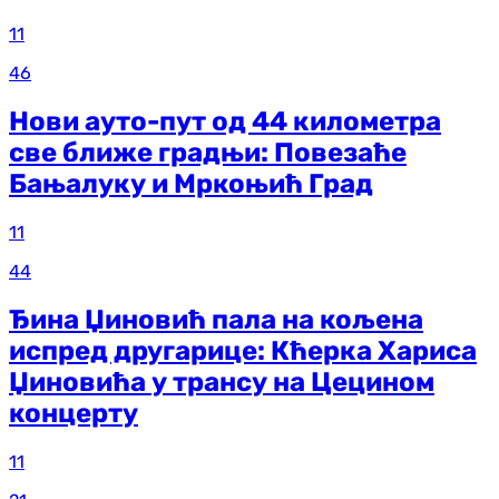
11
46
Нови ауто-пут од 44 километра
све ближе градњи: Повезаће
Бањалуку и Мркоњић Град
11
44
Ђина Џиновић пала на кољена
испред другарице: Кћерка Хариса
Џиновића у трансу на Цецином
концерту
11