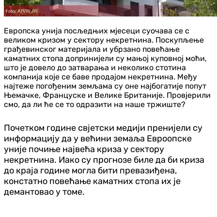
Европска унија посљедњих мјесеци суочава се с
великом кризом у сектору некретнина. Поскупљење
грађевинског материјала и убрзано повећање
каматних стопа допринијели су мањој куповној моћи,
што је довело до затварања и неколико стотина
компанија које се баве продајом некретнина. Међу
најтеже погођеним земљама су оне најбогатије попут
Њемачке, Француске и Велике Британије. Провјерили
смо, да ли ће се то одразити на наше тржиште?
Почетком године свјетски медији пренијели су
информацију да у већини земаља Евроопске
уније почиње највећа криза у сектору
некретнина. Иако су прогнозе биле да би криза
до краја године могла бити превазиђена,
констатно повећање каматних стопа их је
демантовао у томе.