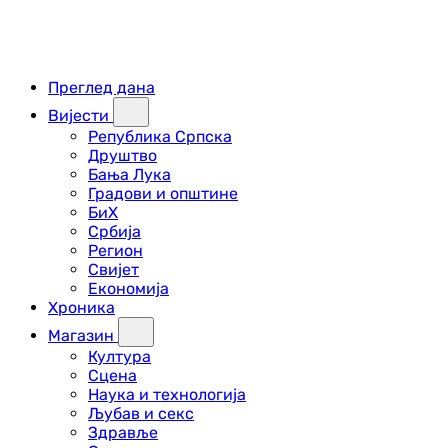
Преглед дана
Вијести
Република Српска
Друштво
Бања Лука
Градови и општине
БиХ
Србија
Регион
Свијет
Економија
Хроника
Магазин
Култура
Сцена
Наука и технологија
Љубав и секс
Здравље