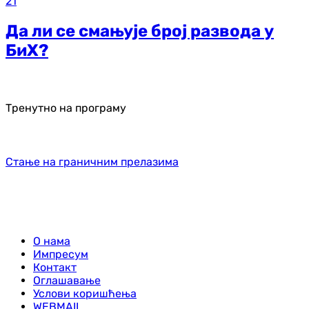
21
Да ли се смањује број развода у
БиХ?
Тренутно на програму
Стање на граничним прелазима
О нама
Импресум
Контакт
Оглашавање
Услови коришћења
WEBMAIL