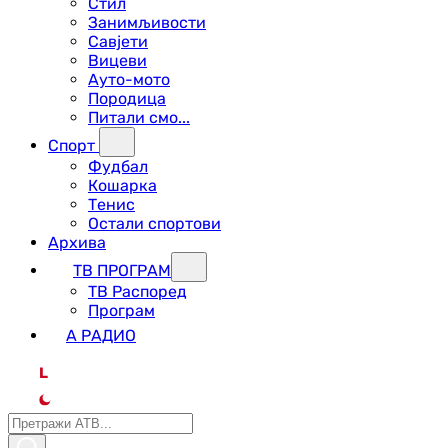
Стил
Занимљивости
Савјети
Вицеви
Ауто-мото
Породица
Питали смо...
Спорт
Фудбал
Кошарка
Тенис
Остали спортови
Архива
ТВ ПРОГРАМ
ТВ Распоред
Програм
А РАДИО
L