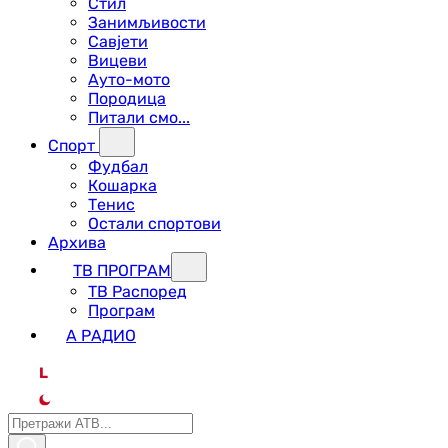
Стил
Занимљивости
Савјети
Вицеви
Ауто-мото
Породица
Питали смо...
Спорт
Фудбал
Кошарка
Тенис
Остали спортови
Архива
ТВ ПРОГРАМ
ТВ Распоред
Програм
А РАДИО
L