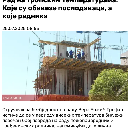
Које су обавезе послодаваца, а
које радника
25.07.2025
08:55
Стручњак за безбједност на раду Вера Божић Трефалт
истиче да се у периоду високих температура биљежи
повећан број повреда на раду пољопривредних и
грађевинских радника, напомињући да је лична