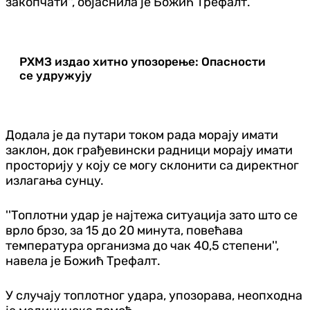
закопчати'', објаснила је Божић Трефалт.
РХМЗ издао хитно упозорење: Опасности
се удружују
Додала је да путари током рада морају имати
заклон, док грађевински радници морају имати
просторију у коју се могу склонити са директног
излагања сунцу.
''Топлотни удар је најтежа ситуација зато што се
врло брзо, за 15 до 20 минута, повећава
температура организма до чак 40,5 степени'',
навела је Божић Трефалт.
У случају топлотног удара, упозорава, неопходна