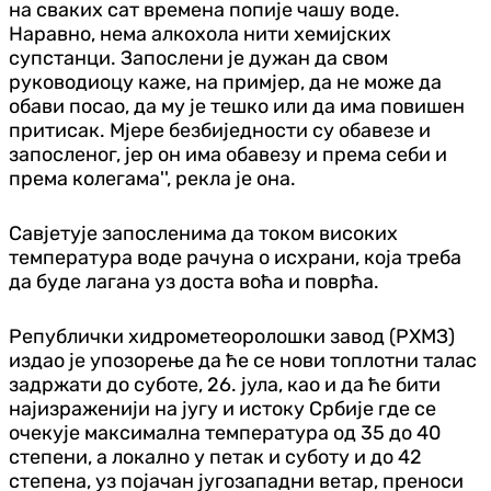
на сваких сат времена попије чашу воде.
Наравно, нема алкохола нити хемијских
супстанци. Запослени је дужан да свом
руководиоцу каже, на примјер, да не може да
обави посао, да му је тешко или да има повишен
притисак. Мјере безбиједности су обавезе и
запосленог, јер он има обавезу и према себи и
према колегама'', рекла је она.
Савјетује запосленима да током високих
температура воде рачуна о исхрани, која треба
да буде лагана уз доста воћа и поврћа.
Републички хидрометеоролошки завод (РХМЗ)
издао је упозорење да ће се нови топлотни талас
задржати до суботе, 26. јула, као и да ће бити
најизраженији на југу и истоку Србије где се
очекује максимална температура од 35 до 40
степени, а локално у петак и суботу и до 42
степена, уз појачан југозападни ветар, преноси