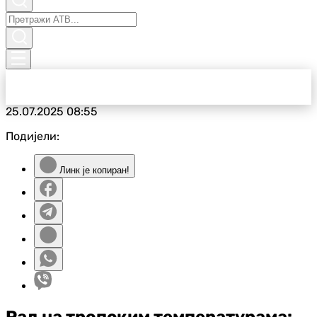
25.07.2025
08:55
Подијели:
Линк је копиран!
Рад на тропским температурама: