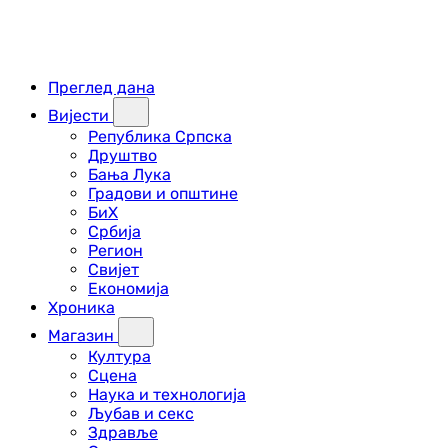
Преглед дана
Вијести
Република Српска
Друштво
Бања Лука
Градови и општине
БиХ
Србија
Регион
Свијет
Економија
Хроника
Магазин
Култура
Сцена
Наука и технологија
Љубав и секс
Здравље