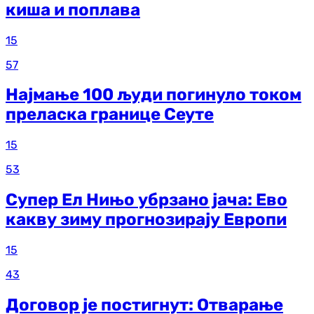
киша и поплава
15
57
Најмање 100 људи погинуло током
преласка границе Сеуте
15
53
Супер Ел Нињо убрзано јача: Ево
какву зиму прогнозирају Европи
15
43
Договор је постигнут: Отварање