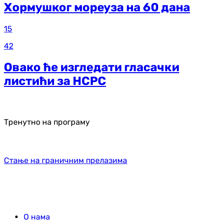
Хормушког мореуза на 60 дана
15
42
Овако ће изгледати гласачки
листићи за НСРС
Тренутно на програму
Стање на граничним прелазима
О нама