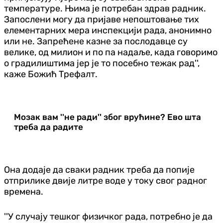
температуре. Њима је потребан здрав радник.
Запослени могу да пријаве непоштовање тих
елементарних мера инспекцији рада, анонимно
или не. Запрећене казне за послодавце су
велике, од милион и по па надаље, када говоримо
о градилиштима јер је то посебно тежак рад'',
каже Божић Трефалт.
Мозак вам ''не ради'' због врућине? Ево шта
треба да радите
Она додаје да сваки радник треба да попије
отприлике двије литре воде у току свог радног
времена.
''У случају тешког физичког рада, потребно је да