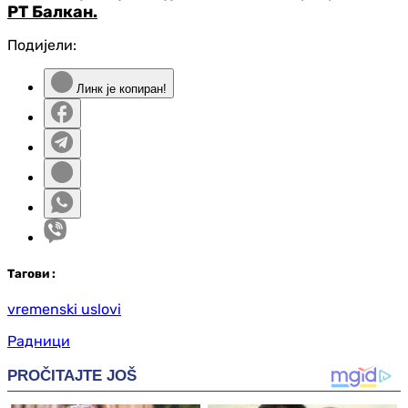
РТ Балкан.
Подијели:
Линк је копиран!
Таг
ови
:
vremenski uslovi
Радници