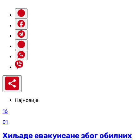
Најновије
16
01
Хиљаде евакуисане због обилних