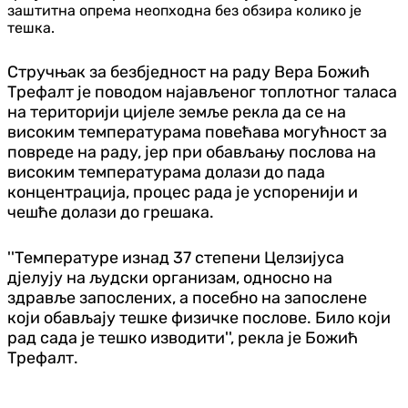
заштитна опрема неопходна без обзира колико је
тешка.
Стручњак за безбједност на раду Вера Божић
Трефалт је поводом најављеног топлотног таласа
на територији цијеле земље рекла да се на
високим температурама повећава могућност за
повреде на раду, јер при обављању послова на
високим температурама долази до пада
концентрација, процес рада је успоренији и
чешће долази до грешака.
''Температуре изнад 37 степени Целзијуса
дјелују на људски организам, односно на
здравље запослених, а посебно на запослене
који обављају тешке физичке послове. Било који
рад сада је тешко изводити'', рекла је Божић
Трефалт.