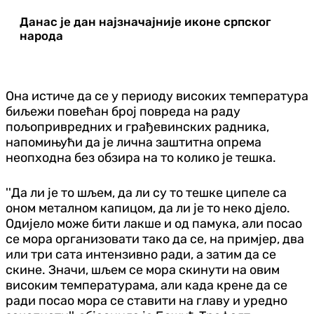
Данас је дан најзначајније иконе српског
народа
Она истиче да се у периоду високих температура
биљежи повећан број повреда на раду
пољопривредних и грађевинских радника,
напомињући да је лична заштитна опрема
неопходна без обзира на то колико је тешка.
''Да ли је то шљем, да ли су то тешке ципеле са
оном металном капицом, да ли је то неко дјело.
Одијело може бити лакше и од памука, али посао
се мора организовати тако да се, на примјер, два
или три сата интензивно ради, а затим да се
скине. Значи, шљем се мора скинути на овим
високим температурама, али када крене да се
ради посао мора се ставити на главу и уредно