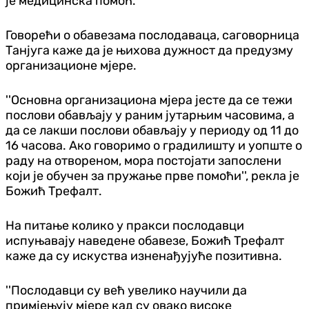
је медицинска помоћ.
Говорећи о обавезама послодаваца, саговорница
Танјуга каже да је њихова дужност да предузму
организационе мјере.
''Основна организациона мјера јесте да се тежи
послови обављају у раним јутарњим часовима, а
да се лакши послови обављају у периоду од 11 до
16 часова. Ако говоримо о градилишту и уопште о
раду на отвореном, мора постојати запослени
који је обучен за пружање прве помоћи'', рекла је
Божић Трефалт.
На питање колико у пракси послодавци
испуњавају наведене обавезе, Божић Трефалт
каже да су искуства изненађујуће позитивна.
''Послодавци су већ увелико научили да
примјењују мјере кад су овако високе