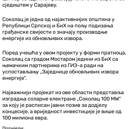
сједиштем у Сарајеву.
Соколац је једна од најактивнијих општина у
Републици Српској и БиХ на пољу подизања
грађанске свијести о значају производње
енергије из обновљивих извора.
Поред учешћа у овом пројекту у форми пратиоца,
Соколац са градом Мостаром једини из БиХ са
њемачким партнерима из ГИЗ-а ради на
успостављању „Заједнице обновљивих извора
енергије“.
Најважнији пројекат из ове области представља
изградња соларне електране „Соколац 100 МW“
за коју је расписан јавни позив за додјелу
концесије, а вриједност инвестиције је више од
100 милиона евра.
Подијели: