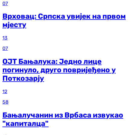
07
Врховац: Српска увијек на првом
мјесту
13
07
ОЈТ Бањалука: Једно лице
погинуло, друго повријеђено у
Поткозарју
12
58
Бањалучанин из Врбаса извукао
"капиталца"