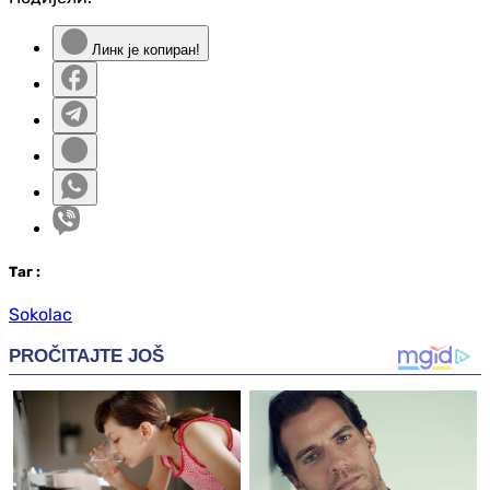
Линк је копиран!
Таг
:
Sokolac