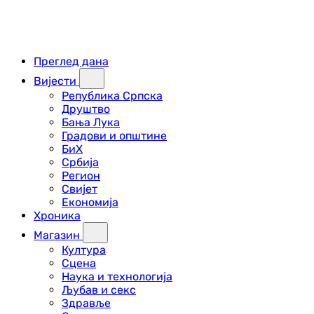
Преглед дана
Вијести
Република Српска
Друштво
Бања Лука
Градови и општине
БиХ
Србија
Регион
Свијет
Економија
Хроника
Магазин
Култура
Сцена
Наука и технологија
Љубав и секс
Здравље