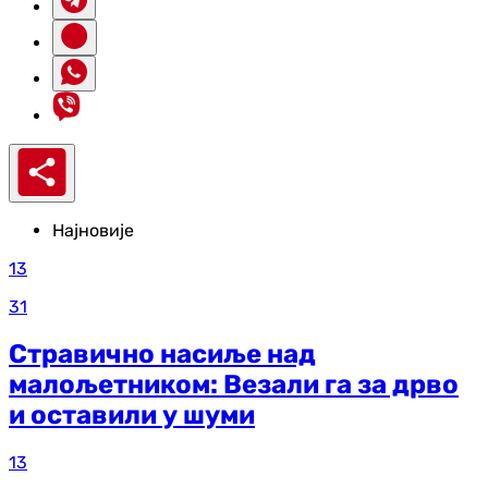
Најновије
13
31
Стравично насиље над
малољетником: Везали га за дрво
и оставили у шуми
13