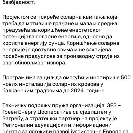
безбједност.
Пројектом се покреће соларна кампања која
треба да мотивише грађане и мала и средња
предузећа за коришћење енергетског
потенцијала соларне енергије, односно да
користе енергију сунца. Kоришћење соларне
енергије је доступно свима и не захтијева
посебне предуслове за производњу струје из
овог обновљивог извора.
Програм има за циљ да омогући и инспирише 500
нових инсталација соларних кровова у
балканским градовима до 2024. године.
Техничку подршку пружа организација ЗЕЗ –
Греен Енергy Цооперативе са сједиштем у
Загребу, а стратешки партнер на пројекту је
Регионални едукацијски и информациони
центар за одрживи развој југоисточне Европе са