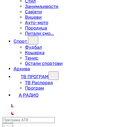
Стил
Занимљивости
Савјети
Вицеви
Ауто-мото
Породица
Питали смо...
Спорт
Фудбал
Кошарка
Тенис
Остали спортови
Архива
ТВ ПРОГРАМ
ТВ Распоред
Програм
А РАДИО
L