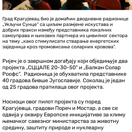
Град Kрагујевац био је домаћин дводневне радионице
„Укључи Сунце“ са циљем размјене искустава и
добрих пракси између представника локалних
самоуправа и њихових партнера из цивилног сектора
на тему „како стимулисати стварање енергетских
заједница кроз промовисање соларних кровова”.
Ријеч је о завршном догађају који обједињује два
пројекта „СЦЦАЛЕ 20-30-50“ и „Балкан Солар
Роофс“. Радионица је обухватила представнике
40 градова бивше Југославије. Соколац је један
од 25 градова пратилаца овог пројекта.
Носиоци овог пилот пројекта су поред
Kрагујевца, градови Пореч и Мостар, а све се
одвија у оквиру Европске иницијативе за климу
њемачког савезног министарства за животну
средину, заштиту природе и нуклеарну