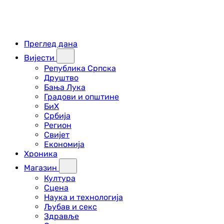
Преглед дана
Вијести
Република Српска
Друштво
Бања Лука
Градови и општине
БиХ
Србија
Регион
Свијет
Економија
Хроника
Магазин
Култура
Сцена
Наука и технологија
Љубав и секс
Здравље