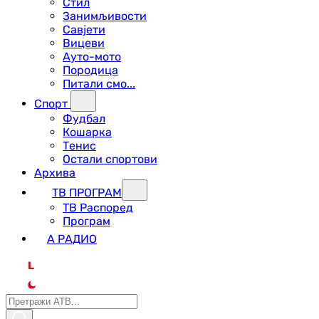
Стил
Занимљивости
Савјети
Вицеви
Ауто-мото
Породица
Питали смо...
Спорт
Фудбал
Кошарка
Тенис
Остали спортови
Архива
ТВ ПРОГРАМ
ТВ Распоред
Програм
А РАДИО
L