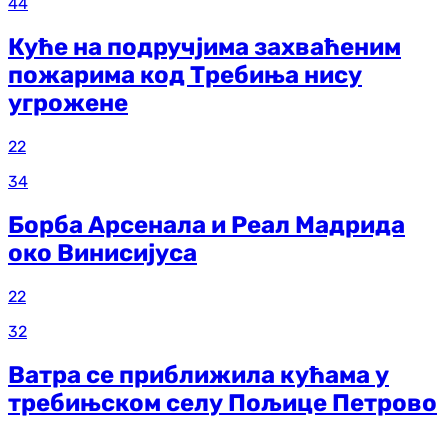
44
Куће на подручјима захваћеним
пожарима код Требиња нису
угрожене
22
34
Борба Арсенала и Реал Мадрида
око Винисијуса
22
32
Ватра се приближила кућама у
требињском селу Пољице Петрово