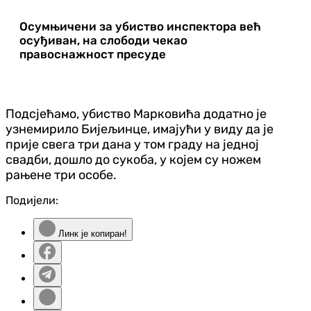
Осумњичени за убиство инспектора већ
осуђиван, на слободи чекао
правоснажност пресуде
Подсјећамо, убиство Марковића додатно је
узнемирило Бијељинце, имајући у виду да је
прије свега три дана у том граду на једној
свадби, дошло до сукоба, у којем су ножем
рањене три особе.
Подијели:
Линк је копиран!