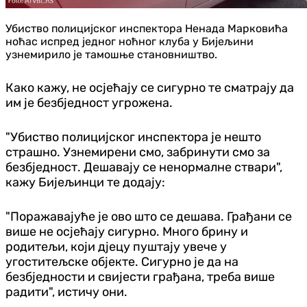
Убиство полицијског инспектора Ненада Марковића
ноћас испред једног ноћног клуба у Бијељини
узнемирило је тамошње становништво.
Како кажу, не осјећају се сигурно те сматрају да
им је безбједност угрожена.
"Убиство полицијског инспектора је нешто
страшно. Узнемирени смо, забринути смо за
безбједност. Дешавају се ненормалне ствари",
кажу Бијељинци те додају:
"Поражавајуће је ово што се дешава. Грађани се
више не осјећају сигурно. Много брину и
родитељи, који дјецу пуштају увече у
угоститељске објекте. Сигурно је да на
безбједности и свијести грађана, треба више
радити", истичу они.