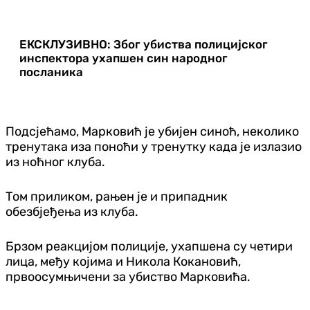
ЕКСКЛУЗИВНО: Због убиства полицијског
инспектора ухапшен син народног
посланика
Подсјећамо, Марковић је убијен синоћ, неколико
тренутака иза поноћи у тренутку када је излазио
из ноћног клуба.
Том приликом, рањен је и припадник
обезбјеђења из клуба.
Брзом реакцијом полиције, ухапшена су четири
лица, међу којима и Никола Кокановић,
првоосумњичени за убиство Марковића.