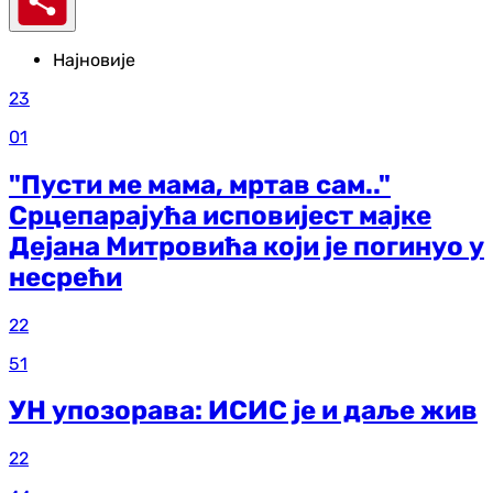
Најновије
23
01
"Пусти ме мама, мртав сам.."
Срцепарајућа исповијест мајке
Дејана Митровића који је погинуо у
несрећи
22
51
УН упозорава: ИСИС је и даље жив
22