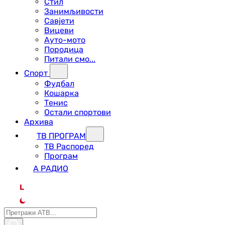
Стил
Занимљивости
Савјети
Вицеви
Ауто-мото
Породица
Питали смо...
Спорт
Фудбал
Кошарка
Тенис
Остали спортови
Архива
ТВ ПРОГРАМ
ТВ Распоред
Програм
А РАДИО
L