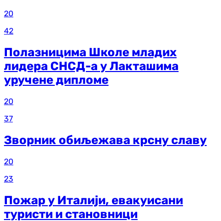
20
42
Полазницима Школе младих
лидера СНСД-а у Лакташима
уручене дипломе
20
37
Зворник обиљежава крсну славу
20
23
Пожар у Италији, евакуисани
туристи и становници