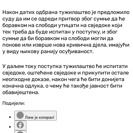
Након датих одбрана тужилаштво је предложило
суду да им се одреди притвор због сумње да ће
боравком на слободи утицати на свједоке који
тек треба да буде испитан у поступку, и због
сумње да би боравком на слободи могли да
понове или изврше нова кривична дјела, имајући
у виду њихову ранију осуђиваност.
У даљем току поступка тужилаштво ће испитати
свједоке, оштећене свједоке и прикупити остале
неопходне доказе, након чега ће бити донијета
коначна одлука, о чему ће такође јавност бити
обавијештена.
Подијели:
Линк је копиран!