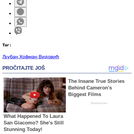
Таг
:
Љубан Хофман Видовић