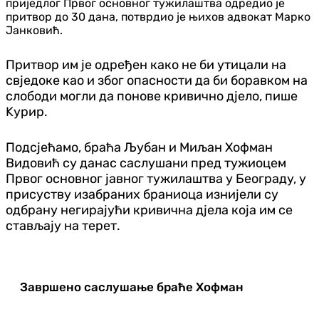
приједлог Првог основног тужилаштва одредио је
притвор до 30 дана, потврдио је њихов адвокат Марко
Јанковић.
Притвор им је одређен како не би утицали на
свједоке као и због опасности да би боравком на
слободи могли да понове кривично дјело, пише
Kурир.
Подсјећамо, браћа Љубан и Миљан Хофман
Видовић су данас саслушани пред тужиоцем
Првог основног јавног тужилаштва у Београду, у
присуству изабраних браниоца изнијели су
одбрану негирајући кривична дјела која им се
стављају на терет.
Завршено саслушање браће Хофман