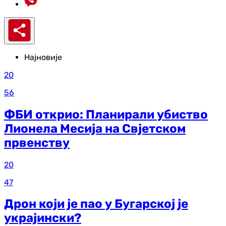
Најновије
20
56
ФБИ открио: Планирали убиство
Лионела Месија на Свјетском
првенству
20
47
Дрон који је пао у Бугарској је
украјински?