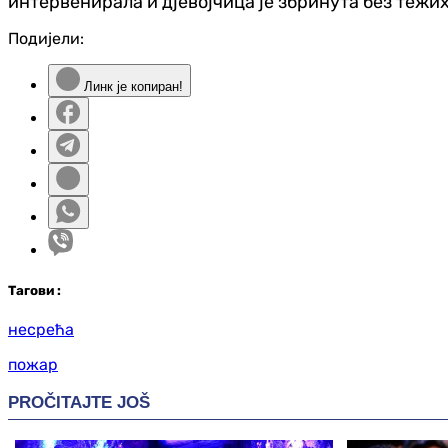
интервенирала и дјевојчица је збринута без тежи
Подијели:
Линк је копиран!
Таг
ови
:
несрећа
пожар