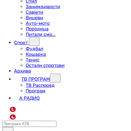
Стил
Занимљивости
Савјети
Вицеви
Ауто-мото
Породица
Питали смо...
Спорт
Фудбал
Кошарка
Тенис
Остали спортови
Архива
ТВ ПРОГРАМ
ТВ Распоред
Програм
А РАДИО
L