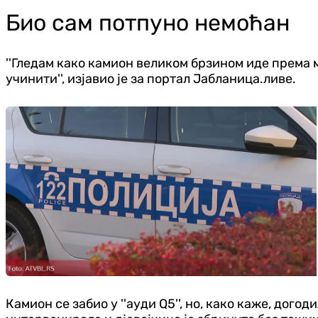
Био сам потпуно немоћан
''Гледам како камион великом брзином иде према мо
учинити'', изјавио је за портал Јабланица.ливе.
Камион се забио у ''ауди Q5'', но, како каже, дог