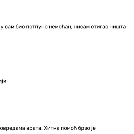
утку сам био потпуно немоћан, нисам стигао ништа
ији
 повредама врата. Хитна помоћ брзо је