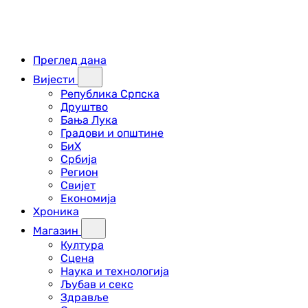
Преглед дана
Вијести
Република Српска
Друштво
Бања Лука
Градови и општине
БиХ
Србија
Регион
Свијет
Економија
Хроника
Магазин
Култура
Сцена
Наука и технологија
Љубав и секс
Здравље