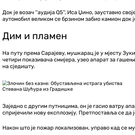
Док је возач ''аудија Q5'', Иса Џино, зауставио с
аутомобил великом се брзином забио камион док ј
Дим и пламен
На путу према Сарајеву, мушкарац је у мјесту Зукић
четири показивача смијера, узео апарат за гашењ
на сједишту.
Заједно с другим путницима, он је гасио ватру а
спријечили нову експлозију. Претпоставља се да ј
Након што је пожар локализован, управо кад се м