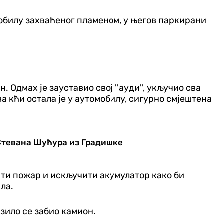
томобилу захваћеног пламеном, у његов паркирани
 Одмах је зауставио свој ''ауди'', укључио сва
 кћи остала је у аутомобилу, сигурно смјештена
 Стевана Шућура из Градишке
сити пожар и искључити акумулатор како би
ла.
зило се забио камион.