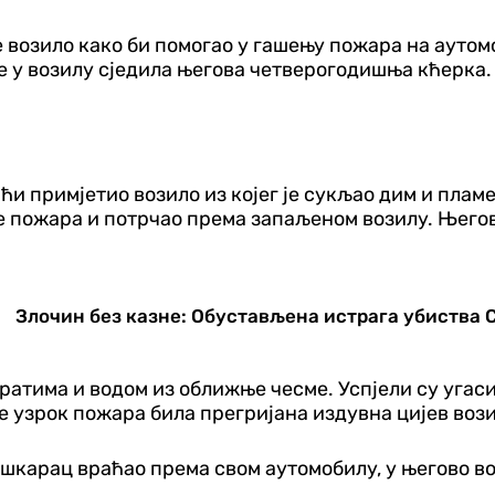
воје возило како би помогао у гашењу пожара на ау
е у возилу сједила његова четверогодишња кћерка.
и примјетио возило из којег је сукљао дим и пламен.
е пожара и потрчао према запаљеном возилу. Његова
Злочин без казне: Обустављена истрага убиства
паратима и водом из оближње чесме. Успјели су уга
е узрок пожара била прегријана издувна цијев вози
ушкарац враћао према свом аутомобилу, у његово во