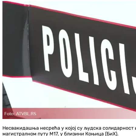
Несвакидашња несрећа у којој су људска солидарност и
магистралном путу М17, у близини Коњица (БиХ).