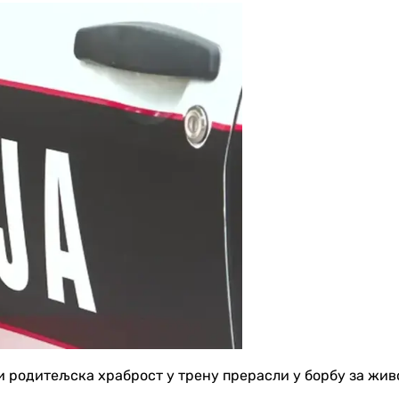
 родитељска храброст у трену прерасли у борбу за живот