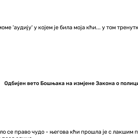
ме 'аудију' у којем је била моја кћи... у том трен
Одбијен вето Бошњака на измјене Закона о полиц
одило се право чудо - његова кћи прошла је с лакшим