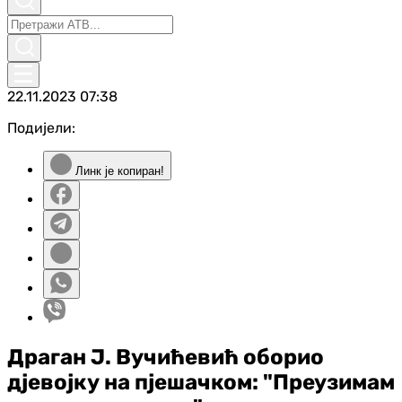
22.11.2023
07:38
Подијели:
Линк је копиран!
Драган Ј. Вучићевић оборио
дјевојку на пјешачком: "Преузимам