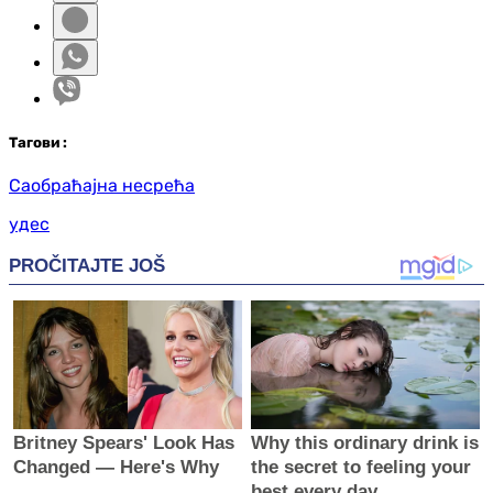
Таг
ови
:
Саобраћајна несрећа
удес