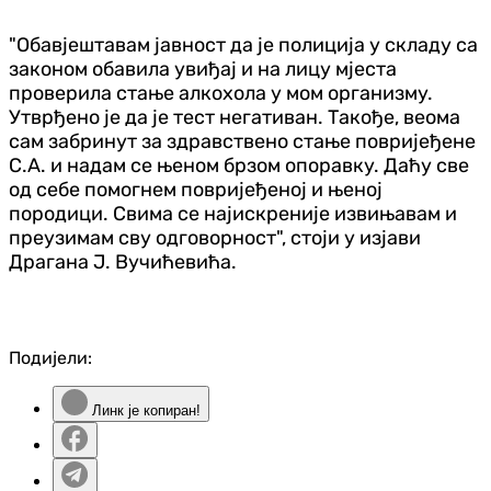
"Обавјештавам јавност да је полиција у складу са
законом обавила увиђај и на лицу мјеста
проверила стање алкохола у мом организму.
Утврђено је да је тест негативан. Такође, веома
сам забринут за здравствено стање повријеђене
С.А. и надам се њеном брзом опоравку. Даћу све
од себе помогнем повријеђеној и њеној
породици. Свима се најискреније извињавам и
преузимам сву одговорност", стоји у изјави
Драгана Ј. Вучићевића.
Подијели:
Линк је копиран!