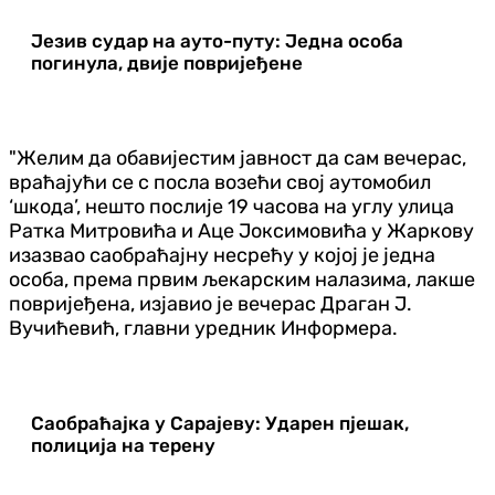
Језив судар на ауто-путу: Једна особа
погинула, двије повријеђене
"Желим да обавијестим јавност да сам вечерас,
враћајући се с посла возећи свој аутомобил
‘шкода’, нешто послије 19 часова на углу улица
Ратка Митровића и Аце Јоксимовића у Жаркову
изазвао саобраћајну несрећу у којој је једна
особа, према првим љекарским налазима, лакше
повријеђена, изјавио је вечерас Драган Ј.
Вучићевић, главни уредник Информера.
Саобраћајка у Сарајеву: Ударен пјешак,
полиција на терену