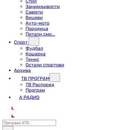
Стил
Занимљивости
Савјети
Вицеви
Ауто-мото
Породица
Питали смо...
Спорт
Фудбал
Кошарка
Тенис
Остали спортови
Архива
ТВ ПРОГРАМ
ТВ Распоред
Програм
А РАДИО
L