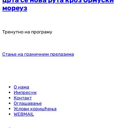
црта се нова рута кроз Ормуски
мореуз
Тренутно на програму
Стање на граничним прелазима
О нама
Импресум
Контакт
Оглашавање
Услови коришћења
WEBMAIL