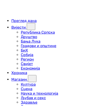
Преглед дана
Вијести
Република Српска
Друштво
Бања Лука
Градови и општине
БиХ
Србија
Регион
Свијет
Економија
Хроника
Магазин
Култура
Сцена
Наука и технологија
Љубав и секс
Здравље