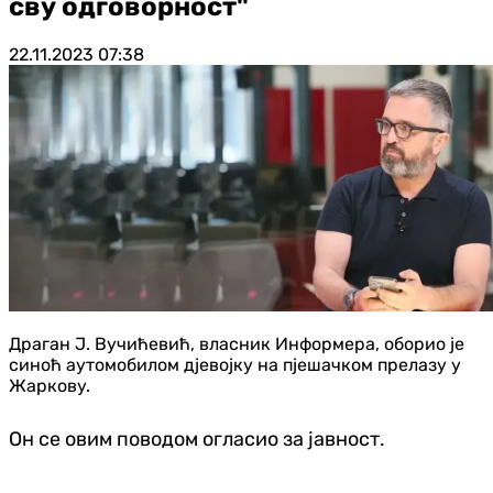
сву одговорност"
22.11.2023
07:38
Драган Ј. Вучићевић, власник Информера, оборио је
синоћ аутомобилом дјевојку на пјешачком прелазу у
Жаркову.
Он се овим поводом огласио за јавност.