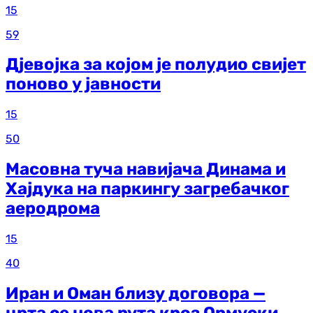
15
59
Дјевојка за којом је полудио свијет
поново у јавности
15
50
Масовна туча навијача Динама и
Хајдука на паркингу загребачког
аеродрома
15
40
Иран и Оман близу договора —