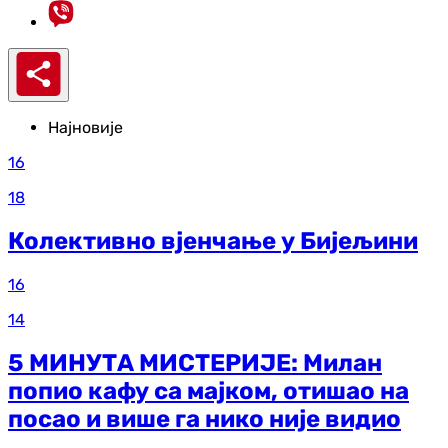
Најновије
16
18
Колективно вјенчање у Бијељини
16
14
5 МИНУТА МИСТЕРИЈЕ: Милан
попио кафу са мајком, отишао на
посао и више га нико није видио