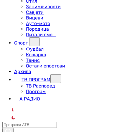
Стил
Занимљивости
Савјети
Вицеви
Ауто-мото
Породица
Питали смо...
Спорт
Фудбал
Кошарка
Тенис
Остали спортови
Архива
ТВ ПРОГРАМ
ТВ Распоред
Програм
А РАДИО
L