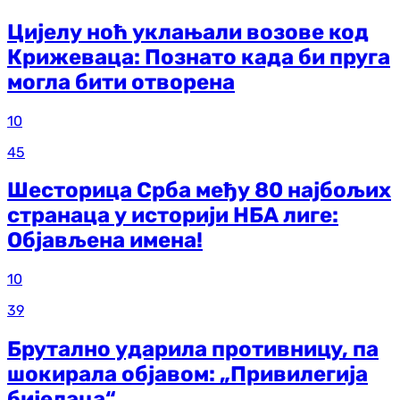
Цијелу ноћ уклањали возове код
Крижеваца: Познато када би пруга
могла бити отворена
10
45
Шесторица Срба међу 80 најбољих
странаца у историји НБА лиге:
Објављена имена!
10
39
Брутално ударила противницу, па
шокирала објавом: „Привилегија
бијелаца“