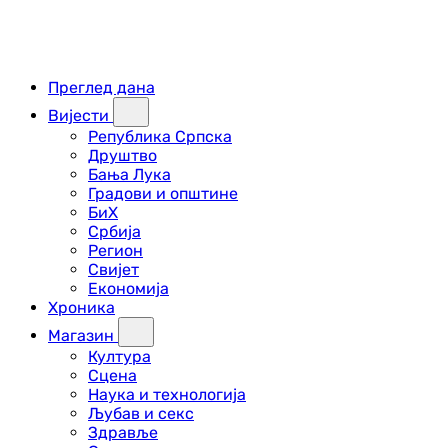
Преглед дана
Вијести
Република Српска
Друштво
Бања Лука
Градови и општине
БиХ
Србија
Регион
Свијет
Економија
Хроника
Магазин
Култура
Сцена
Наука и технологија
Љубав и секс
Здравље