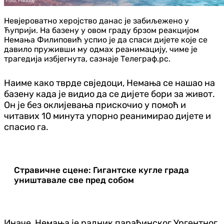
Невјероватно херојство данас је забиљежено у
Ћуприји. На базену у овом граду брзом реакцијом
Немања Филиповић успио је да спаси дијете које се
давило пруживши му одмах реанимацију, чиме је
трагедија избјегнута, сазнаје Телеграф.рс.
Наиме како тврде свједоци, Немања се нашао на
базену када је видио да се дијете бори за живот.
Он је без оклијевања прискочио у помоћ и
читавих 10 минута упорно реанимирао дијете и
спасио га.
Стравичне сцене: Гигантске кугле града
уништавале све пред собом
Иначе, Немања је радник параћинског Ургентног