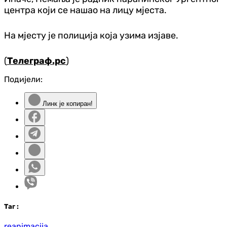
центра који се нашао на лицу мјеста.
На мјесту је полиција која узима изјаве.
(
Телеграф.рс
)
Подијели:
Линк је копиран!
Таг
:
reanimacija