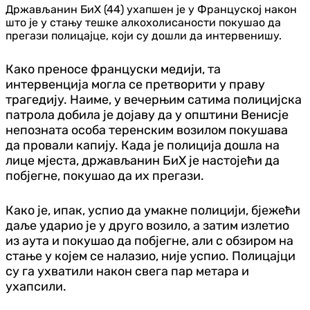
Држављанин БиХ (44) ухапшен је у Француској након
што је у стању тешке алкохолисаности покушао да
прегази полицајце, који су дошли да интервенишу.
Како преносе француски медији, та
интервенција могла се претворити у праву
трагедију. Наиме, у вечерњим сатима полицијска
патрола добила је дојаву да у општини Венисје
непозната особа теренским возилом покушава
да провали капију. Када је полиција дошла на
лице мјеста, држављанин БиХ је настојећи да
побјегне, покушао да их прегази.
Како је, ипак, успио да умакне полицији, бјежећи
даље ударио је у друго возило, а затим излетио
из аута и покушао да побјегне, али с обзиром на
стање у којем се налазио, није успио. Полицајци
су га ухватили након свега пар метара и
ухапсили.