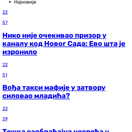
Најновије
22
57
Нико није очекивао призор у
каналу код Новог Сада: Ево шта је
изронило
22
51
Вођа такси мафије у затвору
силовао младића?
22
29
Тешка саобраћајна несрећа у