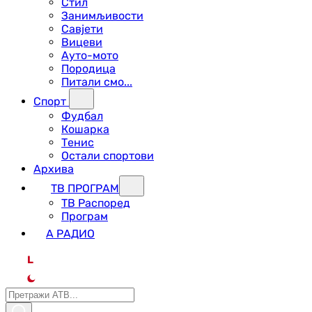
Стил
Занимљивости
Савјети
Вицеви
Ауто-мото
Породица
Питали смо...
Спорт
Фудбал
Кошарка
Тенис
Остали спортови
Архива
ТВ ПРОГРАМ
ТВ Распоред
Програм
А РАДИО
L