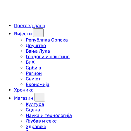
Преглед дана
Вијести
Република Српска
Друштво
Бања Лука
Градови и општине
БиХ
Србија
Регион
Свијет
Економија
Хроника
Магазин
Култура
Сцена
Наука и технологија
Љубав и секс
Здравље