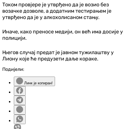
Током провјере је утврђено да је возио без
возачке дозволе, а додатним тестирањем је
утврђено да је у алкохолисаном стању.
Иначе, како преносе медији, он већ има досије у
полицији.
Његов случај предат је јавном тужилаштву у
Лиону које ће предузети даље кораке.
Подијели:
Линк је копиран!