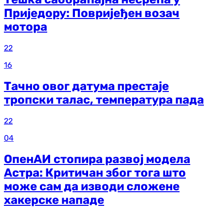
Приједору: Повријеђен возач
мотора
22
16
Тачно овог датума престаје
тропски талас, температура пада
22
04
ОпенАИ стопира развој модела
Астра: Критичан због тога што
може сам да изводи сложене
хакерске нападе