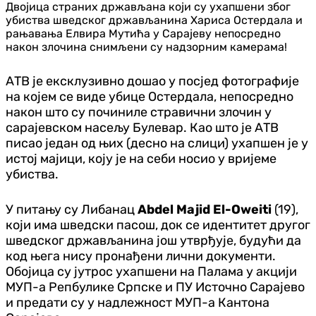
Двојица страних држављана који су ухапшени због
убиства шведског држављанина Хариса Остердала и
рањавања Елвира Мутића у Сарајеву непосредно
након злочина снимљени су надзорним камерама!
АТВ је ексклузивно дошао у посјед фотографије
на којем се виде убице Остердала, непосредно
након што су починиле стравични злочин у
сарајевском насељу Булевар. Као што је АТВ
писао један од њих (десно на слици) ухапшен је у
истој мајици, коју је на себи носио у вријеме
убиства.
У питању су Либанац
Abdel Majid El-Oweiti
(19),
који има шведски пасош, док се идентитет другог
шведског држављанина још утврђује, будући да
код њега нису пронађени лични документи.
Обојица су јутрос ухапшени на Палама у акцији
МУП-а Репбулике Српске и ПУ Источно Сарајево
и предати су у надлежност МУП-а Кантона