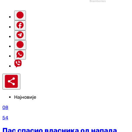
Најновије
08
54
Пас спасио власника од напада