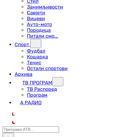
Стил
Занимљивости
Савјети
Вицеви
Ауто-мото
Породица
Питали смо...
Спорт
Фудбал
Кошарка
Тенис
Остали спортови
Архива
ТВ ПРОГРАМ
ТВ Распоред
Програм
А РАДИО
L