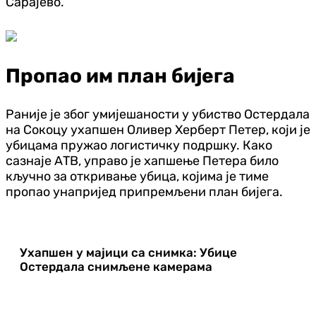
Сарајево.
Пропао им план бијега
Раније је због умијешаности у убиство Остердала
на Сокоцу ухапшен Оливер Херберт Петер, који је
убицама пружао логистичку подршку. Како
сазнаје АТВ, управо је хапшење Петера било
кључно за откривање убица, којима је тиме
пропао унапријед припремљени план бијега.
Ухапшен у мајици са снимка: Убице
Остердала снимљене камерама