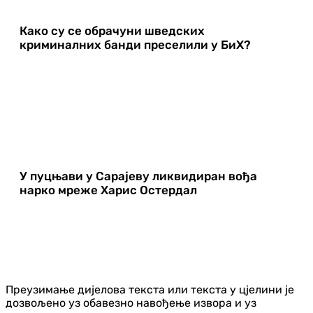
Како су се обрачуни шведских
криминалних банди преселили у БиХ?
У пуцњави у Сарајеву ликвидиран вођа
нарко мреже Харис Остердал
Преузимање дијелова текста или текста у цјелини је
дозвољено уз обавезно навођење извора и уз