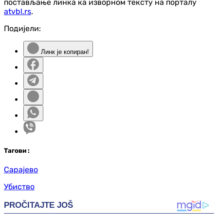
постављање линка ка изворном тексту на порталу
atvbl.rs
.
Подијели:
Линк је копиран!
Таг
ови
:
Сарајево
Убиство