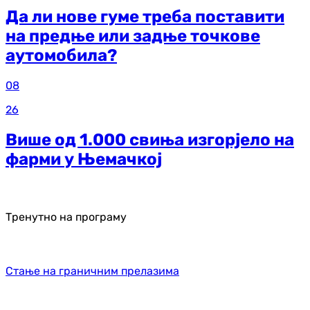
Да ли нове гуме треба поставити
на предње или задње точкове
аутомобила?
08
26
Више од 1.000 свиња изгорјело на
фарми у Њемачкој
Тренутно на програму
Стање на граничним прелазима