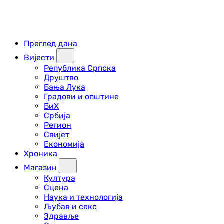
Преглед дана
Вијести
Република Српска
Друштво
Бања Лука
Градови и општине
БиХ
Србија
Регион
Свијет
Економија
Хроника
Магазин
Култура
Сцена
Наука и технологија
Љубав и секс
Здравље