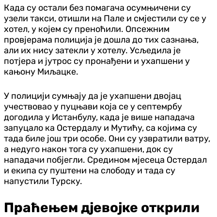
Када су остали без помагача осумњичени су
узели такси, отишли на Пале и смјестили су се у
хотел, у којем су преноћили. Опсежним
провјерама полиција је дошла до тих сазнања,
али их нису затекли у хотелу. Усљедила је
потјера и јутрос су пронађени и ухапшени у
кањону Миљацке.
У полицији сумњају да је ухапшени двојац
учествовао у пуцњави која се у септемрбу
догодила у Истанбулу, када је више нападача
запуцало ка Остердалу и Мутићу, са којима су
тада биле још три особе. Они су узвратили ватру,
а недуго након тога су ухапшени, док су
нападачи побјегли. Средином мјесеца Остердал
и екипа су пуштени на слободу и тада су
напустили Турску.
Праћењем дјевојке открили