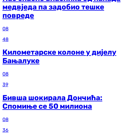
медвједа па задобио тешке
повреде
08
48
Километарске колоне у дијелу
Бањалуке
08
39
Бивша шокирала Дончића:
Спомиње се 50 милиона
08
36