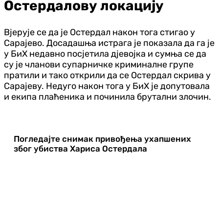
Остердалову локацију
Вјерује се да је Остердал након тога стигао у
Сарајево. Досадашња истрага је показала да га је
у БиХ недавно посјетила дјевојка и сумња се да
су је чланови супарничке криминалне групе
пратили и тако открили да се Остердал скрива у
Сарајеву. Недуго након тога у БиХ је допутовала
и екипа плаћеника и починила брутални злочин.
Погледајте снимак привођења ухапшених
због убиства Хариса Остердала