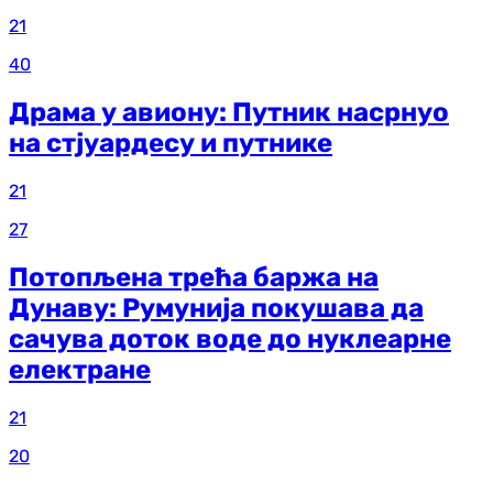
21
40
Драма у авиону: Путник насрнуо
на стјуардесу и путнике
21
27
Потопљена трећа баржа на
Дунаву: Румунија покушава да
сачува доток воде до нуклеарне
електране
21
20