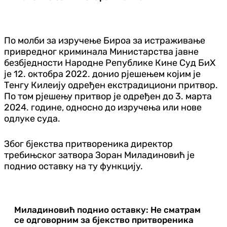
По молби за изручење Бироа за истраживање
привредног криминала Министарства јавне
безбједности Народне Републике Кине Суд БиХ
је 12. октобра 2022. донио рјешењем којим је
Тенгу Килеију одређен екстрадициони притвор.
По том рјешењу притвор је одређен до 3. марта
2024. године, односно до изручења или нове
одлуке суда.
Због бјекства притвореника директор
требињског затвора Зоран Миладиновић је
поднио оставку на ту функцију.
Миладиновић поднио оставку: Не сматрам
се одговорним за бјекство притвореника