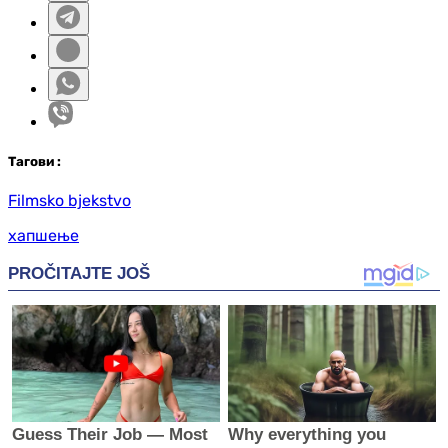
Таг
ови
:
Filmsko bjekstvo
хапшење