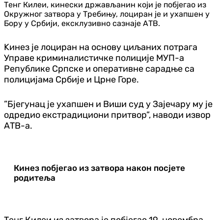
Тенг Килеи, кинески држављанин који је побјегао из
Окружног затвора у Требињу, лоциран је и ухапшен у
Бору у Србији, ексклузивно сазнаје АТВ.
Kинез је лоциран на основу циљаних потрага
Управе криминалистичке полиције МУП-а
Републике Српске и оперативне сарадње са
полицијама Србије и Црне Горе.
”Бјегунац је ухапшен и Виши суд у Зајечару му је
одредио екстрадициони притвор”, наводи извор
АТВ-а.
Кинез побјегао из затвора након посјете
родитеља
Тенг Килеи из затвора је побјегао 19. новембра