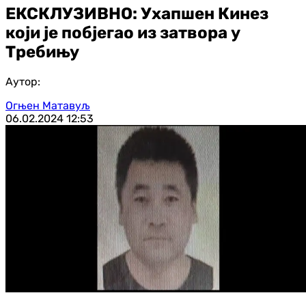
ЕКСКЛУЗИВНО: Ухапшен Кинез
који је побјегао из затвора у
Требињу
Аутор:
Огњен Матавуљ
06.02.2024
12:53