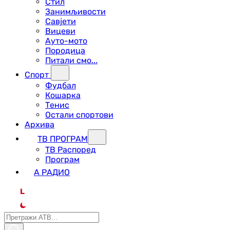
Стил
Занимљивости
Савјети
Вицеви
Ауто-мото
Породица
Питали смо...
Спорт
Фудбал
Кошарка
Тенис
Остали спортови
Архива
ТВ ПРОГРАМ
ТВ Распоред
Програм
А РАДИО
L