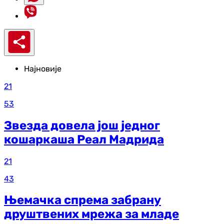
Најновије
21
53
Звезда довела још једног
кошаркаша Реал Мадрида
21
43
Њемачка спрема забрану
друштвених мрежа за младе