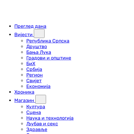
Преглед дана
Вијести
Република Српска
Друштво
Бања Лука
Градови и општине
БиХ
Србија
Регион
Свијет
Економија
Хроника
Магазин
Култура
Сцена
Наука и технологија
Љубав и секс
Здравље