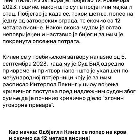
2023. године, након што су га посјетили мајка и
отац. Побјегао је када се, током шетње, попео на
једну од затворских зграда, те скочио са 12
метара висине. Након скока, чудом је остао
неповријеђен и наставио је бијег и за њим је
покренута опсежна потрага.
Килеи се у требињском затвору налазио од 5.
септембра 2023. када му је Суд БиХ одредио
привремени притвор након што је ухапшен по
међународној потјерници коју је за њим
расписао Интерпол Пекинг у циљу вођења
кривичног поступка пред надлежним судом због
сумње да је починио кривично дјело ”злочин
уговорне преваре”.
Као мачка: Одбјегли Кинез се попео на кров
и скочио са 12 метара висине!