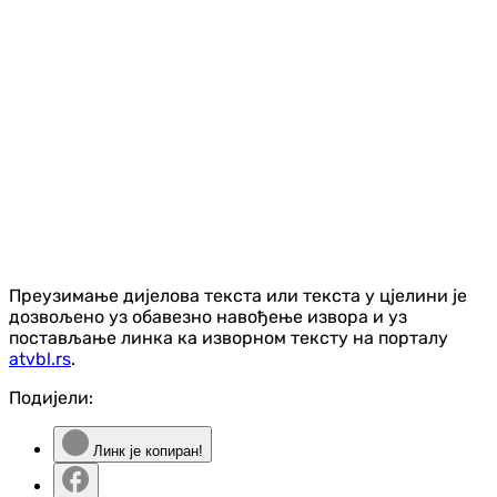
Преузимање дијелова текста или текста у цјелини је
дозвољено уз обавезно навођење извора и уз
постављање линка ка изворном тексту на порталу
atvbl.rs
.
Подијели:
Линк је копиран!