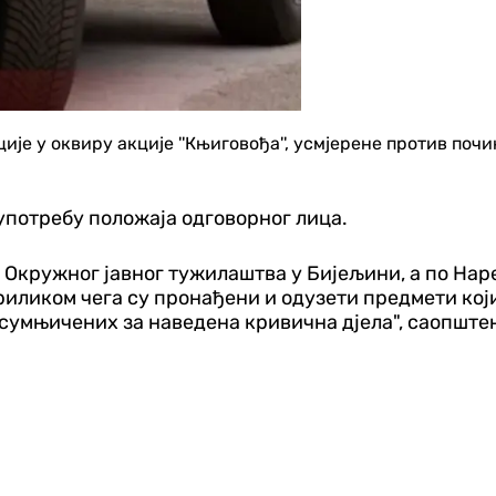
ије у оквиру акције ''Књиговођа'', усмјерене против по
употребу положаја одговорног лица.
ом Окружног јавног тужилаштва у Бијељини, а по Н
приликом чега су пронађени и одузети предмети ко
сумњичених за наведена кривична дјела", саопштен