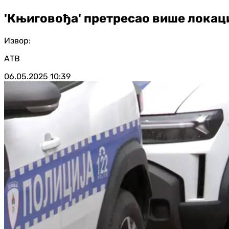
'Књиговођа' претресао више локац
Извор:
АТВ
06.05.2025
10:39