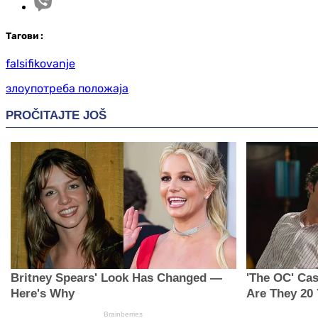
Таг
ови
:
falsifikovanje
злоупотреба положаја