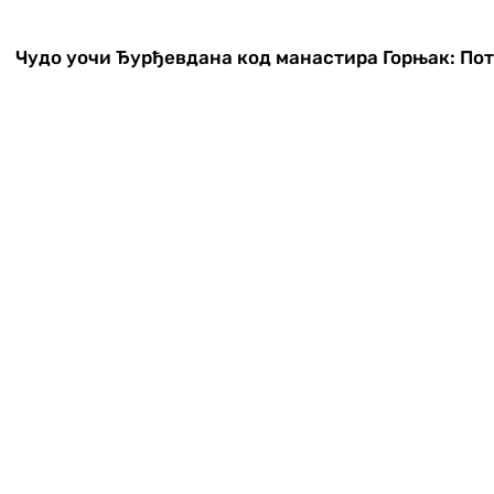
Чудо уочи Ђурђевдана код манастира Горњак: Поте