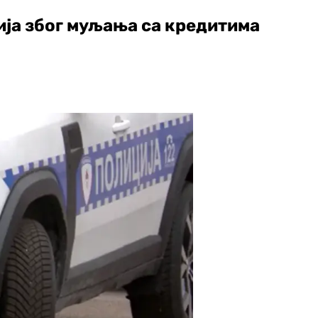
ија због муљања са кредитима