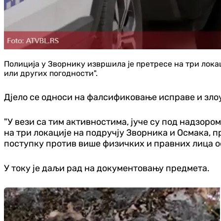
Полиција у Зворнику извршила је претресе на три локац
или других погодности".
Дјело се односи на фалсификовање исправе и зло
"У вези са тим активностима, јуче су под надзор
на три локације на подручју Зворника и Осмака, 
поступку против више физичких и правних лица о
У току је даљи рад на документовању предмета.