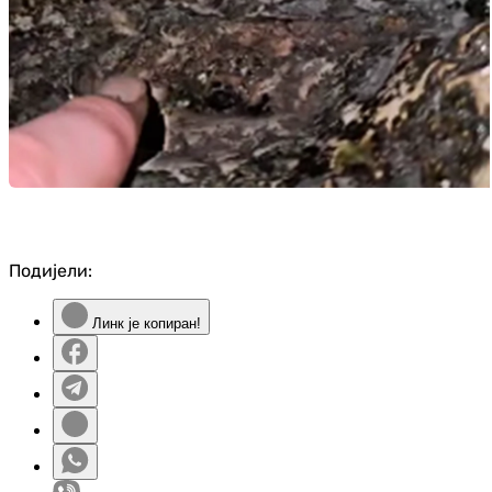
Подијели:
Линк је копиран!