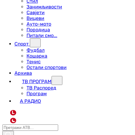
Стил
Занимљивости
Савјети
Вицеви
Ауто-мото
Породица
Питали смо...
Спорт
Фудбал
Кошарка
Тенис
Остали спортови
Архива
ТВ ПРОГРАМ
ТВ Распоред
Програм
А РАДИО
L