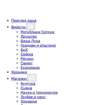
Преглед дана
Вијести
Република Српска
Друштво
Бања Лука
Градови и општине
БиХ
Србија
Регион
Свијет
Економија
Хроника
Магазин
Култура
Сцена
Наука и технологија
Љубав и секс
Здравље