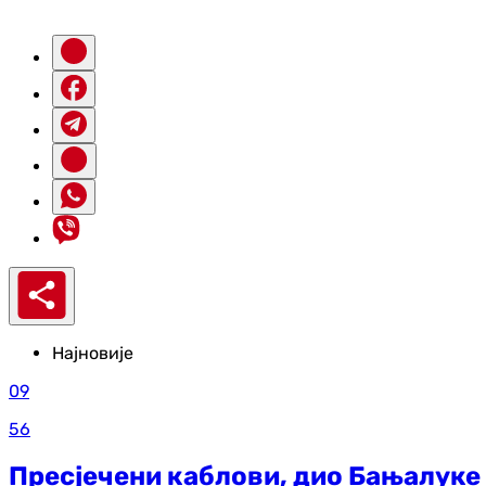
Најновије
09
56
Пресјечени каблови, дио Бањалуке 