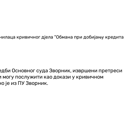
чинилаца кривичног дјела "Обмана при добијању кредита
аредби Основног суда Зворник, извршени претреси
ји могу послужити као докази у кривичном
о је из ПУ Зворник.