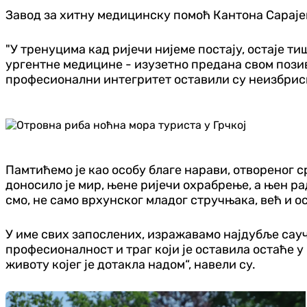
Завод за хитну медицинску помоћ Кантона Сараје
"У тренуцима кад ријечи нијеме постају, остаје т
ургентне медицине - изузетно предана свом позив
професионални интегритет оставили су неизбриси
Памтићемо је као особу благе нарави, отвореног с
доносило је мир, њене ријечи охрабрење, а њен 
смо, не само врхунског младог стручњака, већ и о
У име свих запослених, изражавамо најдубље сауч
професионалност и траг који је оставила остаће у
животу којег је дотакла надом“, навели су.