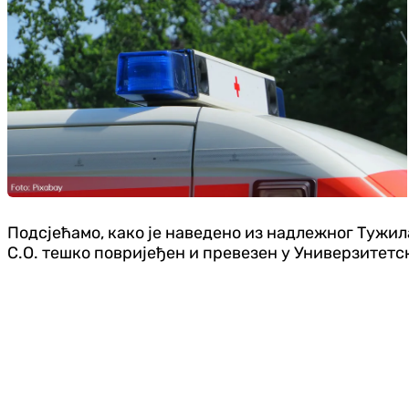
Подсјећамо, како је наведено из надлежног Тужилаш
С.О. тешко повријеђен и превезен у Универзитет