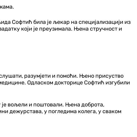
жама.
 Аида Софтић била је љекар на специјализацији из
задатку који је преузимала. Њена стручност и
а слушати, разумјети и помоћи. Њено присуство
 медицине. Одласком докторице Софтић изгубили
 је вољели и поштовали. Њена доброта,
ини дежурстава, у погледима колега, у сваком