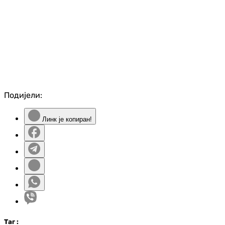
Подијели:
Линк је копиран!
Таг
: