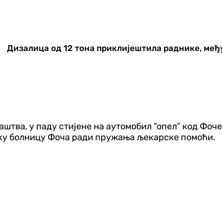
Дизалица од 12 тона приклијештила раднике, међ
тва, у паду стијене на аутомобил ”опел” код Фоче п
ску болницу Фоча ради пружања љекарске помоћи.