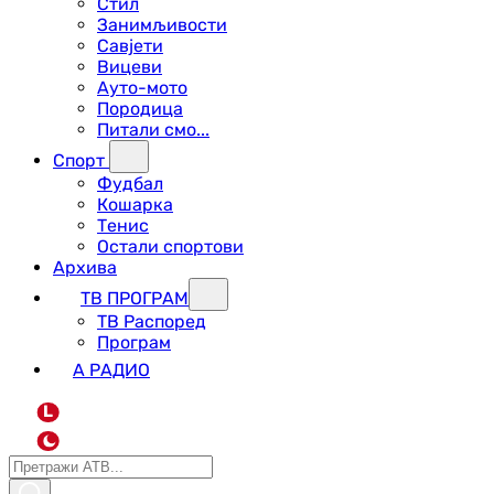
Стил
Занимљивости
Савјети
Вицеви
Ауто-мото
Породица
Питали смо...
Спорт
Фудбал
Кошарка
Тенис
Остали спортови
Архива
ТВ ПРОГРАМ
ТВ Распоред
Програм
А РАДИО
L