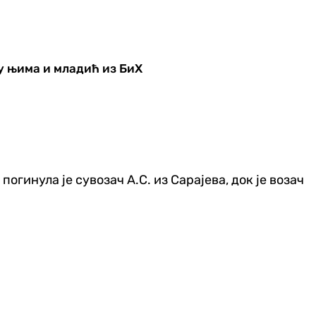
у њима и младић из БиХ
огинула је сувозач А.С. из Сарајева, док је возач