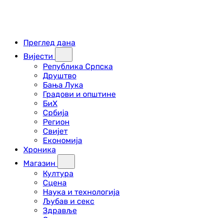
Преглед дана
Вијести
Република Српска
Друштво
Бања Лука
Градови и општине
БиХ
Србија
Регион
Свијет
Економија
Хроника
Магазин
Култура
Сцена
Наука и технологија
Љубав и секс
Здравље