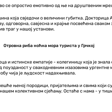
во се опростио емотивно од ње на друштвеним мре
ишина која свједочи о величини губитка. Докторица
у, одговорна, савјесна и крајње посвећена сваком 
в траг у нашој установи.
Отровна риба ноћна мора туриста у Грчкој
рца и истинске емпатије - колегиницу која је знал
рад поузданост у свакодневним изазовима ургентне
собу чија је људскост надахњивала.
ешће њеној породици, пријатељима и свима који су
 нашем колективном сјећању. Остаће с нама - у тиш