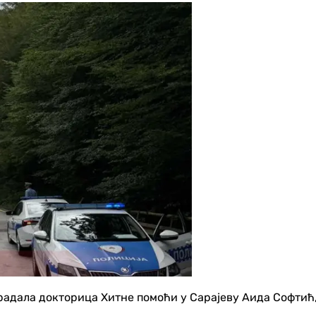
страдала докторица Хитне помоћи у Сарајеву Аида Софтић,