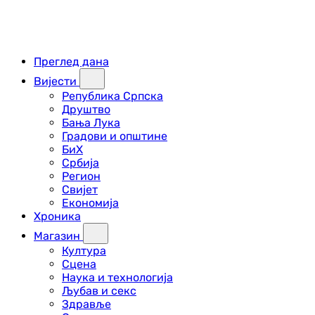
Преглед дана
Вијести
Република Српска
Друштво
Бања Лука
Градови и општине
БиХ
Србија
Регион
Свијет
Економија
Хроника
Магазин
Култура
Сцена
Наука и технологија
Љубав и секс
Здравље