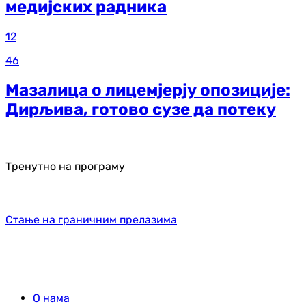
медијских радника
12
46
Мазалица о лицемјерју опозиције:
Дирљива, готово сузе да потеку
Тренутно на програму
Стање на граничним прелазима
О нама