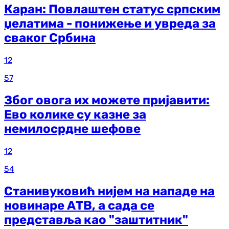
Каран: Повлаштен статус српским
џелатима - понижење и увреда за
сваког Србина
12
57
Због овога их можете пријавити:
Ево колике су казне за
немилосрдне шефове
12
54
Станивуковић нијем на нападе на
новинаре АТВ, а сада се
представља као "заштитник"