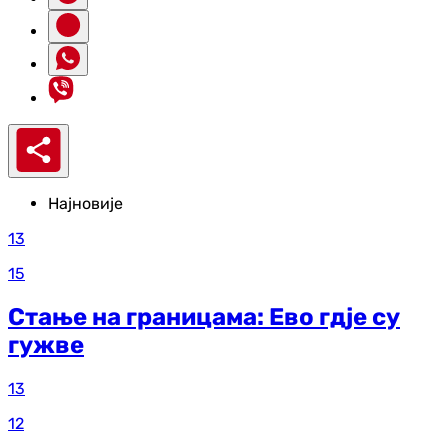
Најновије
13
15
Стање на границама: Ево гдје су
гужве
13
12