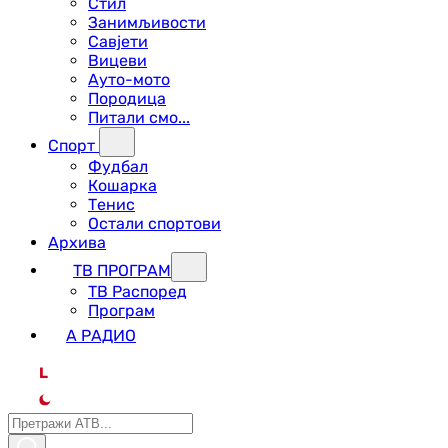
Стил
Занимљивости
Савјети
Вицеви
Ауто-мото
Породица
Питали смо...
Спорт
Фудбал
Кошарка
Тенис
Остали спортови
Архива
ТВ ПРОГРАМ
ТВ Распоред
Програм
А РАДИО
L