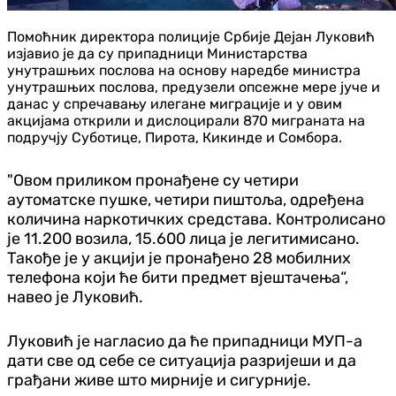
Помоћник директора полиције Србије Дејан Луковић
изјавио је да су припадници Министарства
унутрашњих послова на основу наредбе министра
унутрашњих послова, предузели опсежне мере јуче и
данас у спречавању илегане миграције и у овим
акцијама открили и дислоцирали 870 миграната на
подручју Суботице, Пирота, Кикинде и Сомбора.
"Овом приликом пронађене су четири
аутоматске пушке, четири пиштоља, одређена
количина наркотичких средстава. Контролисано
је 11.200 возила, 15.600 лица је легитимисано.
Такође је у акцији је пронађено 28 мобилних
телефона који ће бити предмет вјештачења“,
навео је Луковић.
Луковић је нагласио да ће припадници МУП-а
дати све од себе се ситуација разријеши и да
грађани живе што мирније и сигурније.