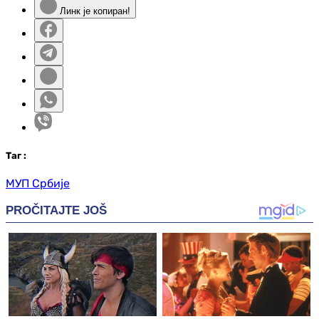
Линк је копиран!
Таг
:
МУП Србије