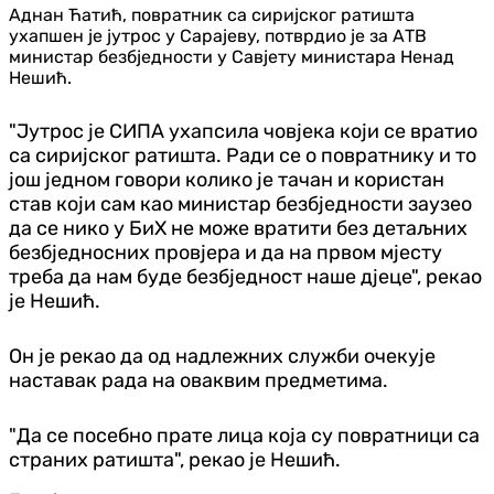
Аднан Ћатић, повратник са сиријског ратишта
ухапшен је јутрос у Сарајеву, потврдио је за АТВ
министар безбједности у Савјету министара Ненад
Нешић.
"Јутрос је СИПА ухапсила човјека који се вратио
са сиријског ратишта. Ради се о повратнику и то
још једном говори колико је тачан и користан
став који сам као министар безбједности заузео
да се нико у БиХ не може вратити без детаљних
безбједносних провјера и да на првом мјесту
треба да нам буде безбједност наше дјеце", рекао
је Нешић.
Он је рекао да од надлежних служби очекује
наставак рада на оваквим предметима.
"Да се посебно прате лица која су повратници са
страних ратишта", рекао је Нешић.