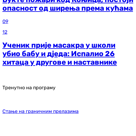
опасност од ширења према кућама
09
12
Ученик прије масакра у школи
убио бабу и дједа: Испалио 26
хитаца у другове и наставнике
Тренутно на програму
Стање на граничним прелазима