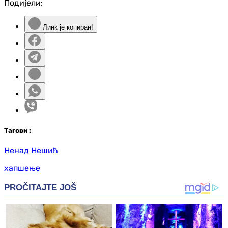
Подијели:
Линк је копиран!
Таг
ови
:
Ненад Нешић
хапшење