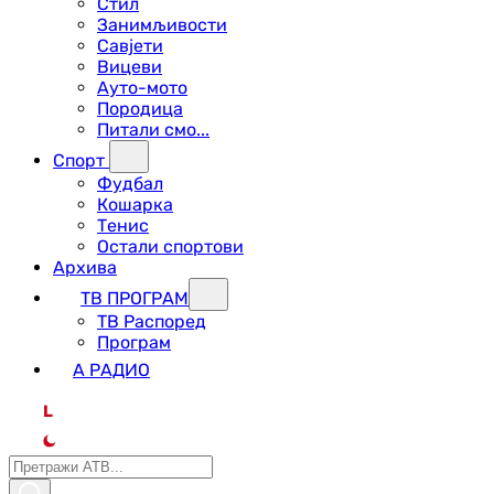
Стил
Занимљивости
Савјети
Вицеви
Ауто-мото
Породица
Питали смо...
Спорт
Фудбал
Кошарка
Тенис
Остали спортови
Архива
ТВ ПРОГРАМ
ТВ Распоред
Програм
А РАДИО
L