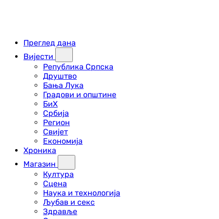
Преглед дана
Вијести
Република Српска
Друштво
Бања Лука
Градови и општине
БиХ
Србија
Регион
Свијет
Економија
Хроника
Магазин
Култура
Сцена
Наука и технологија
Љубав и секс
Здравље