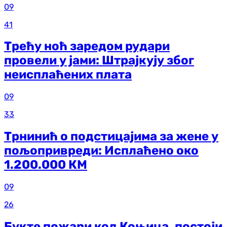
09
41
Трећу ноћ заредом рудари
провели у јами: Штрајкују због
неисплаћених плата
09
33
Трнинић о подстицајима за жене у
пољопривреди: Исплаћено око
1.200.000 КМ
09
26
Букте пожари код Коњица, постоји