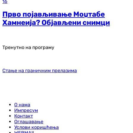
16
Прво појављивање Моџтабе
Хамнеија? Објављени снимци
Тренутно на програму
Стање на граничним прелазима
О нама
Импресум
Контакт
Оглашавање
Услови коришћења
WEBMAIL