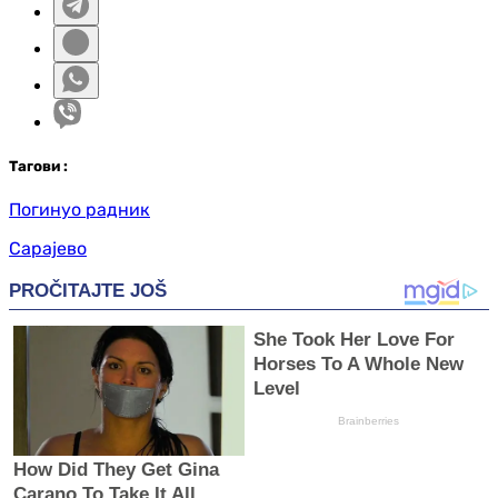
Таг
ови
:
Погинуо радник
Сарајево