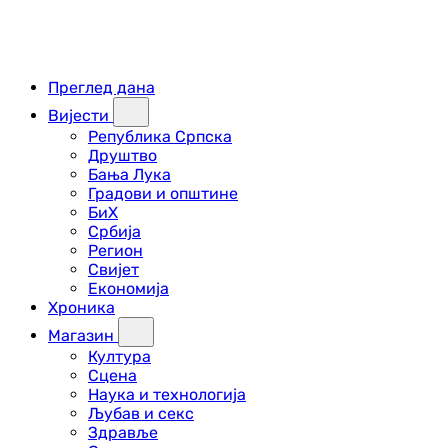
Преглед дана
Вијести
Република Српска
Друштво
Бања Лука
Градови и општине
БиХ
Србија
Регион
Свијет
Економија
Хроника
Магазин
Култура
Сцена
Наука и технологија
Љубав и секс
Здравље