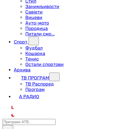
Стил
Занимљивости
Савјети
Вицеви
Ауто-мото
Породица
Питали смо...
Спорт
Фудбал
Кошарка
Тенис
Остали спортови
Архива
ТВ ПРОГРАМ
ТВ Распоред
Програм
А РАДИО
L