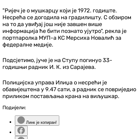
"Ријеч је о мушкарцу који је 1972. годиште.
Несрећа се догодила на градилишту. С обзиром
на то да увиђај још није завшен више
информација ће бити познато ујутро", рекла је
портпаролка МУП-а КС Мерсиха Новалић за
федералне медије.
Подсјетимо, јуче је на Ступу погинуо 33-
годишњи радник И. К. из Сарајева.
Полицијска управа Илиџа о несрећи је
обавијештена у 9.47 сати, а радник се повриједио
приликом постављања крана на виљушкар.
Подијели:
Линк је копиран!