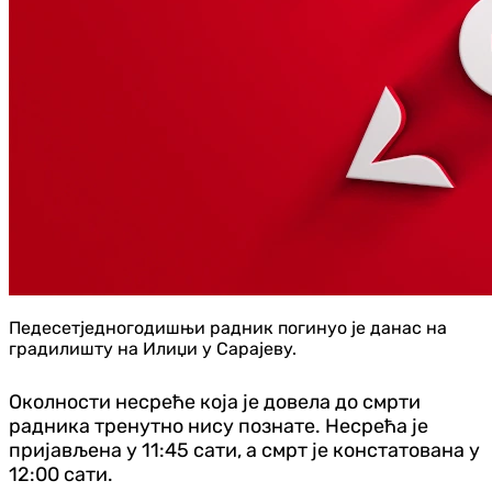
Педесетједногодишњи радник погинуо је данас на
градилишту на Илиџи у Сарајеву.
Околности несреће која је довела до смрти
радника тренутно нису познате. Несрећа је
пријављена у 11:45 сати, а смрт је констатована у
12:00 сати.