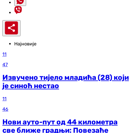
Најновије
11
47
Извучено тијело младића (28) који
је синоћ нестао
11
46
Нови ауто-пут од 44 километра
све ближе градњи: Повезаће