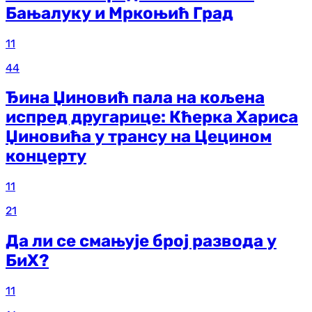
Бањалуку и Мркоњић Град
11
44
Ђина Џиновић пала на кољена
испред другарице: Кћерка Хариса
Џиновића у трансу на Цецином
концерту
11
21
Да ли се смањује број развода у
БиХ?
11