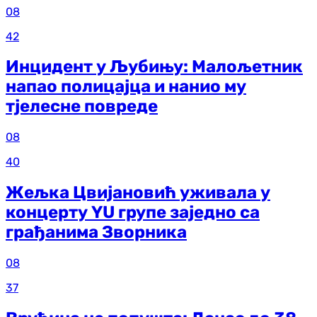
08
42
Инцидент у Љубињу: Малољетник
напао полицајца и нанио му
тјелесне повреде
08
40
Жељка Цвијановић уживала у
концерту YU групе заједно са
грађанима Зворника
08
37