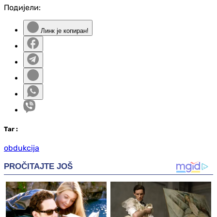
Подијели:
Линк је копиран!
Таг
:
obdukcija