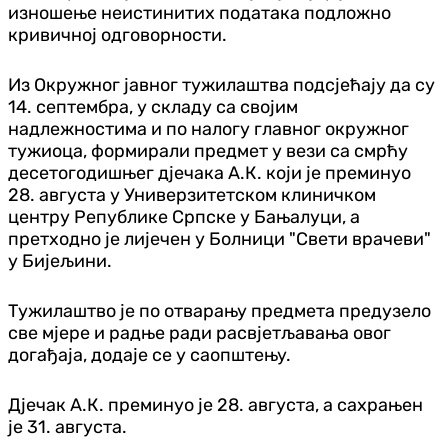
изношење неистинитих података подложно
кривичној одговорности.
Из Окружног јавног тужилаштва подсјећају да су
14. септембра, у складу са својим
надлежностима и по налогу главног окружног
тужиоца, формирали предмет у вези са смрћу
десетогодишњег дјечака А.К. који је преминуо
28. августа у Универзитетском клиничком
центру Републике Српске у Бањалуци, а
претходно је лијечен у Болници "Свети врачеви"
у Бијељини.
Тужилаштво је по отварању предмета предузело
све мјере и радње ради расвјетљавања овог
догађаја, додаје се у саопштењу.
Дјечак А.К. преминуо је 28. августа, а сахрањен
је 31. августа.