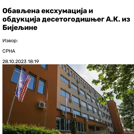
Обављена ексхумација и
обдукција десетогодишњег А.К. из
Бијељине
Извор:
СРНА
28.10.2023
18:19