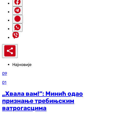
Најновије
09
01
„Хвала вам!“: Минић одао
признање требињским
ватрогасцима