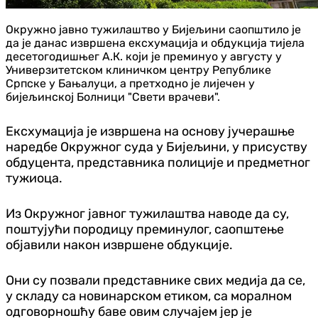
Окружно јавно тужилаштво у Бијељини саопштило је
да је данас извршена ексхумација и обдукција тијела
десетогодишњег А.К. који је преминуо у августу у
Универзитетском клиничком центру Републике
Српске у Бањалуци, а претходно је лијечен у
бијељинској Болници "Свети врачеви".
Ексхумација је извршена на основу јучерашње
наредбе Окружног суда у Бијељини, у присуству
обдуцента, представника полиције и предметног
тужиоца.
Из Окружног јавног тужилаштва наводе да су,
поштујући породицу преминулог, саопштење
објавили након извршене обдукције.
Они су позвали представнике свих медија да се,
у складу са новинарском етиком, са моралном
одговорношћу баве овим случајем јер је