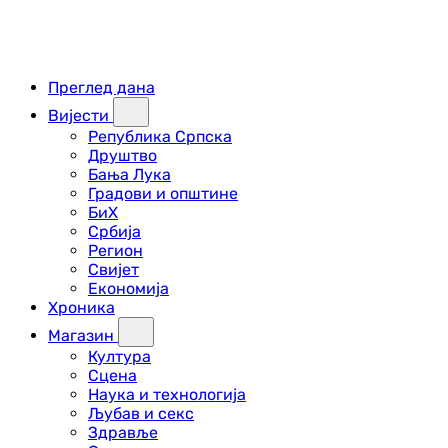
Преглед дана
Вијести
Република Српска
Друштво
Бања Лука
Градови и општине
БиХ
Србија
Регион
Свијет
Економија
Хроника
Магазин
Култура
Сцена
Наука и технологија
Љубав и секс
Здравље