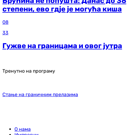
Врућина не попушта: Данас до 38
степени, ево гдје је могућа киша
08
33
Гужве на границама и овог јутра
Тренутно на програму
Стање на граничним прелазима
О нама
Импресум