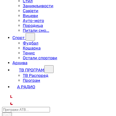
Стил
Занимљивости
Савјети
Вицеви
Ауто-мото
Породица
Питали смо...
Спорт
Фудбал
Кошарка
Тенис
Остали спортови
Архива
ТВ ПРОГРАМ
ТВ Распоред
Програм
А РАДИО
L