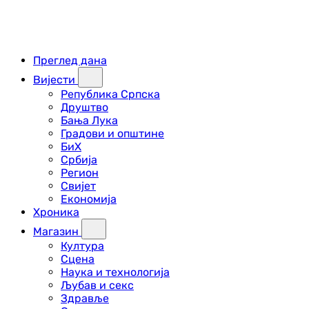
Преглед дана
Вијести
Република Српска
Друштво
Бања Лука
Градови и општине
БиХ
Србија
Регион
Свијет
Економија
Хроника
Магазин
Култура
Сцена
Наука и технологија
Љубав и секс
Здравље