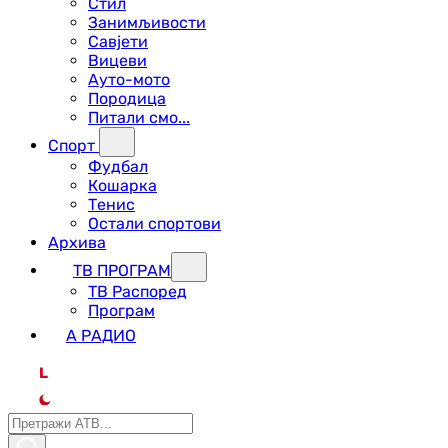
Стил
Занимљивости
Савјети
Вицеви
Ауто-мото
Породица
Питали смо...
Спорт
Фудбал
Кошарка
Тенис
Остали спортови
Архива
ТВ ПРОГРАМ
ТВ Распоред
Програм
А РАДИО
L