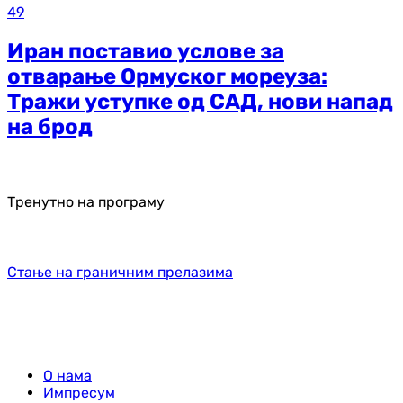
49
Иран поставио услове за
отварање Ормуског мореуза:
Тражи уступке од САД, нови напад
на брод
Тренутно на програму
Стање на граничним прелазима
О нама
Импресум