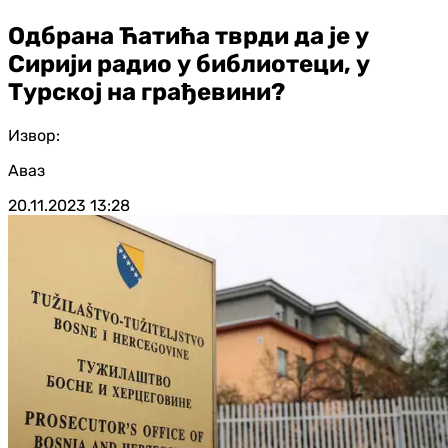
Одбрана Ћатића тврди да је у
Сирији радио у библиотеци, у
Турској на грађевини?
Извор:
Аваз
20.11.2023
13:28