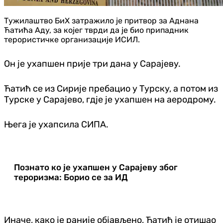
Тужилаштво БиХ затражило је притвор за Аднана
Ћатића Аду, за којег тврди да је био припадник
терористичке организације ИСИЛ.
Он је ухапшен прије три дана у Сарајеву.
Ћатић се из Сирије пребацио у Турску, а потом из
Турске у Сарајево, гдје је ухапшен на аеродрому.
Њега је ухапсила СИПА.
Познато ко је ухапшен у Сарајеву због
тероризма: Борио се за ИД
Иначе, како је раније објављено, Ћатић је отишао