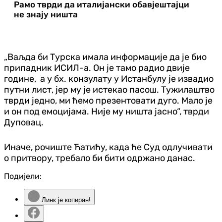
Рамо тврди да италијански обавјештајци
не знају ништа
„Ваљда би Турска имала информације да је био
припадник ИСИЛ-а. Он је тамо радио двије
године, а у бх. конзулату у Истанбулу је извадио
путни лист, јер му је истекао пасош. Тужилаштво
тврди једно, ми ћемо презентовати дуго. Мало је
и он под емоцијама. Није му ништа јасно“, тврди
Дуповац.
Иначе, рочиште Ћатићу, када ће Суд одлучивати
о притвору, требало би бити одржано данас.
Подијели:
Линк је копиран!