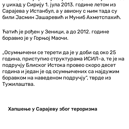
у џихад у Сирију 1. јула 2013. године летом из
Сарајева у Истанбул, а у авиону с њим тада су
били Јасмин Јашаревић и Муниб Ахметспахић.
Ћатић је рођен у Зеници, а до 2012. године
боравио је у Горњој Маочи.
„Осумњичени се терети да је у доби од око 25
година, приступио структурама ИСИЛ-а, те је на
подручју Блиског Истока провео скоро десет
година и један је од осумњичених са најдужим
боравком на наведеном подручју“, тврде из
Тужилаштва.
Хапшење у Сарајеву због тероризма