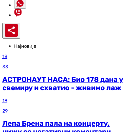
Најновије
18
33
АСТРОНАУТ НАСА: Био 178 дана у
свемиру и схватио - живимо лаж
18
29
Лепа Брена пала на концерту,
нижу се негативни коментари