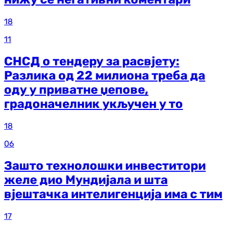
18
11
СНСД о тендеру за расвјету:
Разлика од 22 милиона треба да
оду у приватне џепове,
градоначелник укључен у то
18
06
Зашто технолошки инвеститори
желе дио Мундијала и шта
вјештачка интелигенција има с тим
17