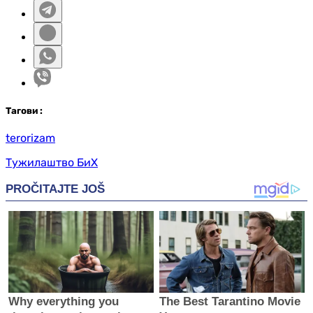
Таг
ови
:
terorizam
Тужилаштво БиХ