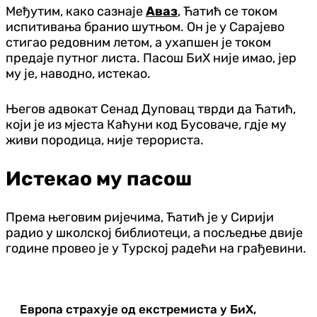
Међутим, како сазнаје
Аваз
, Ћатић се током
испитивања бранио шутњом. Он је у Сарајево
стигао редовним летом, а ухапшен је током
предаје путног листа. Пасош БиХ није имао, јер
му је, наводно, истекао.
Његов адвокат Сенад Дуповац тврди да Ћатић,
који је из мјеста Каћуни код Бусоваче, гдје му
живи породица, није терориста.
Истекао му пасош
Према његовим ријечима, Ћатић је у Сирији
радио у школској библиотеци, а посљедње двије
године провео је у Турској радећи на грађевини.
Европа страхује од екстремиста у БиХ,