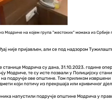
м из Модриче на којем група "жестоких" момака из Срби
ађај није пријављен, али се под надзором Тужилашт
 станице Модрича су дана, 31.10.2023. године опе
ју Модриче, те су исте позвали у Полицијску стани
а на подручје ове општине.
Том приликом извршени с
мети који потичу из прекршаја или кривичног дјела
беника напустили подручје општине Модрича у пра