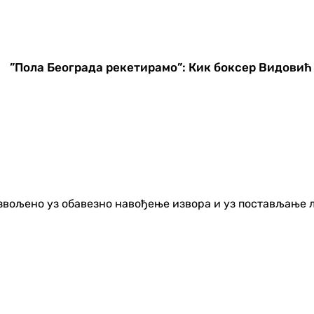
”Пола Београда рекетирамо”: Кик боксер Видовић
озвољено уз обавезно навођење извора и уз постављање 