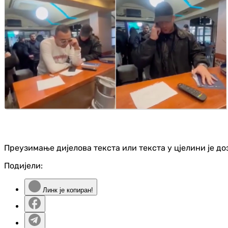
Преузимање дијелова текста или текста у цјелини је д
Подијели:
Линк је копиран!