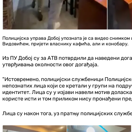
Полицијска управа Добој упозната је са видео снимко
Видовићем, пријети власнику кафића, али и конобару.
Из ПУ Добој су за АТВ потврдили да наведени дог
утврђивања околности овог догађаја.
"Истовремено, полицијски службеници Полицијске
непознатих лица који се кретали у групи на подруч
идентитет. Лица су у изјави навели мотив доласк
користе исти и том приликом нису пронађени пред
Лица су након тога, уз пратњу полицијских служ