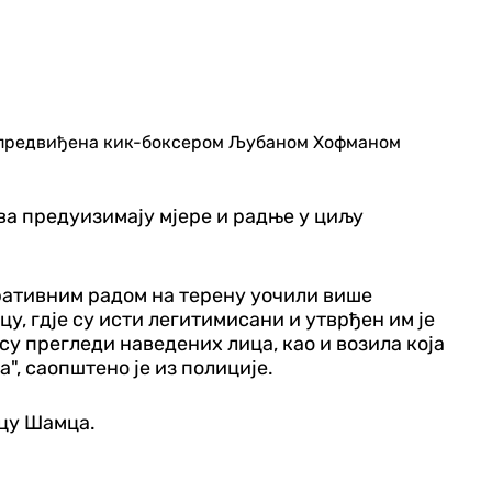
је предвиђена кик-боксером Љубаном Хофманом
ва предуизимају мјере и радње у циљу
ративним радом на терену уочили више
цу, гдје су исти легитимисани и утврђен им је
у прегледи наведених лица, као и возила која
", саопштено је из полиције.
вцу Шамца.