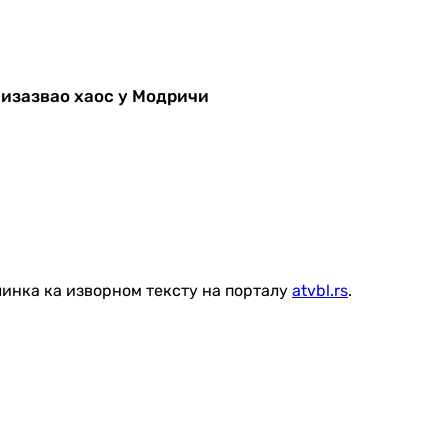
 изазвао хаос у Модричи
линка ка изворном тексту на порталу
atvbl.rs
.