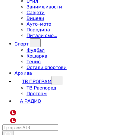
Стил
Занимљивости
Савјети
Вицеви
Ауто-мото
Породица
Питали смо...
Спорт
Фудбал
Кошарка
Тенис
Остали спортови
Архива
ТВ ПРОГРАМ
ТВ Распоред
Програм
А РАДИО
L