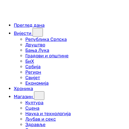
Преглед дана
Вијести
Република Српска
Друштво
Бања Лука
Градови и општине
БиХ
Србија
Регион
Свијет
Економија
Хроника
Магазин
Култура
Сцена
Наука и технологија
Љубав и секс
Здравље