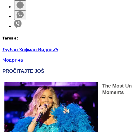
Таг
ови
:
Љубан Хофман Видовић
Модрича