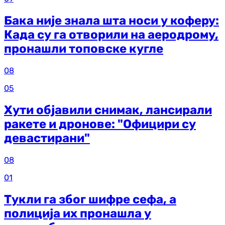
Бака није знала шта носи у коферу:
Када су га отворили на аеродрому,
пронашли топовске кугле
08
05
Хути објавили снимак, лансирали
ракете и дронове: "Официри су
девастирани"
08
01
Тукли га због шифре сефа, а
полиција их пронашла у