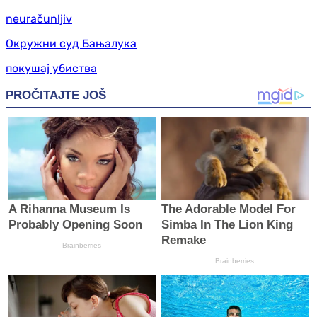
neuračunljiv
Окружни суд Бањалука
покушај убиства