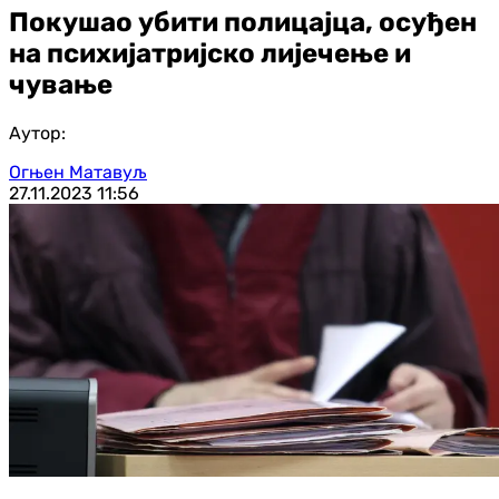
Покушао убити полицајца, осуђен
на психијатријско лијечење и
чување
Аутор:
Огњен Матавуљ
27.11.2023
11:56