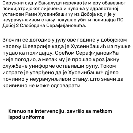
Окружни суд у Бањалуци изрекао је мјеру обавезног
психијатријског лијечења и чувања у здравстеној
установи Рами Хусеинбашићу из Добоја који је у
неурачунљивом стању покушао убити полицајца ПС
Добој 2 Слободана Серафијановића.
Злочин се догодио у јулу ове године у добојском
насељу Шеварлије када је Хусеинбашић из пушке
пуцао ка полицајцу. Срећом Серафијановића
није погодио, а метак му је прошао кроз јакну
службене униформе оставивши рупу. Током
истраге је утврђено да је Хусеинбашић дјело
починио у неурачунљивом стању, што значи да
кривично не може одговарати.
Krenuo na intervenciju, završio sa metkom
ispod uniforme