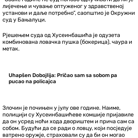
лијечење и чување оптуженог у здравственој
установи и даље потребно”, саопштио је Окружни
суд у Бањалуци.
Рјешењем суда од Хусеинбашића је одузета
комбинована ловачка пушка (бокерица), чаура и
метак.
Uhapšen Dobojlija: Pričao sam sa sobom pa
pucao na policajca
Злочин је почињен у јулу ове године. Наиме,
полицији су Хусеинбашићеве комшије пријавиле
да он усред ноћи хода двориштем и прича сам са
собом. Будући да се ради о ловцу, који посједује
ватрено оружје, страховали су да би он могао