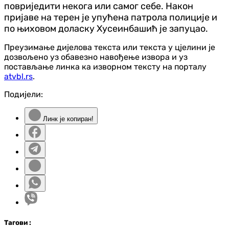
повриједити некога или самог себе. Након
пријаве на терен је упућена патрола полиције и
по њиховом доласку Хусеинбашић је запуцао.
Преузимање дијелова текста или текста у цјелини је
дозвољено уз обавезно навођење извора и уз
постављање линка ка изворном тексту на порталу
atvbl.rs
.
Подијели:
Линк је копиран!
Таг
ови
: