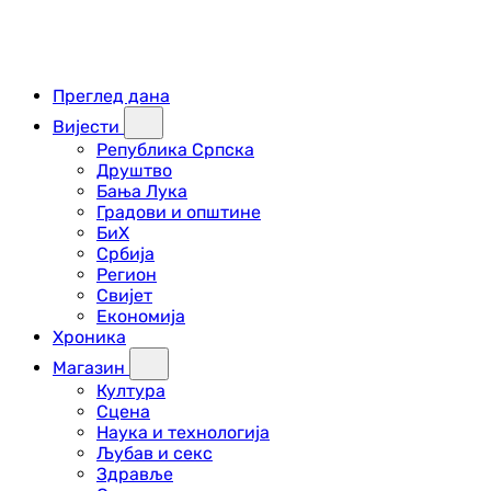
Преглед дана
Вијести
Република Српска
Друштво
Бања Лука
Градови и општине
БиХ
Србија
Регион
Свијет
Економија
Хроника
Магазин
Култура
Сцена
Наука и технологија
Љубав и секс
Здравље