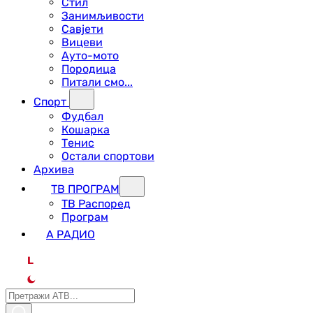
Стил
Занимљивости
Савјети
Вицеви
Ауто-мото
Породица
Питали смо...
Спорт
Фудбал
Кошарка
Тенис
Остали спортови
Архива
ТВ ПРОГРАМ
ТВ Распоред
Програм
А РАДИО
L