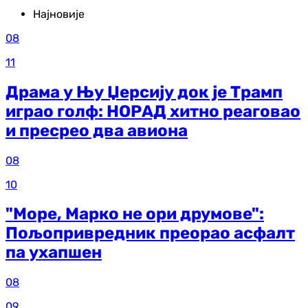
Најновије
08
11
Драма у Њу Џерсију док је Трамп
играо голф: НОРАД хитно реаговао
и пресрео два авиона
08
10
"Море, Марко не ори друмове":
Пољопривредник преорао асфалт
па ухапшен
08
09