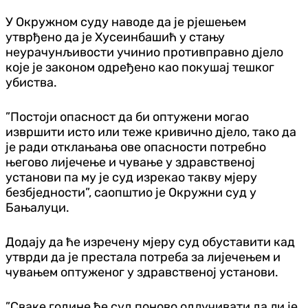
У Окружном суду наводе да је рјешењем
утврђено да је Хусеинбашић у стању
неурачунљивости учинио противправно дјело
које је законом одређено као покушај тешког
убиства.
”Постоји опасност да би оптужени могао
извршити исто или теже кривично дјело, тако да
је ради отклањања ове опасности потребно
његово лијечење и чување у здравственој
установи па му је суд изрекао такву мјеру
безбједности”, саопштио је Окружни суд у
Бањалуци.
Додају да ће изречену мјеру суд обуставити кад
утврди да је престала потреба за лијечењем и
чувањем оптуженог у здравственој установи.
”Сваке године ће суд поново одлучивати да ли је