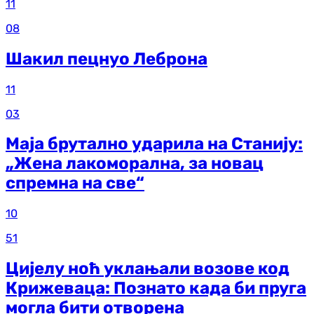
11
08
Шакил пецнуо Леброна
11
03
Маја брутално ударила на Станију:
„Жена лакоморална, за новац
спремна на све“
10
51
Цијелу ноћ уклањали возове код
Крижеваца: Познато када би пруга
могла бити отворена