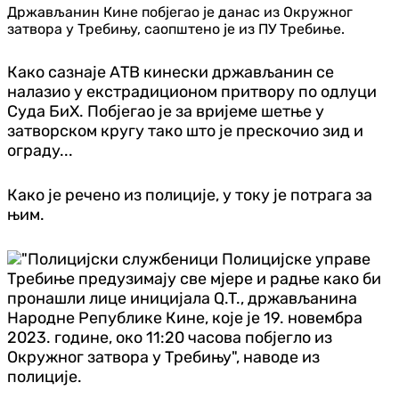
Држављанин Кине побјегао је данас из Окружног
затвора у Требињу, саопштено је из ПУ Требиње.
Како сазнаје АТВ кинески држављанин се
налазио у екстрадиционом притвору по одлуци
Суда БиХ. Побјегао је за вријеме шетње у
затворском кругу тако што је прескочио зид и
ограду...
Како је речено из полиције, у току је потрага за
њим.
"Полицијски службеници Полицијске управе
Требиње предузимају све мјере и радње како би
пронашли лице иницијала Q.T., држављанина
Народне Републике Кине, које је 19. новембра
2023. године, око 11:20 часова побјегло из
Окружног затвора у Требињу", наводе из
полиције.