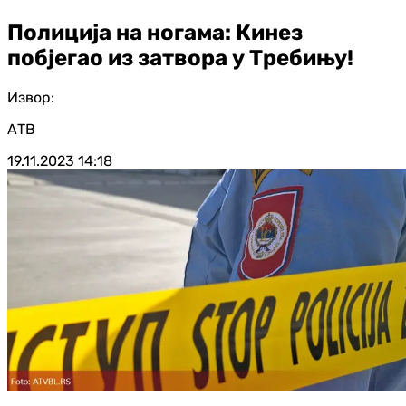
Полиција на ногама: Кинез
побјегао из затвора у Требињу!
Извор:
АТВ
19.11.2023
14:18