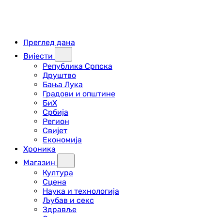
Преглед дана
Вијести
Република Српска
Друштво
Бања Лука
Градови и општине
БиХ
Србија
Регион
Свијет
Економија
Хроника
Магазин
Култура
Сцена
Наука и технологија
Љубав и секс
Здравље