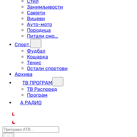
Стил
Занимљивости
Савјети
Вицеви
Ауто-мото
Породица
Питали смо...
Спорт
Фудбал
Кошарка
Тенис
Остали спортови
Архива
ТВ ПРОГРАМ
ТВ Распоред
Програм
А РАДИО
L