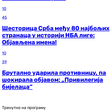
10
45
Шесторица Срба међу 80 најбољих
странаца у историји НБА лиге:
Објављена имена!
10
39
Брутално ударила противницу, па
шокирала објавом: „Привилегија
бијелаца“
Тренутно на програму