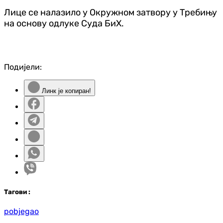
Лице се налазило у Окружном затвору у Требињу
на основу одлуке Суда БиХ.
Подијели:
Линк је копиран!
Таг
ови
:
pobjegao