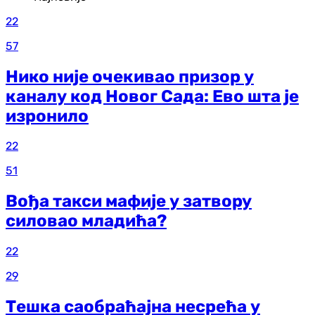
22
57
Нико није очекивао призор у
каналу код Новог Сада: Ево шта је
изронило
22
51
Вођа такси мафије у затвору
силовао младића?
22
29
Тешка саобраћајна несрећа у