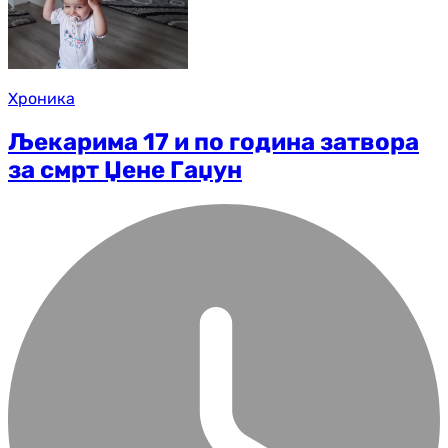
Хроника
Љекарима 17 и по година затвора
за смрт Џене Гаџун