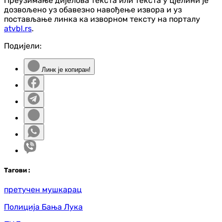
Преузимање дијелова текста или текста у цјелини је
дозвољено уз обавезно навођење извора и уз
постављање линка ка изворном тексту на порталу
atvbl.rs
.
Подијели:
Линк је копиран!
Таг
ови
:
претучен мушкарац
Полиција Бања Лука