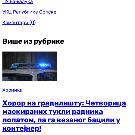
ПУ Бањалука
УКЦ Републике Српске
Коментари
(0)
Више из рубрике
Хроника
Хорор на градилишту: Четворица
маскираних тукли радника
лопатом, па га везаног бацили у
контејнер!