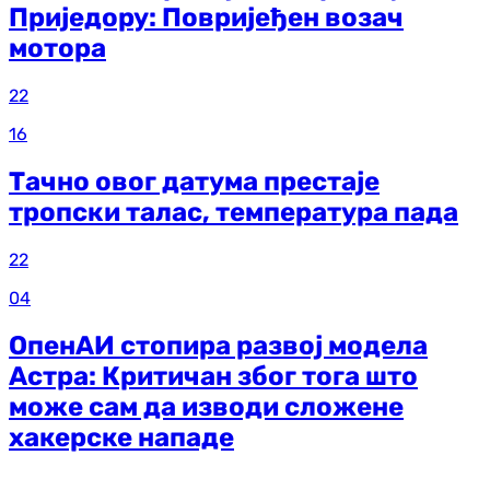
Приједору: Повријеђен возач
мотора
22
16
Тачно овог датума престаје
тропски талас, температура пада
22
04
ОпенАИ стопира развој модела
Астра: Критичан због тога што
може сам да изводи сложене
хакерске нападе