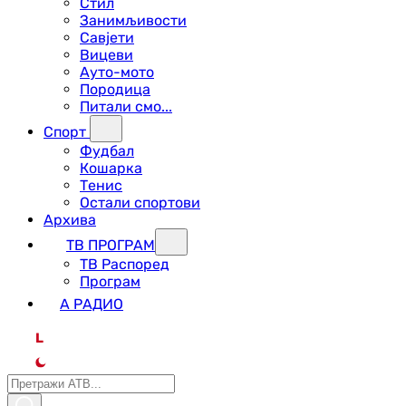
Стил
Занимљивости
Савјети
Вицеви
Ауто-мото
Породица
Питали смо...
Спорт
Фудбал
Кошарка
Тенис
Остали спортови
Архива
ТВ ПРОГРАМ
ТВ Распоред
Програм
А РАДИО
L