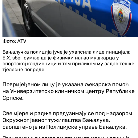
Фото:
ATV
Бањалучка полиција јуче је ухапсила лице иницијала
Е.Х. због сумње да је физички напао мушкарца у
спортској кладионици и том приликом му задао тешке
тјелесне повреде.
Повријеђеном лицу је указана љекарска помоћ
на Универзитетско клиничком центру Републике
Српске.
Све мјере и радње предузимају се под надзором
Окружног јавног тужилаштва Бањалука,
саопштено је из Полицијске управе Бањалука.