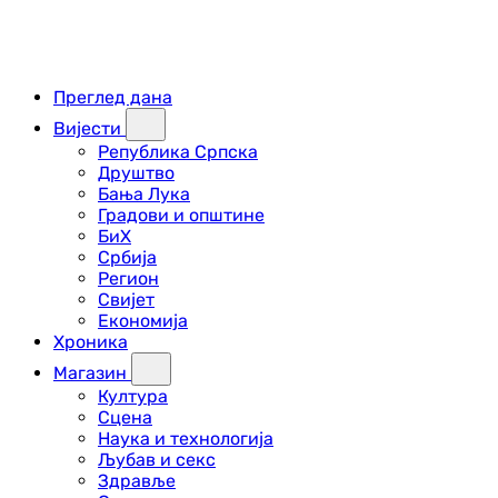
Преглед дана
Вијести
Република Српска
Друштво
Бања Лука
Градови и општине
БиХ
Србија
Регион
Свијет
Економија
Хроника
Магазин
Култура
Сцена
Наука и технологија
Љубав и секс
Здравље