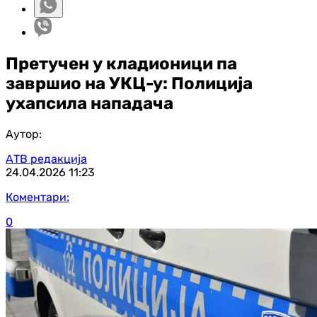
Претучен у кладионици па
завршио на УКЦ-у: Полиција
ухапсила нападача
Аутор:
АТВ редакција
24.04.2026
11:23
Коментари:
0