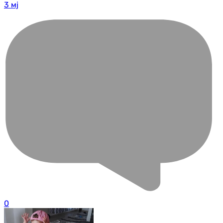
3 мј
0