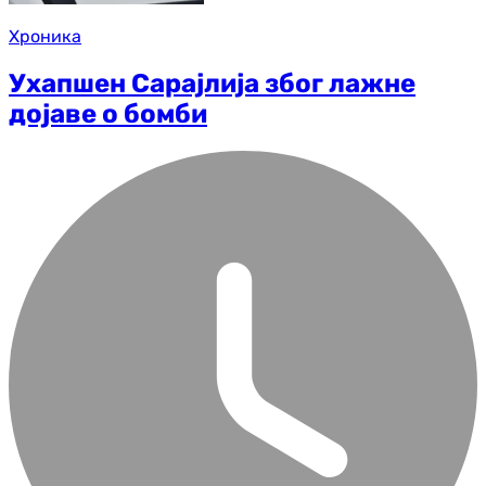
Хроника
Ухапшен Сарајлија због лажне
дојаве о бомби