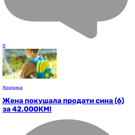
0
Хроника
Жена покушала продати сина (6)
за 42.000КМ!