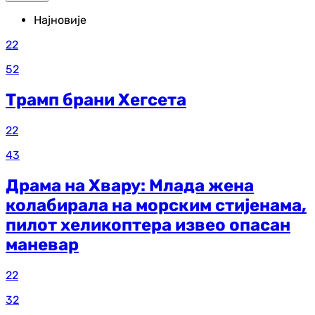
Најновије
22
52
Трамп брани Хегсета
22
43
Драма на Хвару: Млада жена
колабирала на морским стијенама,
пилот хеликоптера извео опасан
маневар
22
32