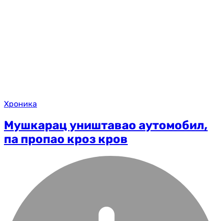
Хроника
Мушкарац уништавао аутомобил,
па пропао кроз кров