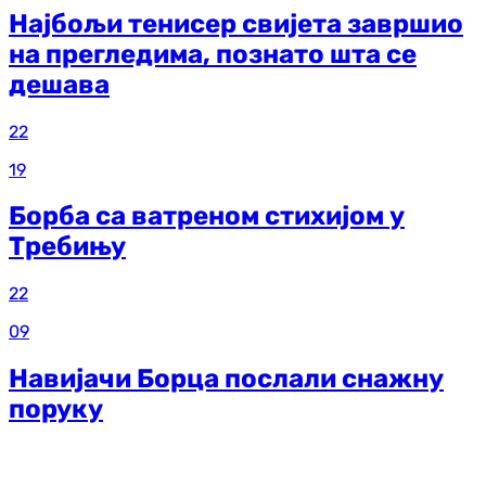
Најбољи тенисер свијета завршио
на прегледима, познато шта се
дешава
22
19
Борба са ватреном стихијом у
Требињу
22
09
Навијачи Борца послали снажну
поруку