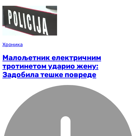
Хроника
Малољетник електричним
тротинетом ударио жену:
Задобила тешке повреде