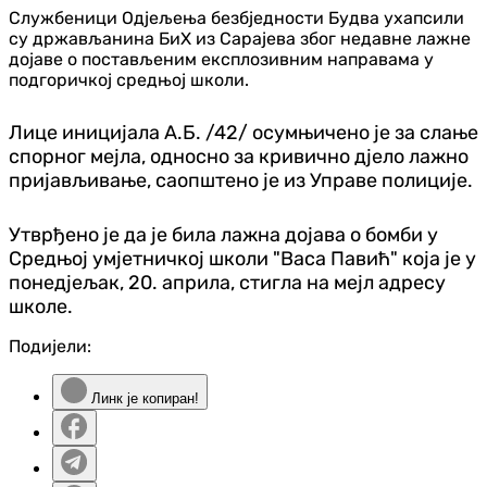
Службеници Од‌јељења безбједности Будва ухапсили
су држављанина БиХ из Сарајева због недавне лажне
дојаве о постављеним експлозивним направама у
подгоричкој средњој школи.
Лице иницијала А.Б. /42/ осумњичено је за слање
спорног мејла, односно за кривично д‌јело лажно
пријављивање, саопштено је из Управе полиције.
Утврђено је да је била лажна дојава о бомби у
Средњој умјетничкој школи "Васа Павић" која је у
понед‌јељак, 20. априла, стигла на мејл адресу
школе.
Подијели:
Линк је копиран!