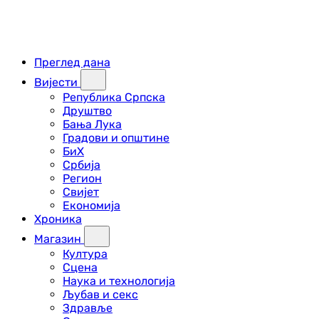
Преглед дана
Вијести
Република Српска
Друштво
Бања Лука
Градови и општине
БиХ
Србија
Регион
Свијет
Економија
Хроника
Магазин
Култура
Сцена
Наука и технологија
Љубав и секс
Здравље