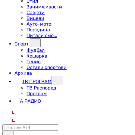
Стил
Занимљивости
Савјети
Вицеви
Ауто-мото
Породица
Питали смо...
Спорт
Фудбал
Кошарка
Тенис
Остали спортови
Архива
ТВ ПРОГРАМ
ТВ Распоред
Програм
А РАДИО
L