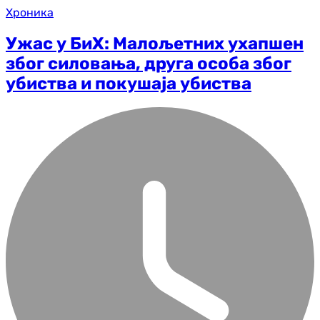
Хроника
Ужас у БиХ: Малољетних ухапшен
због силовања, друга особа због
убиства и покушаја убиства