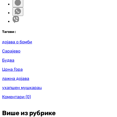
Таг
ови
:
дојава о бомби
Сарајево
Будва
Црна Гора
лажна дојава
ухапшен мушкарац
Коментари
(0)
Више из рубрике