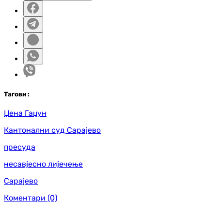
Таг
ови
:
Џена Гаџун
Кантонални суд Сарајево
пресуда
несавјесно лијечење
Сарајево
Коментари
(0)