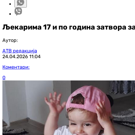
Љекарима 17 и по година затвора з
Аутор:
АТВ редакција
24.04.2026
11:04
Коментари:
0