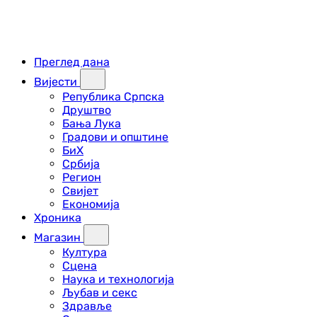
Преглед дана
Вијести
Република Српска
Друштво
Бања Лука
Градови и општине
БиХ
Србија
Регион
Свијет
Економија
Хроника
Магазин
Култура
Сцена
Наука и технологија
Љубав и секс
Здравље