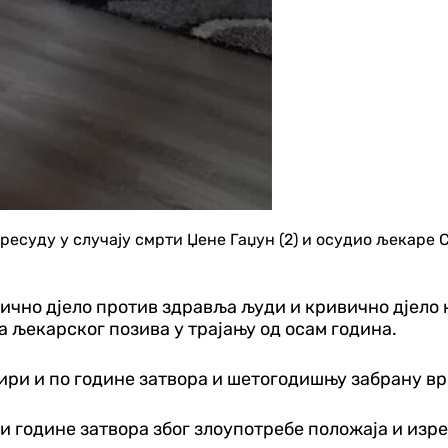
ресуду у случају смрти Џене Гаџун (2) и осудио љекаре
чно дјело против здравља људи и кривично дјело н
а љекарског позива у трајању од осам година.
ири и по године затвора и шетогодишњу забрану в
и године затвора због злоупотребе положаја и изр