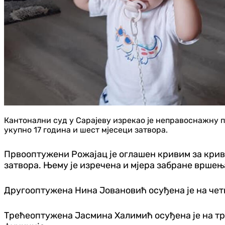
Кантонални суд у Сарајеву изрекао је неправоснажну п
укупно 17 година и шест мјесеци затвора.
Првооптужени Рожајац је оглашен кривим за криви
затвора. Њему је изречена и мјера забране вршењ
Другооптужена Нина Јовановић осуђена је на чет
Трећеоптужена Јасмина Халимић осуђена је на тр