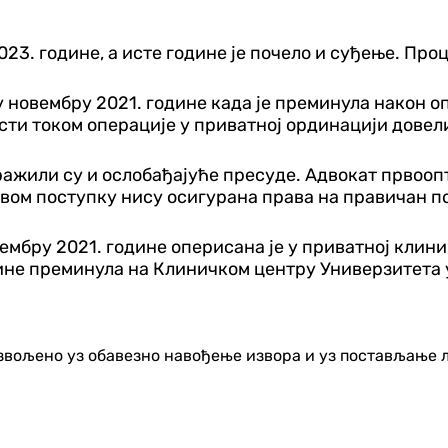
23. године, а исте године је почело и суђење. Проц
 у новембру 2021. године када је преминула након 
ти током операције у приватној ординацији довели
тражили су и ослобађајуће пресуде. Адвокат првоо
овом поступку нису осигурана права на правичан п
ембру 2021. године оперисана је у приватној клини
одине преминула на Клиничком центру Универзитета 
озвољено уз обавезно навођење извора и уз постављање 