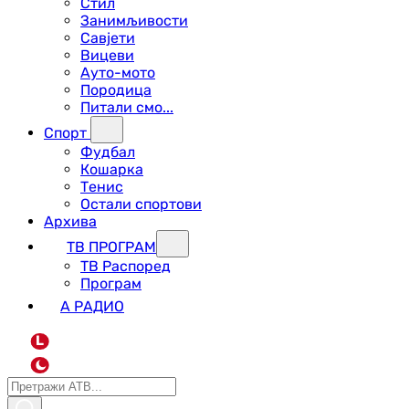
Стил
Занимљивости
Савјети
Вицеви
Ауто-мото
Породица
Питали смо...
Спорт
Фудбал
Кошарка
Тенис
Остали спортови
Архива
ТВ ПРОГРАМ
ТВ Распоред
Програм
А РАДИО
L