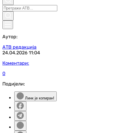
Аутор:
АТВ редакција
24.04.2026
11:04
Коментари:
0
Подијели:
Линк је копиран!