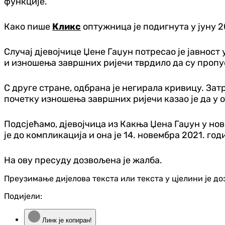
функције.
Како пише
Кликс
оптужница је подигнута у јуну 20
Случај дјевојчице Џене Гаџун потресао је јавност
и изношења завршних ријечи тврдило да су пропус
С друге стране, одбрана је негирала кривицу. За
почетку изношења завршних ријечи казао је да у 
Подсјећамо, дјевојчица из Какња Џена Гаџун у нов
је до компликација и она је 14. новембра 2021. г
На ову пресуду дозвољена је жалба.
Преузимање дијелова текста или текста у цјелини је д
Подијели:
Линк је копиран!