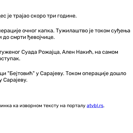
ес је трајао скоро три године.
операције очног капка. Тужилаштво је током суђења
 до смрти ђевојчице.
птуженог Суада Рожајца, Ален Накић, на самом
оступак.
ци "Бејтовић" у Сарајеву. Током операције дошло
у Сарајеву.
линка ка изворном тексту на порталу
atvbl.rs
.