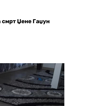
а смрт Џене Гаџун