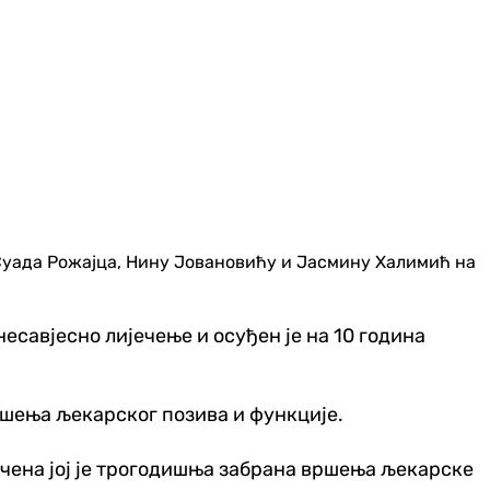
 Суада Рожајца, Нину Јовановићу и Јасмину Халимић на
есавјесно лијечење и осуђен је на 10 година
ршења љекарског позива и функције.
ечена јој је трогодишња забрана вршења љекарске